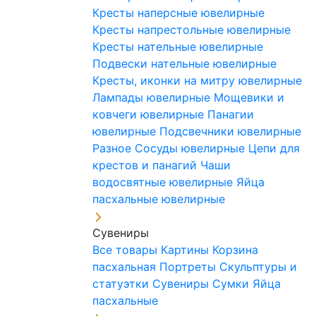
Кресты наперсные ювелирные
Кресты напрестольные ювелирные
Кресты нательные ювелирные
Подвески нательные ювелирные
Кресты, иконки на митру ювелирные
Лампады ювелирные
Мощевики и
ковчеги ювелирные
Панагии
ювелирные
Подсвечники ювелирные
Разное
Сосуды ювелирные
Цепи для
крестов и панагий
Чаши
водосвятные ювелирные
Яйца
пасхальные ювелирные
Сувениры
Все товары
Картины
Корзина
пасхальная
Портреты
Скульптуры и
статуэтки
Сувениры
Сумки
Яйца
пасхальные