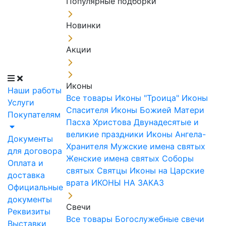
Популярные подборки
Новинки
Акции
Иконы
Наши работы
Все товары
Иконы "Троица"
Иконы
Услуги
Спасителя
Иконы Божией Матери
Покупателям
Пасха Христова
Двунадесятые и
великие праздники
Иконы Ангела-
Документы
Хранителя
Мужские имена святых
для договора
Женские имена святых
Соборы
Оплата и
святых
Святцы
Иконы на Царские
доставка
врата
ИКОНЫ НА ЗАКАЗ
Официальные
документы
Свечи
Реквизиты
Все товары
Богослужебные свечи
Выставки