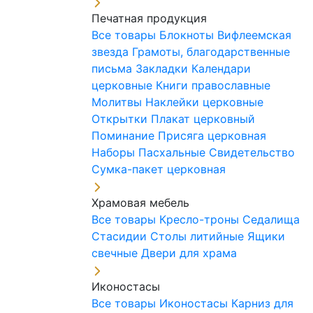
Печатная продукция
Все товары
Блокноты
Вифлеемская
звезда
Грамоты, благодарственные
письма
Закладки
Календари
церковные
Книги православные
Молитвы
Наклейки церковные
Открытки
Плакат церковный
Поминание
Присяга церковная
Наборы Пасхальные
Свидетельство
Сумка-пакет церковная
Храмовая мебель
Все товары
Кресло-троны
Седалища
Стасидии
Столы литийные
Ящики
свечные
Двери для храма
Иконостасы
Все товары
Иконостасы
Карниз для