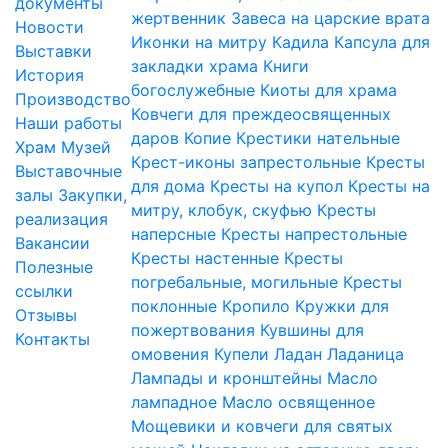
документы
жертвенник
Завеса на царские врата
Новости
Иконки на митру
Кадила
Капсула для
Выставки
закладки храма
Книги
История
богослужебные
Киоты для храма
Производство
Ковчеги для преждеосвященных
Наши работы
даров
Копие
Крестики нательные
Храм
Музей
Крест-иконы запрестольные
Кресты
Выставочные
для дома
Кресты на купол
Кресты на
залы
Закупки,
митру, клобук, скуфью
Кресты
реализация
наперсные
Кресты напрестольные
Вакансии
Кресты настенные
Кресты
Полезные
погребальные, могильные
Кресты
ссылки
поклонные
Кропило
Кружки для
Отзывы
пожертвования
Кувшины для
Контакты
омовения
Купели
Ладан
Ладаница
Лампады и кронштейны
Масло
лампадное
Масло освященное
Мощевики и ковчеги для святых