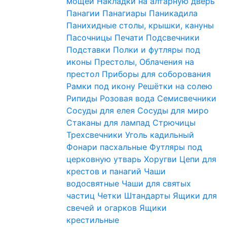
мощей
Накладки на алтарную дверь
Панагии
Панагиары
Паникадила
Панихидные столы, крышки, кануны
Пасочницы
Печати
Подсвечники
Подставки
Полки и футляры под
иконы
Престолы, Облачения на
престол
Приборы для соборования
Рамки под икону
Решётки на солею
Рипиды
Розовая вода
Семисвечники
Сосуды для елея
Сосуды для миро
Стаканы для лампад
Стрючицы
Трехсвечники
Уголь кадильный
Фонари пасхальные
Футляры под
церковную утварь
Хоругви
Цепи для
крестов и панагий
Чаши
водосвятные
Чаши для святых
частиц
Четки
Штандарты
Ящики для
свечей и огарков
Ящики
крестильные