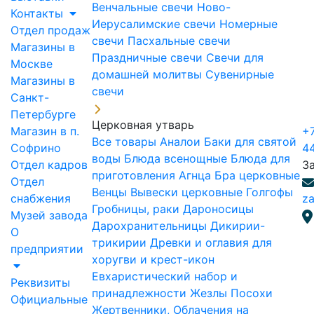
Венчальные свечи
Ново-
Контакты
Иерусалимские свечи
Номерные
Отдел продаж
свечи
Пасхальные свечи
Магазины в
Праздничные свечи
Свечи для
Москве
домашней молитвы
Сувенирные
Магазины в
свечи
Санкт-
Петербурге
Церковная утварь
Магазин в п.
+7
Все товары
Аналои
Баки для святой
Софрино
4
воды
Блюда всенощные
Блюда для
Отдел кадров
З
приготовления Агнца
Бра церковные
Отдел
Венцы
Вывески церковные
Голгофы
снабжения
za
Гробницы, раки
Дароносицы
Музей завода
Дарохранительницы
Дикирии-
О
трикирии
Древки и оглавия для
предприятии
хоругви и крест-икон
Евхаристический набор и
Реквизиты
принадлежности
Жезлы Посохи
Официальные
Жертвенники, Облачения на