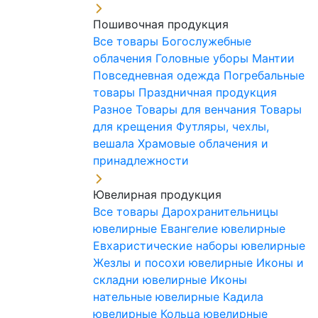
Пошивочная продукция
Все товары
Богослужебные
облачения
Головные уборы
Мантии
Повседневная одежда
Погребальные
товары
Праздничная продукция
Разное
Товары для венчания
Товары
для крещения
Футляры, чехлы,
вешала
Храмовые облачения и
принадлежности
Ювелирная продукция
Все товары
Дарохранительницы
ювелирные
Евангелие ювелирные
Евхаристические наборы ювелирные
Жезлы и посохи ювелирные
Иконы и
складни ювелирные
Иконы
нательные ювелирные
Кадила
ювелирные
Кольца ювелирные