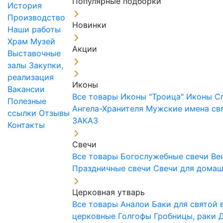
Популярные подборки
История
Производство
Новинки
Наши работы
Храм
Музей
Акции
Выставочные
залы
Закупки,
реализация
Иконы
Вакансии
Все товары
Иконы "Троица"
Иконы С
Полезные
Ангела-Хранителя
Мужские имена св
ссылки
Отзывы
ЗАКАЗ
Контакты
Свечи
Все товары
Богослужебные свечи
Ве
Праздничные свечи
Свечи для дома
Церковная утварь
Все товары
Аналои
Баки для святой
церковные
Голгофы
Гробницы, раки