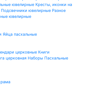
ельные ювелирные
Кресты, иконки на
е
Подсвечники ювелирные
Разное
ьные ювелирные
и
Яйца пасхальные
лендари церковные
Книги
га церковная
Наборы Пасхальные
храма