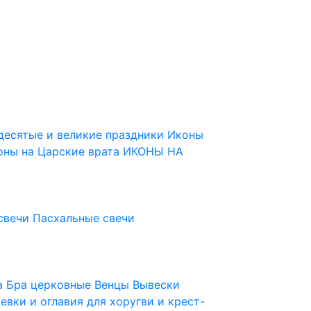
десятые и великие праздники
Иконы
оны на Царские врата
ИКОНЫ НА
свечи
Пасхальные свечи
ца
Бра церковные
Венцы
Вывески
евки и оглавия для хоругви и крест-