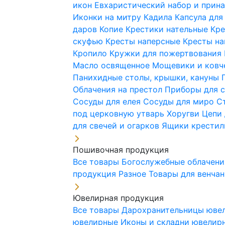
икон
Евхаристический набор и при
Иконки на митру
Кадила
Капсула для
даров
Копие
Крестики нательные
Кре
скуфью
Кресты наперсные
Кресты н
Кропило
Кружки для пожертвования
Масло освященное
Мощевики и ковч
Панихидные столы, крышки, кануны
Облачения на престол
Приборы для 
Сосуды для елея
Сосуды для миро
С
под церковную утварь
Хоругви
Цепи 
для свечей и огарков
Ящики крестил
Пошивочная продукция
Все товары
Богослужебные облачен
продукция
Разное
Товары для венча
Ювелирная продукция
Все товары
Дарохранительницы юве
ювелирные
Иконы и складни ювели