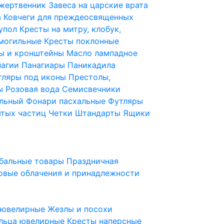
 жертвенник
Завеса на царские врата
а
Ковчеги для преждеосвященных
купол
Кресты на митру, клобук,
 могильные
Кресты поклонные
ы и кронштейны
Масло лампадное
нагии
Панагиары
Паникадила
тляры под иконы
Престолы,
ды
Розовая вода
Семисвечники
ильный
Фонари пасхальные
Футляры
ятых частиц
Четки
Штандарты
Ящики
бальные товары
Праздничная
овые облачения и принадлежности
ы ювелирные
Жезлы и посохи
льца ювелирные
Кресты наперсные