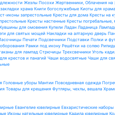
надлежности
Жезлы Посохи
Жертвенники, Облачения на
 закладки храма
Книги богослужебные
Киоты для храм
ст-иконы запрестольные
Кресты для дома
Кресты на 
апрестольные
Кресты настенные
Кресты погребальные,
Кувшины для омовения
Купели
Ладан
Ладаница
Лампад
еги для святых мощей
Накладки на алтарную дверь
Па
Пасочницы
Печати
Подсвечники
Подставки
Полки и фу
соборования
Рамки под икону
Решётки на солею
Рипи
таканы для лампад
Стрючицы
Трехсвечники
Уголь кад
для крестов и панагий
Чаши водосвятные
Чаши для св
ьные
ия
Головные уборы
Мантии
Повседневная одежда
Погре
ния
Товары для крещения
Футляры, чехлы, вешала
Храм
лирные
Евангелие ювелирные
Евхаристические набор
рные
Иконы нательные ювелирные
Кадила ювелирные
Ко