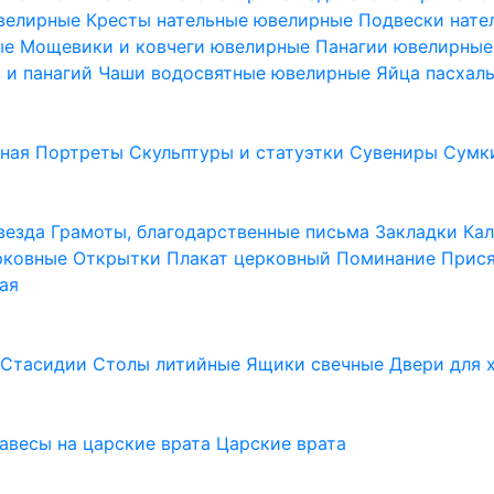
ювелирные
Кресты нательные ювелирные
Подвески нат
ые
Мощевики и ковчеги ювелирные
Панагии ювелирны
в и панагий
Чаши водосвятные ювелирные
Яйца пасхал
ьная
Портреты
Скульптуры и статуэтки
Сувениры
Сумк
везда
Грамоты, благодарственные письма
Закладки
Ка
рковные
Открытки
Плакат церковный
Поминание
Прися
ая
а
Стасидии
Столы литийные
Ящики свечные
Двери для 
завесы на царские врата
Царские врата