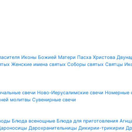
пасителя
Иконы Божией Матери
Пасха Христова
Двуна
ятых
Женские имена святых
Соборы святых
Святцы
Ик
нчальные свечи
Ново-Иерусалимские свечи
Номерные 
шней молитвы
Сувенирные свечи
 воды
Блюда всенощные
Блюда для приготовления Агн
Дароносицы
Дарохранительницы
Дикирии-трикирии
Др