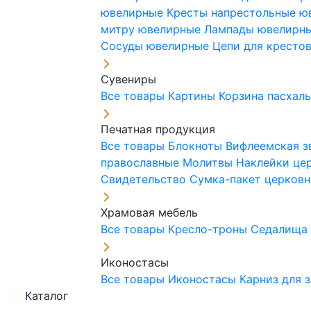
ювелирные
Кресты напрестольные 
митру ювелирные
Лампады ювелирн
Сосуды ювелирные
Цепи для кресто
Сувениры
Все товары
Картины
Корзина пасхал
Печатная продукция
Все товары
Блокноты
Вифлеемская з
православные
Молитвы
Наклейки це
Свидетельство
Сумка-пакет церковн
Храмовая мебель
Все товары
Кресло-троны
Седалищ
Иконостасы
Все товары
Иконостасы
Карниз для 
Каталог