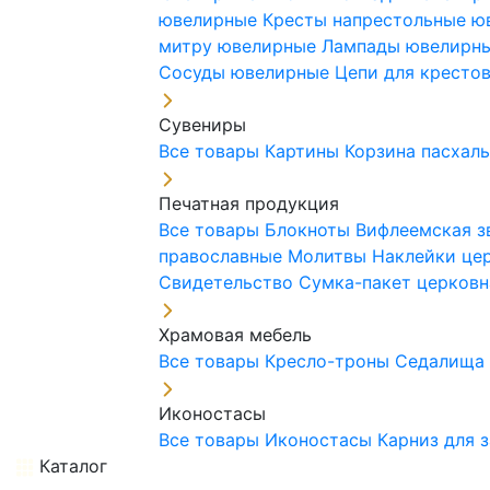
ювелирные
Кресты напрестольные 
митру ювелирные
Лампады ювелирн
Сосуды ювелирные
Цепи для кресто
Сувениры
Все товары
Картины
Корзина пасхал
Печатная продукция
Все товары
Блокноты
Вифлеемская з
православные
Молитвы
Наклейки це
Свидетельство
Сумка-пакет церковн
Храмовая мебель
Все товары
Кресло-троны
Седалищ
Иконостасы
Все товары
Иконостасы
Карниз для 
Каталог