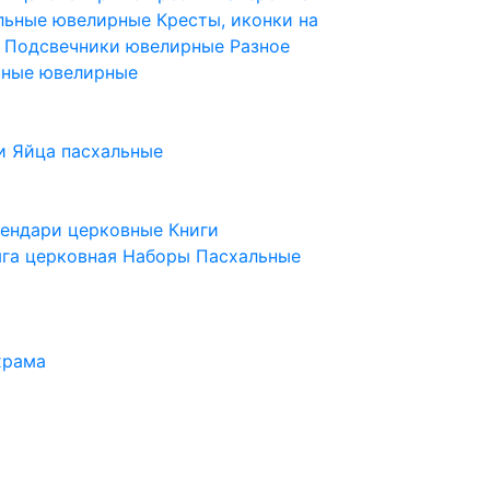
ельные ювелирные
Кресты, иконки на
е
Подсвечники ювелирные
Разное
ьные ювелирные
и
Яйца пасхальные
лендари церковные
Книги
га церковная
Наборы Пасхальные
храма