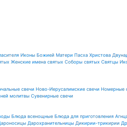
пасителя
Иконы Божией Матери
Пасха Христова
Двуна
ятых
Женские имена святых
Соборы святых
Святцы
Ик
нчальные свечи
Ново-Иерусалимские свечи
Номерные 
шней молитвы
Сувенирные свечи
 воды
Блюда всенощные
Блюда для приготовления Агн
Дароносицы
Дарохранительницы
Дикирии-трикирии
Др