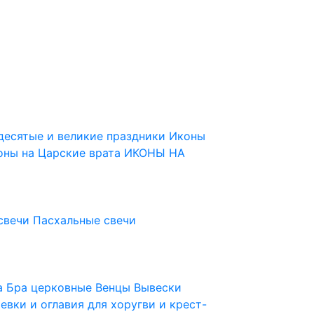
десятые и великие праздники
Иконы
оны на Царские врата
ИКОНЫ НА
свечи
Пасхальные свечи
ца
Бра церковные
Венцы
Вывески
евки и оглавия для хоругви и крест-