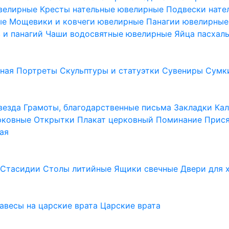
ювелирные
Кресты нательные ювелирные
Подвески нат
ые
Мощевики и ковчеги ювелирные
Панагии ювелирны
в и панагий
Чаши водосвятные ювелирные
Яйца пасхал
ьная
Портреты
Скульптуры и статуэтки
Сувениры
Сумк
везда
Грамоты, благодарственные письма
Закладки
Ка
рковные
Открытки
Плакат церковный
Поминание
Прися
ая
а
Стасидии
Столы литийные
Ящики свечные
Двери для 
завесы на царские врата
Царские врата