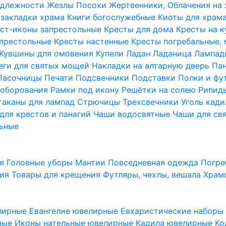
надлежности
Жезлы Посохи
Жертвенники, Облачения на
 закладки храма
Книги богослужебные
Киоты для храм
ст-иконы запрестольные
Кресты для дома
Кресты на 
апрестольные
Кресты настенные
Кресты погребальные,
Кувшины для омовения
Купели
Ладан
Ладаница
Лампад
еги для святых мощей
Накладки на алтарную дверь
Па
Пасочницы
Печати
Подсвечники
Подставки
Полки и фу
соборования
Рамки под икону
Решётки на солею
Рипи
таканы для лампад
Стрючицы
Трехсвечники
Уголь кад
для крестов и панагий
Чаши водосвятные
Чаши для св
ьные
ия
Головные уборы
Мантии
Повседневная одежда
Погре
ния
Товары для крещения
Футляры, чехлы, вешала
Храм
лирные
Евангелие ювелирные
Евхаристические набор
рные
Иконы нательные ювелирные
Кадила ювелирные
Ко