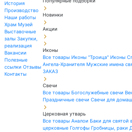
Популярные подборки
История
Производство
Новинки
Наши работы
Храм
Музей
Акции
Выставочные
залы
Закупки,
реализация
Иконы
Вакансии
Все товары
Иконы "Троица"
Иконы С
Полезные
Ангела-Хранителя
Мужские имена св
ссылки
Отзывы
ЗАКАЗ
Контакты
Свечи
Все товары
Богослужебные свечи
Ве
Праздничные свечи
Свечи для дома
Церковная утварь
Все товары
Аналои
Баки для святой
церковные
Голгофы
Гробницы, раки