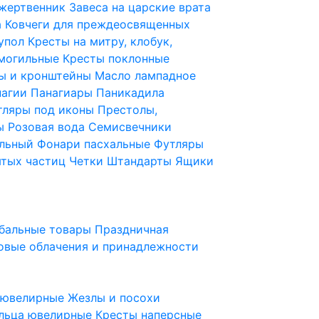
 жертвенник
Завеса на царские врата
а
Ковчеги для преждеосвященных
купол
Кресты на митру, клобук,
 могильные
Кресты поклонные
ы и кронштейны
Масло лампадное
нагии
Панагиары
Паникадила
тляры под иконы
Престолы,
ды
Розовая вода
Семисвечники
ильный
Фонари пасхальные
Футляры
ятых частиц
Четки
Штандарты
Ящики
бальные товары
Праздничная
овые облачения и принадлежности
ы ювелирные
Жезлы и посохи
льца ювелирные
Кресты наперсные