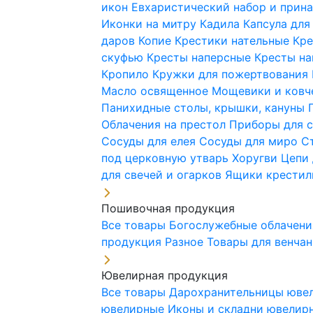
икон
Евхаристический набор и при
Иконки на митру
Кадила
Капсула для
даров
Копие
Крестики нательные
Кре
скуфью
Кресты наперсные
Кресты н
Кропило
Кружки для пожертвования
Масло освященное
Мощевики и ковч
Панихидные столы, крышки, кануны
Облачения на престол
Приборы для 
Сосуды для елея
Сосуды для миро
С
под церковную утварь
Хоругви
Цепи 
для свечей и огарков
Ящики крестил
Пошивочная продукция
Все товары
Богослужебные облачен
продукция
Разное
Товары для венча
Ювелирная продукция
Все товары
Дарохранительницы юве
ювелирные
Иконы и складни ювели