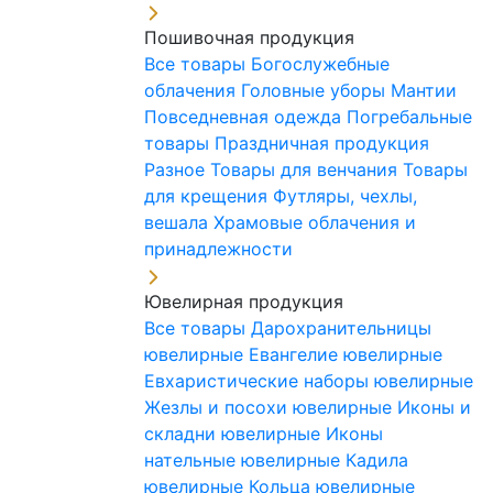
Пошивочная продукция
Все товары
Богослужебные
облачения
Головные уборы
Мантии
Повседневная одежда
Погребальные
товары
Праздничная продукция
Разное
Товары для венчания
Товары
для крещения
Футляры, чехлы,
вешала
Храмовые облачения и
принадлежности
Ювелирная продукция
Все товары
Дарохранительницы
ювелирные
Евангелие ювелирные
Евхаристические наборы ювелирные
Жезлы и посохи ювелирные
Иконы и
складни ювелирные
Иконы
нательные ювелирные
Кадила
ювелирные
Кольца ювелирные