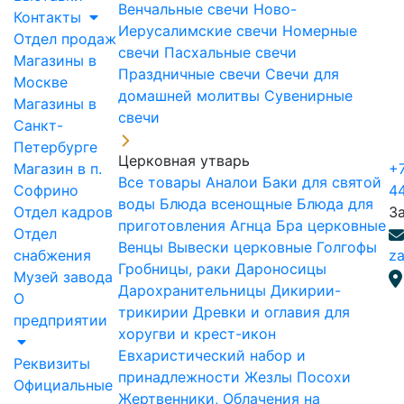
Венчальные свечи
Ново-
Контакты
Иерусалимские свечи
Номерные
Отдел продаж
свечи
Пасхальные свечи
Магазины в
Праздничные свечи
Свечи для
Москве
домашней молитвы
Сувенирные
Магазины в
свечи
Санкт-
Петербурге
Церковная утварь
Магазин в п.
+7
Все товары
Аналои
Баки для святой
Софрино
4
воды
Блюда всенощные
Блюда для
Отдел кадров
З
приготовления Агнца
Бра церковные
Отдел
Венцы
Вывески церковные
Голгофы
снабжения
za
Гробницы, раки
Дароносицы
Музей завода
Дарохранительницы
Дикирии-
О
трикирии
Древки и оглавия для
предприятии
хоругви и крест-икон
Евхаристический набор и
Реквизиты
принадлежности
Жезлы Посохи
Официальные
Жертвенники, Облачения на