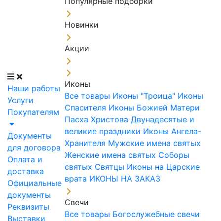
Популярные подборки
Новинки
Акции
Иконы
Наши работы
Все товары
Иконы "Троица"
Иконы
Услуги
Спасителя
Иконы Божией Матери
Покупателям
Пасха Христова
Двунадесятые и
великие праздники
Иконы Ангела-
Документы
Хранителя
Мужские имена святых
для договора
Женские имена святых
Соборы
Оплата и
святых
Святцы
Иконы на Царские
доставка
врата
ИКОНЫ НА ЗАКАЗ
Официальные
документы
Свечи
Реквизиты
Все товары
Богослужебные свечи
Выставки