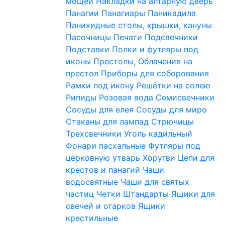
мощей
Накладки на алтарную дверь
Панагии
Панагиары
Паникадила
Панихидные столы, крышки, кануны
Пасочницы
Печати
Подсвечники
Подставки
Полки и футляры под
иконы
Престолы, Облачения на
престол
Приборы для соборования
Рамки под икону
Решётки на солею
Рипиды
Розовая вода
Семисвечники
Сосуды для елея
Сосуды для миро
Стаканы для лампад
Стрючицы
Трехсвечники
Уголь кадильный
Фонари пасхальные
Футляры под
церковную утварь
Хоругви
Цепи для
крестов и панагий
Чаши
водосвятные
Чаши для святых
частиц
Четки
Штандарты
Ящики для
свечей и огарков
Ящики
крестильные