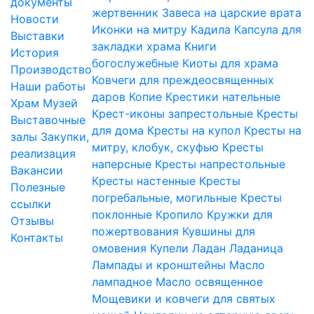
документы
жертвенник
Завеса на царские врата
Новости
Иконки на митру
Кадила
Капсула для
Выставки
закладки храма
Книги
История
богослужебные
Киоты для храма
Производство
Ковчеги для преждеосвященных
Наши работы
даров
Копие
Крестики нательные
Храм
Музей
Крест-иконы запрестольные
Кресты
Выставочные
для дома
Кресты на купол
Кресты на
залы
Закупки,
митру, клобук, скуфью
Кресты
реализация
наперсные
Кресты напрестольные
Вакансии
Кресты настенные
Кресты
Полезные
погребальные, могильные
Кресты
ссылки
поклонные
Кропило
Кружки для
Отзывы
пожертвования
Кувшины для
Контакты
омовения
Купели
Ладан
Ладаница
Лампады и кронштейны
Масло
лампадное
Масло освященное
Мощевики и ковчеги для святых