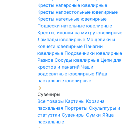
Кресты наперсные ювелирные
Кресты напрестольные ювелирные
Кресты нательные ювелирные
Подвески нательные ювелирные
Кресты, иконки на митру ювелирные
Лампады ювелирные
Мощевики и
ковчеги ювелирные
Панагии
ювелирные
Подсвечники ювелирные
Разное
Сосуды ювелирные
Цепи для
крестов и панагий
Чаши
водосвятные ювелирные
Яйца
пасхальные ювелирные
Сувениры
Все товары
Картины
Корзина
пасхальная
Портреты
Скульптуры и
статуэтки
Сувениры
Сумки
Яйца
пасхальные