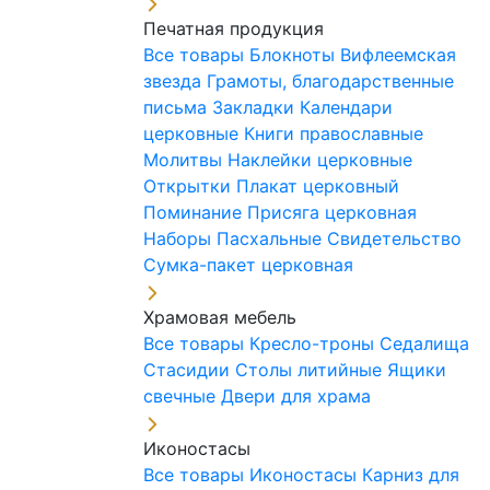
Печатная продукция
Все товары
Блокноты
Вифлеемская
звезда
Грамоты, благодарственные
письма
Закладки
Календари
церковные
Книги православные
Молитвы
Наклейки церковные
Открытки
Плакат церковный
Поминание
Присяга церковная
Наборы Пасхальные
Свидетельство
Сумка-пакет церковная
Храмовая мебель
Все товары
Кресло-троны
Седалища
Стасидии
Столы литийные
Ящики
свечные
Двери для храма
Иконостасы
Все товары
Иконостасы
Карниз для