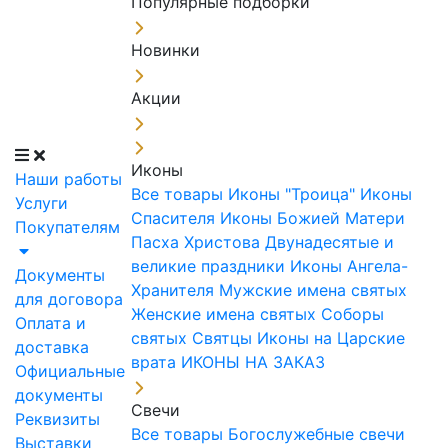
Популярные подборки
Новинки
Акции
Иконы
Наши работы
Все товары
Иконы "Троица"
Иконы
Услуги
Спасителя
Иконы Божией Матери
Покупателям
Пасха Христова
Двунадесятые и
великие праздники
Иконы Ангела-
Документы
Хранителя
Мужские имена святых
для договора
Женские имена святых
Соборы
Оплата и
святых
Святцы
Иконы на Царские
доставка
врата
ИКОНЫ НА ЗАКАЗ
Официальные
документы
Свечи
Реквизиты
Все товары
Богослужебные свечи
Выставки