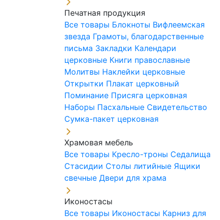
Печатная продукция
Все товары
Блокноты
Вифлеемская
звезда
Грамоты, благодарственные
письма
Закладки
Календари
церковные
Книги православные
Молитвы
Наклейки церковные
Открытки
Плакат церковный
Поминание
Присяга церковная
Наборы Пасхальные
Свидетельство
Сумка-пакет церковная
Храмовая мебель
Все товары
Кресло-троны
Седалища
Стасидии
Столы литийные
Ящики
свечные
Двери для храма
Иконостасы
Все товары
Иконостасы
Карниз для