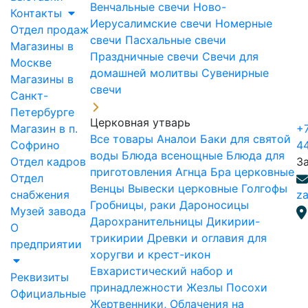
Венчальные свечи
Ново-
Контакты
Иерусалимские свечи
Номерные
Отдел продаж
свечи
Пасхальные свечи
Магазины в
Праздничные свечи
Свечи для
Москве
домашней молитвы
Сувенирные
Магазины в
свечи
Санкт-
Петербурге
Церковная утварь
Магазин в п.
+7
Все товары
Аналои
Баки для святой
Софрино
4
воды
Блюда всенощные
Блюда для
Отдел кадров
З
приготовления Агнца
Бра церковные
Отдел
Венцы
Вывески церковные
Голгофы
снабжения
za
Гробницы, раки
Дароносицы
Музей завода
Дарохранительницы
Дикирии-
О
трикирии
Древки и оглавия для
предприятии
хоругви и крест-икон
Евхаристический набор и
Реквизиты
принадлежности
Жезлы Посохи
Официальные
Жертвенники, Облачения на