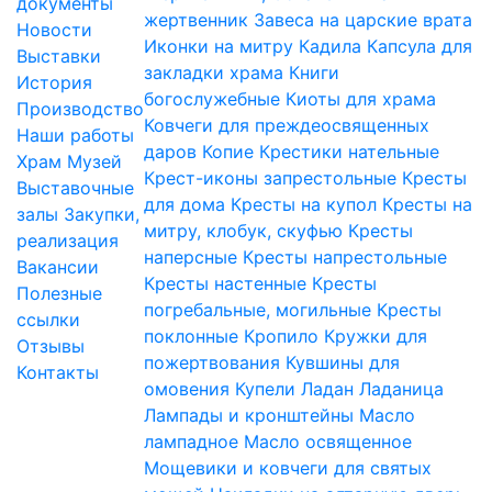
документы
жертвенник
Завеса на царские врата
Новости
Иконки на митру
Кадила
Капсула для
Выставки
закладки храма
Книги
История
богослужебные
Киоты для храма
Производство
Ковчеги для преждеосвященных
Наши работы
даров
Копие
Крестики нательные
Храм
Музей
Крест-иконы запрестольные
Кресты
Выставочные
для дома
Кресты на купол
Кресты на
залы
Закупки,
митру, клобук, скуфью
Кресты
реализация
наперсные
Кресты напрестольные
Вакансии
Кресты настенные
Кресты
Полезные
погребальные, могильные
Кресты
ссылки
поклонные
Кропило
Кружки для
Отзывы
пожертвования
Кувшины для
Контакты
омовения
Купели
Ладан
Ладаница
Лампады и кронштейны
Масло
лампадное
Масло освященное
Мощевики и ковчеги для святых