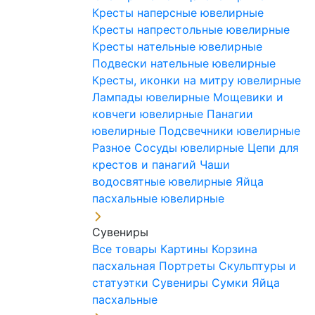
Кресты наперсные ювелирные
Кресты напрестольные ювелирные
Кресты нательные ювелирные
Подвески нательные ювелирные
Кресты, иконки на митру ювелирные
Лампады ювелирные
Мощевики и
ковчеги ювелирные
Панагии
ювелирные
Подсвечники ювелирные
Разное
Сосуды ювелирные
Цепи для
крестов и панагий
Чаши
водосвятные ювелирные
Яйца
пасхальные ювелирные
Сувениры
Все товары
Картины
Корзина
пасхальная
Портреты
Скульптуры и
статуэтки
Сувениры
Сумки
Яйца
пасхальные