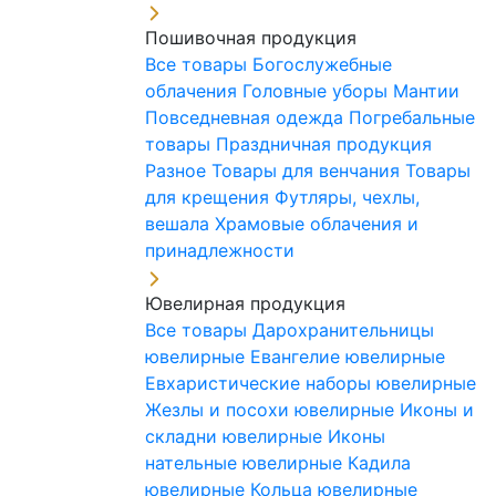
Пошивочная продукция
Все товары
Богослужебные
облачения
Головные уборы
Мантии
Повседневная одежда
Погребальные
товары
Праздничная продукция
Разное
Товары для венчания
Товары
для крещения
Футляры, чехлы,
вешала
Храмовые облачения и
принадлежности
Ювелирная продукция
Все товары
Дарохранительницы
ювелирные
Евангелие ювелирные
Евхаристические наборы ювелирные
Жезлы и посохи ювелирные
Иконы и
складни ювелирные
Иконы
нательные ювелирные
Кадила
ювелирные
Кольца ювелирные