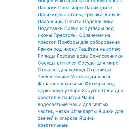
мощей
Накладки на алтарную дверь
Панагии
Панагиары
Паникадила
Панихидные столы, крышки, кануны
Пасочницы
Печати
Подсвечники
Подставки
Полки и футляры под
иконы
Престолы, Облачения на
престол
Приборы для соборования
Рамки под икону
Решётки на солею
Рипиды
Розовая вода
Семисвечники
Сосуды для елея
Сосуды для миро
Стаканы для лампад
Стрючицы
Трехсвечники
Уголь кадильный
Фонари пасхальные
Футляры под
церковную утварь
Хоругви
Цепи для
крестов и панагий
Чаши
водосвятные
Чаши для святых
частиц
Четки
Штандарты
Ящики для
свечей и огарков
Ящики
крестильные