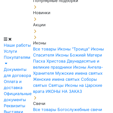
Популярные подборки
Новинки
Акции
Иконы
Наши работы
Все товары
Иконы "Троица"
Иконы
Услуги
Спасителя
Иконы Божией Матери
Покупателям
Пасха Христова
Двунадесятые и
великие праздники
Иконы Ангела-
Документы
Хранителя
Мужские имена святых
для договора
Женские имена святых
Соборы
Оплата и
святых
Святцы
Иконы на Царские
доставка
врата
ИКОНЫ НА ЗАКАЗ
Официальные
документы
Свечи
Реквизиты
Все товары
Богослужебные свечи
Выставки