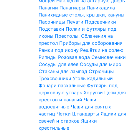
мощей
Накладки на алтарную дверь
Панагии
Панагиары
Паникадила
Панихидные столы, крышки, кануны
Пасочницы
Печати
Подсвечники
Подставки
Полки и футляры под
иконы
Престолы, Облачения на
престол
Приборы для соборования
Рамки под икону
Решётки на солею
Рипиды
Розовая вода
Семисвечники
Сосуды для елея
Сосуды для миро
Стаканы для лампад
Стрючицы
Трехсвечники
Уголь кадильный
Фонари пасхальные
Футляры под
церковную утварь
Хоругви
Цепи для
крестов и панагий
Чаши
водосвятные
Чаши для святых
частиц
Четки
Штандарты
Ящики для
свечей и огарков
Ящики
крестильные