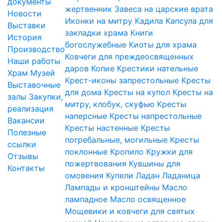
документы
жертвенник
Завеса на царские врата
Новости
Иконки на митру
Кадила
Капсула для
Выставки
закладки храма
Книги
История
богослужебные
Киоты для храма
Производство
Ковчеги для преждеосвященных
Наши работы
даров
Копие
Крестики нательные
Храм
Музей
Крест-иконы запрестольные
Кресты
Выставочные
для дома
Кресты на купол
Кресты на
залы
Закупки,
митру, клобук, скуфью
Кресты
реализация
наперсные
Кресты напрестольные
Вакансии
Кресты настенные
Кресты
Полезные
погребальные, могильные
Кресты
ссылки
поклонные
Кропило
Кружки для
Отзывы
пожертвования
Кувшины для
Контакты
омовения
Купели
Ладан
Ладаница
Лампады и кронштейны
Масло
лампадное
Масло освященное
Мощевики и ковчеги для святых