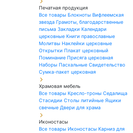
Печатная продукция
Все товары
Блокноты
Вифлеемская
звезда
Грамоты, благодарственные
письма
Закладки
Календари
церковные
Книги православные
Молитвы
Наклейки церковные
Открытки
Плакат церковный
Поминание
Присяга церковная
Наборы Пасхальные
Свидетельство
Сумка-пакет церковная
Храмовая мебель
Все товары
Кресло-троны
Седалища
Стасидии
Столы литийные
Ящики
свечные
Двери для храма
Иконостасы
Все товары
Иконостасы
Карниз для