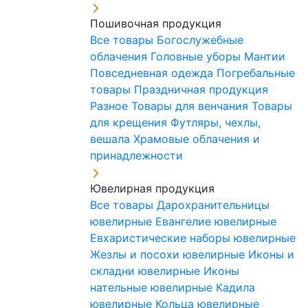
Пошивочная продукция
Все товары
Богослужебные
облачения
Головные уборы
Мантии
Повседневная одежда
Погребальные
товары
Праздничная продукция
Разное
Товары для венчания
Товары
для крещения
Футляры, чехлы,
вешала
Храмовые облачения и
принадлежности
Ювелирная продукция
Все товары
Дарохранительницы
ювелирные
Евангелие ювелирные
Евхаристические наборы ювелирные
Жезлы и посохи ювелирные
Иконы и
складни ювелирные
Иконы
нательные ювелирные
Кадила
ювелирные
Кольца ювелирные