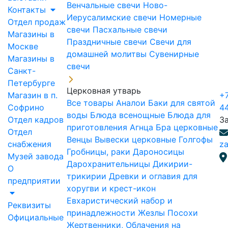
Венчальные свечи
Ново-
Контакты
Иерусалимские свечи
Номерные
Отдел продаж
свечи
Пасхальные свечи
Магазины в
Праздничные свечи
Свечи для
Москве
домашней молитвы
Сувенирные
Магазины в
свечи
Санкт-
Петербурге
Церковная утварь
Магазин в п.
+7
Все товары
Аналои
Баки для святой
Софрино
4
воды
Блюда всенощные
Блюда для
Отдел кадров
З
приготовления Агнца
Бра церковные
Отдел
Венцы
Вывески церковные
Голгофы
снабжения
za
Гробницы, раки
Дароносицы
Музей завода
Дарохранительницы
Дикирии-
О
трикирии
Древки и оглавия для
предприятии
хоругви и крест-икон
Евхаристический набор и
Реквизиты
принадлежности
Жезлы Посохи
Официальные
Жертвенники, Облачения на