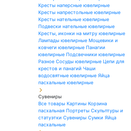
Кресты наперсные ювелирные
Кресты напрестольные ювелирные
Кресты нательные ювелирные
Подвески нательные ювелирные
Кресты, иконки на митру ювелирные
Лампады ювелирные
Мощевики и
ковчеги ювелирные
Панагии
ювелирные
Подсвечники ювелирные
Разное
Сосуды ювелирные
Цепи для
крестов и панагий
Чаши
водосвятные ювелирные
Яйца
пасхальные ювелирные
Сувениры
Все товары
Картины
Корзина
пасхальная
Портреты
Скульптуры и
статуэтки
Сувениры
Сумки
Яйца
пасхальные