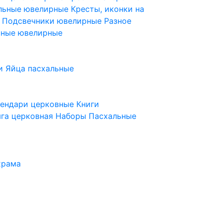
ельные ювелирные
Кресты, иконки на
е
Подсвечники ювелирные
Разное
ьные ювелирные
и
Яйца пасхальные
лендари церковные
Книги
га церковная
Наборы Пасхальные
храма