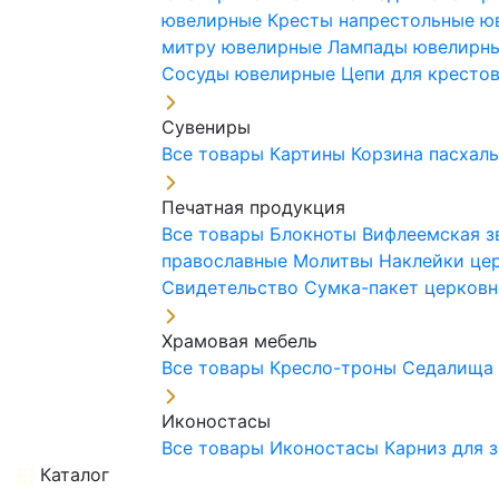
ювелирные
Кресты напрестольные 
митру ювелирные
Лампады ювелирн
Сосуды ювелирные
Цепи для кресто
Сувениры
Все товары
Картины
Корзина пасхал
Печатная продукция
Все товары
Блокноты
Вифлеемская з
православные
Молитвы
Наклейки це
Свидетельство
Сумка-пакет церковн
Храмовая мебель
Все товары
Кресло-троны
Седалищ
Иконостасы
Все товары
Иконостасы
Карниз для 
Каталог