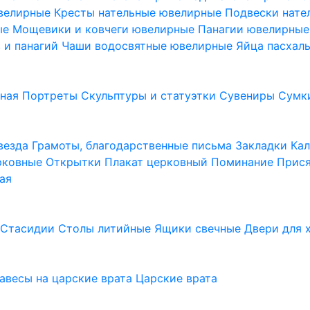
ювелирные
Кресты нательные ювелирные
Подвески нат
ые
Мощевики и ковчеги ювелирные
Панагии ювелирны
в и панагий
Чаши водосвятные ювелирные
Яйца пасхал
ьная
Портреты
Скульптуры и статуэтки
Сувениры
Сумк
везда
Грамоты, благодарственные письма
Закладки
Ка
рковные
Открытки
Плакат церковный
Поминание
Прися
ая
а
Стасидии
Столы литийные
Ящики свечные
Двери для 
завесы на царские врата
Царские врата