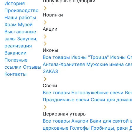
Популярные подборки
История
Производство
Новинки
Наши работы
Храм
Музей
Акции
Выставочные
залы
Закупки,
реализация
Иконы
Вакансии
Все товары
Иконы "Троица"
Иконы С
Полезные
Ангела-Хранителя
Мужские имена св
ссылки
Отзывы
ЗАКАЗ
Контакты
Свечи
Все товары
Богослужебные свечи
Ве
Праздничные свечи
Свечи для дома
Церковная утварь
Все товары
Аналои
Баки для святой
церковные
Голгофы
Гробницы, раки