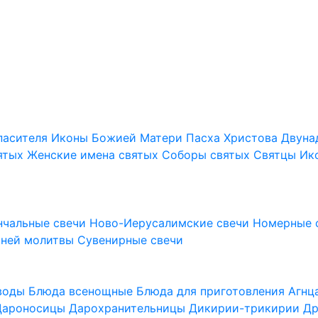
пасителя
Иконы Божией Матери
Пасха Христова
Двуна
ятых
Женские имена святых
Соборы святых
Святцы
Ик
нчальные свечи
Ново-Иерусалимские свечи
Номерные 
шней молитвы
Сувенирные свечи
 воды
Блюда всенощные
Блюда для приготовления Агн
Дароносицы
Дарохранительницы
Дикирии-трикирии
Др