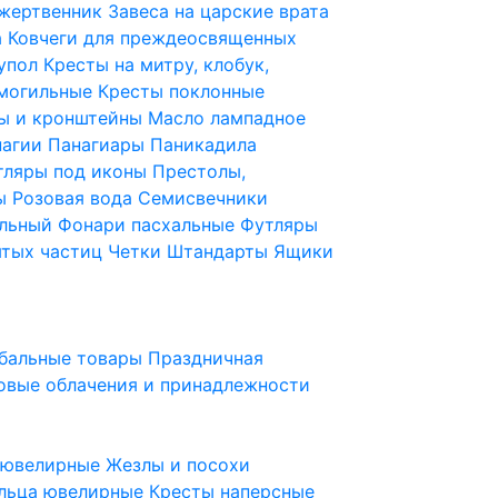
 жертвенник
Завеса на царские врата
а
Ковчеги для преждеосвященных
купол
Кресты на митру, клобук,
 могильные
Кресты поклонные
ы и кронштейны
Масло лампадное
нагии
Панагиары
Паникадила
тляры под иконы
Престолы,
ды
Розовая вода
Семисвечники
ильный
Фонари пасхальные
Футляры
ятых частиц
Четки
Штандарты
Ящики
бальные товары
Праздничная
овые облачения и принадлежности
ы ювелирные
Жезлы и посохи
льца ювелирные
Кресты наперсные