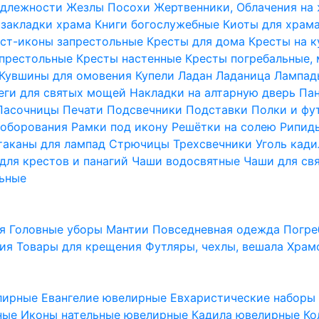
надлежности
Жезлы Посохи
Жертвенники, Облачения на
 закладки храма
Книги богослужебные
Киоты для храм
ст-иконы запрестольные
Кресты для дома
Кресты на 
апрестольные
Кресты настенные
Кресты погребальные,
Кувшины для омовения
Купели
Ладан
Ладаница
Лампад
еги для святых мощей
Накладки на алтарную дверь
Па
Пасочницы
Печати
Подсвечники
Подставки
Полки и фу
соборования
Рамки под икону
Решётки на солею
Рипи
таканы для лампад
Стрючицы
Трехсвечники
Уголь кад
для крестов и панагий
Чаши водосвятные
Чаши для св
ьные
ия
Головные уборы
Мантии
Повседневная одежда
Погре
ния
Товары для крещения
Футляры, чехлы, вешала
Храм
лирные
Евангелие ювелирные
Евхаристические набор
рные
Иконы нательные ювелирные
Кадила ювелирные
Ко