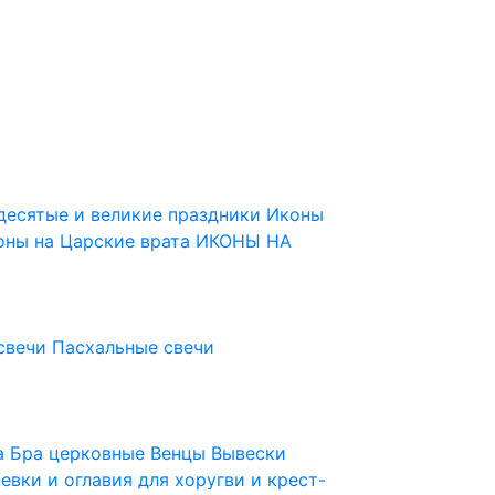
десятые и великие праздники
Иконы
оны на Царские врата
ИКОНЫ НА
свечи
Пасхальные свечи
ца
Бра церковные
Венцы
Вывески
евки и оглавия для хоругви и крест-