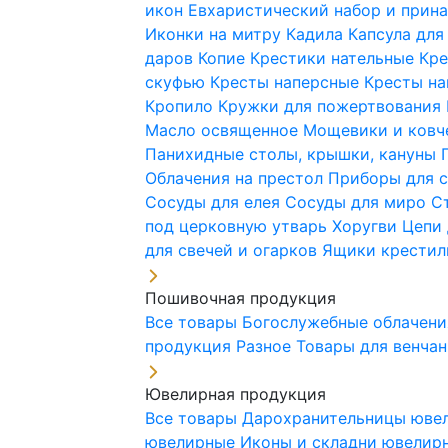
икон
Евхаристический набор и при
Иконки на митру
Кадила
Капсула для
даров
Копие
Крестики нательные
Кре
скуфью
Кресты наперсные
Кресты н
Кропило
Кружки для пожертвования
Масло освященное
Мощевики и ковч
Панихидные столы, крышки, кануны
Облачения на престол
Приборы для 
Сосуды для елея
Сосуды для миро
С
под церковную утварь
Хоругви
Цепи 
для свечей и огарков
Ящики крестил
Пошивочная продукция
Все товары
Богослужебные облачен
продукция
Разное
Товары для венча
Ювелирная продукция
Все товары
Дарохранительницы юве
ювелирные
Иконы и складни ювели