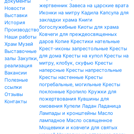
документы
жертвенник
Завеса на царские врата
Новости
Иконки на митру
Кадила
Капсула для
Выставки
закладки храма
Книги
История
богослужебные
Киоты для храма
Производство
Ковчеги для преждеосвященных
Наши работы
даров
Копие
Крестики нательные
Храм
Музей
Крест-иконы запрестольные
Кресты
Выставочные
для дома
Кресты на купол
Кресты на
залы
Закупки,
митру, клобук, скуфью
Кресты
реализация
наперсные
Кресты напрестольные
Вакансии
Кресты настенные
Кресты
Полезные
погребальные, могильные
Кресты
ссылки
поклонные
Кропило
Кружки для
Отзывы
пожертвования
Кувшины для
Контакты
омовения
Купели
Ладан
Ладаница
Лампады и кронштейны
Масло
лампадное
Масло освященное
Мощевики и ковчеги для святых