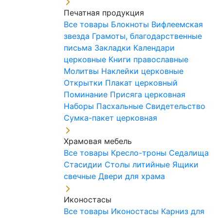
Печатная продукция
Все товары
Блокноты
Вифлеемская
звезда
Грамоты, благодарственные
письма
Закладки
Календари
церковные
Книги православные
Молитвы
Наклейки церковные
Открытки
Плакат церковный
Поминание
Присяга церковная
Наборы Пасхальные
Свидетельство
Сумка-пакет церковная
Храмовая мебель
Все товары
Кресло-троны
Седалища
Стасидии
Столы литийные
Ящики
свечные
Двери для храма
Иконостасы
Все товары
Иконостасы
Карниз для