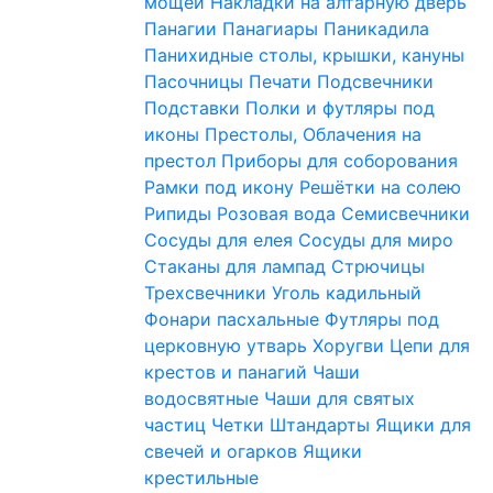
мощей
Накладки на алтарную дверь
Панагии
Панагиары
Паникадила
Панихидные столы, крышки, кануны
Пасочницы
Печати
Подсвечники
Подставки
Полки и футляры под
иконы
Престолы, Облачения на
престол
Приборы для соборования
Рамки под икону
Решётки на солею
Рипиды
Розовая вода
Семисвечники
Сосуды для елея
Сосуды для миро
Стаканы для лампад
Стрючицы
Трехсвечники
Уголь кадильный
Фонари пасхальные
Футляры под
церковную утварь
Хоругви
Цепи для
крестов и панагий
Чаши
водосвятные
Чаши для святых
частиц
Четки
Штандарты
Ящики для
свечей и огарков
Ящики
крестильные