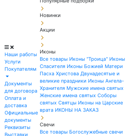
Популярные подборки
Новинки
Акции
Иконы
Наши работы
Все товары
Иконы "Троица"
Иконы
Услуги
Спасителя
Иконы Божией Матери
Покупателям
Пасха Христова
Двунадесятые и
великие праздники
Иконы Ангела-
Документы
Хранителя
Мужские имена святых
для договора
Женские имена святых
Соборы
Оплата и
святых
Святцы
Иконы на Царские
доставка
врата
ИКОНЫ НА ЗАКАЗ
Официальные
документы
Свечи
Реквизиты
Все товары
Богослужебные свечи
Выставки