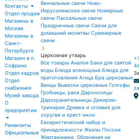
Венчальные свечи
Ново-
Контакты
Иерусалимские свечи
Номерные
Отдел продаж
свечи
Пасхальные свечи
Магазины в
Праздничные свечи
Свечи для
Москве
домашней молитвы
Сувенирные
Магазины в
свечи
Санкт-
Петербурге
Церковная утварь
Магазин в п.
+7
Все товары
Аналои
Баки для святой
Софрино
4
воды
Блюда всенощные
Блюда для
Отдел кадров
З
приготовления Агнца
Бра церковные
Отдел
Венцы
Вывески церковные
Голгофы
снабжения
za
Гробницы, раки
Дароносицы
Музей завода
Дарохранительницы
Дикирии-
О
трикирии
Древки и оглавия для
предприятии
хоругви и крест-икон
Евхаристический набор и
Реквизиты
принадлежности
Жезлы Посохи
Официальные
Жертвенники, Облачения на