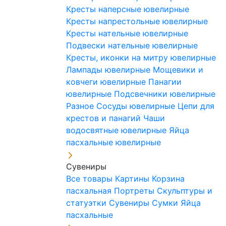
Кресты наперсные ювелирные
Кресты напрестольные ювелирные
Кресты нательные ювелирные
Подвески нательные ювелирные
Кресты, иконки на митру ювелирные
Лампады ювелирные
Мощевики и
ковчеги ювелирные
Панагии
ювелирные
Подсвечники ювелирные
Разное
Сосуды ювелирные
Цепи для
крестов и панагий
Чаши
водосвятные ювелирные
Яйца
пасхальные ювелирные
Сувениры
Все товары
Картины
Корзина
пасхальная
Портреты
Скульптуры и
статуэтки
Сувениры
Сумки
Яйца
пасхальные