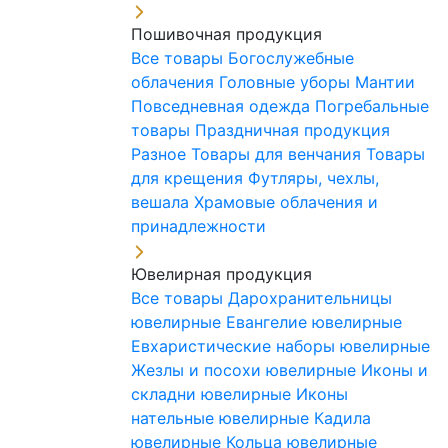
Пошивочная продукция
Все товары
Богослужебные
облачения
Головные уборы
Мантии
Повседневная одежда
Погребальные
товары
Праздничная продукция
Разное
Товары для венчания
Товары
для крещения
Футляры, чехлы,
вешала
Храмовые облачения и
принадлежности
Ювелирная продукция
Все товары
Дарохранительницы
ювелирные
Евангелие ювелирные
Евхаристические наборы ювелирные
Жезлы и посохи ювелирные
Иконы и
складни ювелирные
Иконы
нательные ювелирные
Кадила
ювелирные
Кольца ювелирные