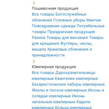
Пошивочная продукция
Все товары
Богослужебные
облачения
Головные уборы
Мантии
Повседневная одежда
Погребальные
товары
Праздничная продукция
Разное
Товары для венчания
Товары
для крещения
Футляры, чехлы,
вешала
Храмовые облачения и
принадлежности
Ювелирная продукция
Все товары
Дарохранительницы
ювелирные
Евангелие ювелирные
Евхаристические наборы ювелирные
Жезлы и посохи ювелирные
Иконы и
складни ювелирные
Иконы
нательные ювелирные
Кадила
ювелирные
Кольца ювелирные