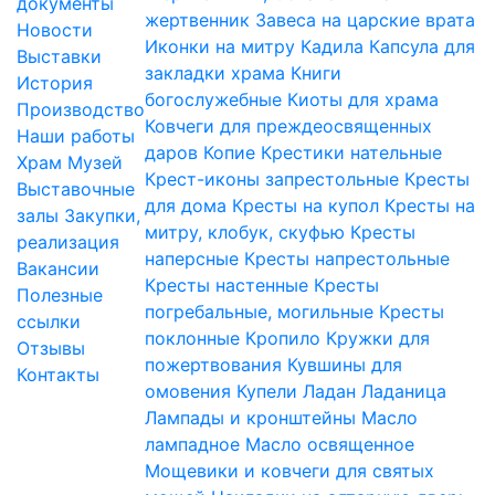
документы
жертвенник
Завеса на царские врата
Новости
Иконки на митру
Кадила
Капсула для
Выставки
закладки храма
Книги
История
богослужебные
Киоты для храма
Производство
Ковчеги для преждеосвященных
Наши работы
даров
Копие
Крестики нательные
Храм
Музей
Крест-иконы запрестольные
Кресты
Выставочные
для дома
Кресты на купол
Кресты на
залы
Закупки,
митру, клобук, скуфью
Кресты
реализация
наперсные
Кресты напрестольные
Вакансии
Кресты настенные
Кресты
Полезные
погребальные, могильные
Кресты
ссылки
поклонные
Кропило
Кружки для
Отзывы
пожертвования
Кувшины для
Контакты
омовения
Купели
Ладан
Ладаница
Лампады и кронштейны
Масло
лампадное
Масло освященное
Мощевики и ковчеги для святых