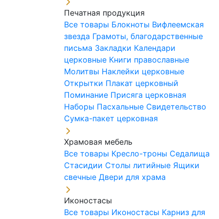
Печатная продукция
Все товары
Блокноты
Вифлеемская
звезда
Грамоты, благодарственные
письма
Закладки
Календари
церковные
Книги православные
Молитвы
Наклейки церковные
Открытки
Плакат церковный
Поминание
Присяга церковная
Наборы Пасхальные
Свидетельство
Сумка-пакет церковная
Храмовая мебель
Все товары
Кресло-троны
Седалища
Стасидии
Столы литийные
Ящики
свечные
Двери для храма
Иконостасы
Все товары
Иконостасы
Карниз для