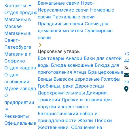
Венчальные свечи
Ново-
Контакты
Иерусалимские свечи
Номерные
Отдел продаж
свечи
Пасхальные свечи
Магазины в
Праздничные свечи
Свечи для
Москве
домашней молитвы
Сувенирные
Магазины в
свечи
Санкт-
Петербурге
Церковная утварь
Магазин в п.
+7
Все товары
Аналои
Баки для святой
Софрино
4
воды
Блюда всенощные
Блюда для
Отдел кадров
З
приготовления Агнца
Бра церковные
Отдел
Венцы
Вывески церковные
Голгофы
снабжения
za
Гробницы, раки
Дароносицы
Музей завода
Дарохранительницы
Дикирии-
О
трикирии
Древки и оглавия для
предприятии
хоругви и крест-икон
Евхаристический набор и
Реквизиты
принадлежности
Жезлы Посохи
Официальные
Жертвенники, Облачения на