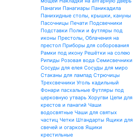
мощей
Накладки на алтарную дверь
Панагии
Панагиары
Паникадила
Панихидные столы, крышки, кануны
Пасочницы
Печати
Подсвечники
Подставки
Полки и футляры под
иконы
Престолы, Облачения на
престол
Приборы для соборования
Рамки под икону
Решётки на солею
Рипиды
Розовая вода
Семисвечники
Сосуды для елея
Сосуды для миро
Стаканы для лампад
Стрючицы
Трехсвечники
Уголь кадильный
Фонари пасхальные
Футляры под
церковную утварь
Хоругви
Цепи для
крестов и панагий
Чаши
водосвятные
Чаши для святых
частиц
Четки
Штандарты
Ящики для
свечей и огарков
Ящики
крестильные