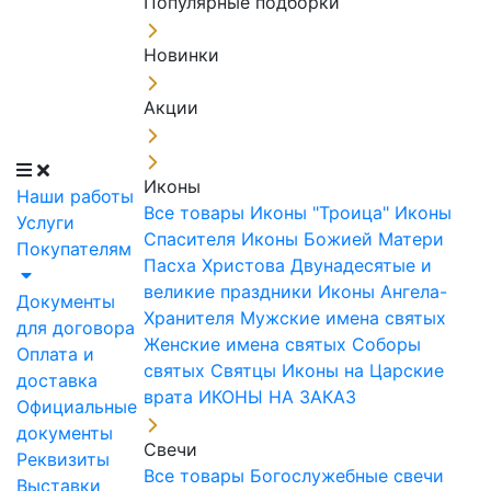
Популярные подборки
Новинки
Акции
Иконы
Наши работы
Все товары
Иконы "Троица"
Иконы
Услуги
Спасителя
Иконы Божией Матери
Покупателям
Пасха Христова
Двунадесятые и
великие праздники
Иконы Ангела-
Документы
Хранителя
Мужские имена святых
для договора
Женские имена святых
Соборы
Оплата и
святых
Святцы
Иконы на Царские
доставка
врата
ИКОНЫ НА ЗАКАЗ
Официальные
документы
Свечи
Реквизиты
Все товары
Богослужебные свечи
Выставки