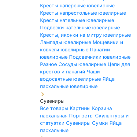
Кресты наперсные ювелирные
Кресты напрестольные ювелирные
Кресты нательные ювелирные
Подвески нательные ювелирные
Кресты, иконки на митру ювелирные
Лампады ювелирные
Мощевики и
ковчеги ювелирные
Панагии
ювелирные
Подсвечники ювелирные
Разное
Сосуды ювелирные
Цепи для
крестов и панагий
Чаши
водосвятные ювелирные
Яйца
пасхальные ювелирные
Сувениры
Все товары
Картины
Корзина
пасхальная
Портреты
Скульптуры и
статуэтки
Сувениры
Сумки
Яйца
пасхальные