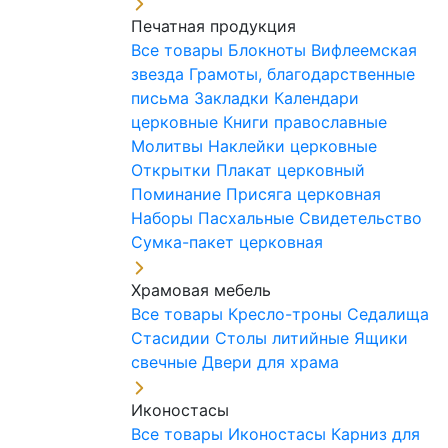
Печатная продукция
Все товары
Блокноты
Вифлеемская
звезда
Грамоты, благодарственные
письма
Закладки
Календари
церковные
Книги православные
Молитвы
Наклейки церковные
Открытки
Плакат церковный
Поминание
Присяга церковная
Наборы Пасхальные
Свидетельство
Сумка-пакет церковная
Храмовая мебель
Все товары
Кресло-троны
Седалища
Стасидии
Столы литийные
Ящики
свечные
Двери для храма
Иконостасы
Все товары
Иконостасы
Карниз для