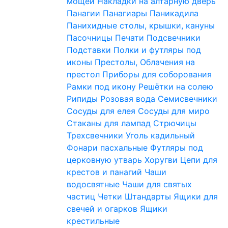
мощей
Накладки на алтарную дверь
Панагии
Панагиары
Паникадила
Панихидные столы, крышки, кануны
Пасочницы
Печати
Подсвечники
Подставки
Полки и футляры под
иконы
Престолы, Облачения на
престол
Приборы для соборования
Рамки под икону
Решётки на солею
Рипиды
Розовая вода
Семисвечники
Сосуды для елея
Сосуды для миро
Стаканы для лампад
Стрючицы
Трехсвечники
Уголь кадильный
Фонари пасхальные
Футляры под
церковную утварь
Хоругви
Цепи для
крестов и панагий
Чаши
водосвятные
Чаши для святых
частиц
Четки
Штандарты
Ящики для
свечей и огарков
Ящики
крестильные