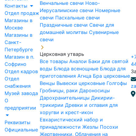
Венчальные свечи
Ново-
Контакты
Иерусалимские свечи
Номерные
Отдел продаж
свечи
Пасхальные свечи
Магазины в
Праздничные свечи
Свечи для
Москве
домашней молитвы
Сувенирные
Магазины в
свечи
Санкт-
Петербурге
Церковная утварь
Магазин в п.
+7
Все товары
Аналои
Баки для святой
Софрино
4
воды
Блюда всенощные
Блюда для
Отдел кадров
З
приготовления Агнца
Бра церковные
Отдел
Венцы
Вывески церковные
Голгофы
снабжения
za
Гробницы, раки
Дароносицы
Музей завода
Дарохранительницы
Дикирии-
О
трикирии
Древки и оглавия для
предприятии
хоругви и крест-икон
Евхаристический набор и
Реквизиты
принадлежности
Жезлы Посохи
Официальные
Жертвенники, Облачения на