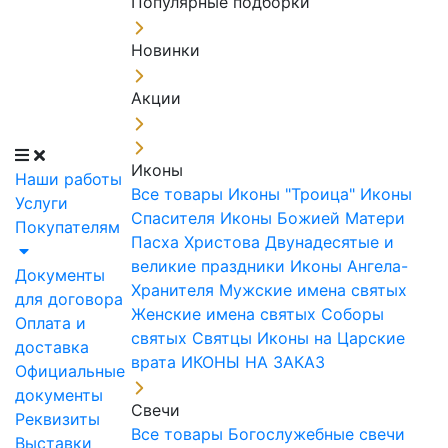
Популярные подборки
Новинки
Акции
Иконы
Наши работы
Все товары
Иконы "Троица"
Иконы
Услуги
Спасителя
Иконы Божией Матери
Покупателям
Пасха Христова
Двунадесятые и
великие праздники
Иконы Ангела-
Документы
Хранителя
Мужские имена святых
для договора
Женские имена святых
Соборы
Оплата и
святых
Святцы
Иконы на Царские
доставка
врата
ИКОНЫ НА ЗАКАЗ
Официальные
документы
Свечи
Реквизиты
Все товары
Богослужебные свечи
Выставки