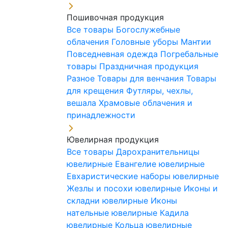
Пошивочная продукция
Все товары
Богослужебные
облачения
Головные уборы
Мантии
Повседневная одежда
Погребальные
товары
Праздничная продукция
Разное
Товары для венчания
Товары
для крещения
Футляры, чехлы,
вешала
Храмовые облачения и
принадлежности
Ювелирная продукция
Все товары
Дарохранительницы
ювелирные
Евангелие ювелирные
Евхаристические наборы ювелирные
Жезлы и посохи ювелирные
Иконы и
складни ювелирные
Иконы
нательные ювелирные
Кадила
ювелирные
Кольца ювелирные