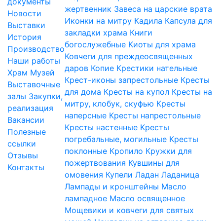
документы
жертвенник
Завеса на царские врата
Новости
Иконки на митру
Кадила
Капсула для
Выставки
закладки храма
Книги
История
богослужебные
Киоты для храма
Производство
Ковчеги для преждеосвященных
Наши работы
даров
Копие
Крестики нательные
Храм
Музей
Крест-иконы запрестольные
Кресты
Выставочные
для дома
Кресты на купол
Кресты на
залы
Закупки,
митру, клобук, скуфью
Кресты
реализация
наперсные
Кресты напрестольные
Вакансии
Кресты настенные
Кресты
Полезные
погребальные, могильные
Кресты
ссылки
поклонные
Кропило
Кружки для
Отзывы
пожертвования
Кувшины для
Контакты
омовения
Купели
Ладан
Ладаница
Лампады и кронштейны
Масло
лампадное
Масло освященное
Мощевики и ковчеги для святых