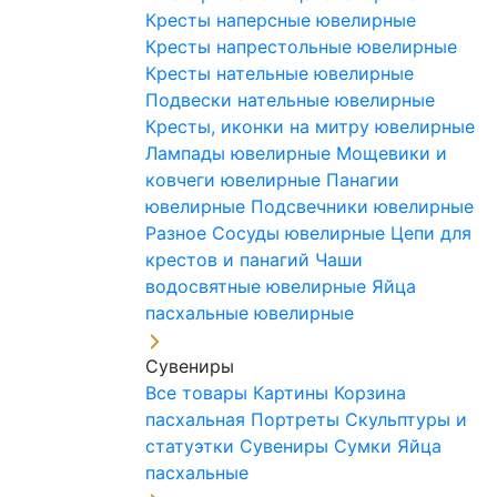
Кресты наперсные ювелирные
Кресты напрестольные ювелирные
Кресты нательные ювелирные
Подвески нательные ювелирные
Кресты, иконки на митру ювелирные
Лампады ювелирные
Мощевики и
ковчеги ювелирные
Панагии
ювелирные
Подсвечники ювелирные
Разное
Сосуды ювелирные
Цепи для
крестов и панагий
Чаши
водосвятные ювелирные
Яйца
пасхальные ювелирные
Сувениры
Все товары
Картины
Корзина
пасхальная
Портреты
Скульптуры и
статуэтки
Сувениры
Сумки
Яйца
пасхальные