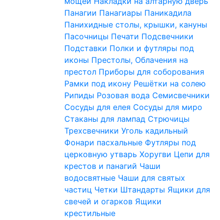
мощей
Накладки на алтарную дверь
Панагии
Панагиары
Паникадила
Панихидные столы, крышки, кануны
Пасочницы
Печати
Подсвечники
Подставки
Полки и футляры под
иконы
Престолы, Облачения на
престол
Приборы для соборования
Рамки под икону
Решётки на солею
Рипиды
Розовая вода
Семисвечники
Сосуды для елея
Сосуды для миро
Стаканы для лампад
Стрючицы
Трехсвечники
Уголь кадильный
Фонари пасхальные
Футляры под
церковную утварь
Хоругви
Цепи для
крестов и панагий
Чаши
водосвятные
Чаши для святых
частиц
Четки
Штандарты
Ящики для
свечей и огарков
Ящики
крестильные