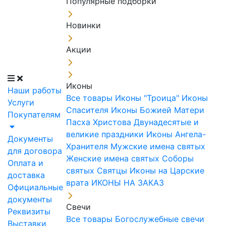
Популярные подборки
Новинки
Акции
Иконы
Наши работы
Все товары
Иконы "Троица"
Иконы
Услуги
Спасителя
Иконы Божией Матери
Покупателям
Пасха Христова
Двунадесятые и
великие праздники
Иконы Ангела-
Документы
Хранителя
Мужские имена святых
для договора
Женские имена святых
Соборы
Оплата и
святых
Святцы
Иконы на Царские
доставка
врата
ИКОНЫ НА ЗАКАЗ
Официальные
документы
Свечи
Реквизиты
Все товары
Богослужебные свечи
Выставки