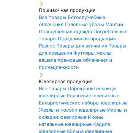
Пошивочная продукция
Все товары
Богослужебные
облачения
Головные уборы
Мантии
Повседневная одежда
Погребальные
товары
Праздничная продукция
Разное
Товары для венчания
Товары
для крещения
Футляры, чехлы,
вешала
Храмовые облачения и
принадлежности
Ювелирная продукция
Все товары
Дарохранительницы
ювелирные
Евангелие ювелирные
Евхаристические наборы ювелирные
Жезлы и посохи ювелирные
Иконы и
складни ювелирные
Иконы
нательные ювелирные
Кадила
ювелирные
Кольца ювелирные