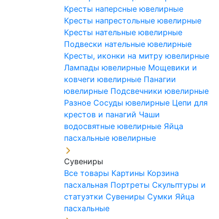
Кресты наперсные ювелирные
Кресты напрестольные ювелирные
Кресты нательные ювелирные
Подвески нательные ювелирные
Кресты, иконки на митру ювелирные
Лампады ювелирные
Мощевики и
ковчеги ювелирные
Панагии
ювелирные
Подсвечники ювелирные
Разное
Сосуды ювелирные
Цепи для
крестов и панагий
Чаши
водосвятные ювелирные
Яйца
пасхальные ювелирные
Сувениры
Все товары
Картины
Корзина
пасхальная
Портреты
Скульптуры и
статуэтки
Сувениры
Сумки
Яйца
пасхальные