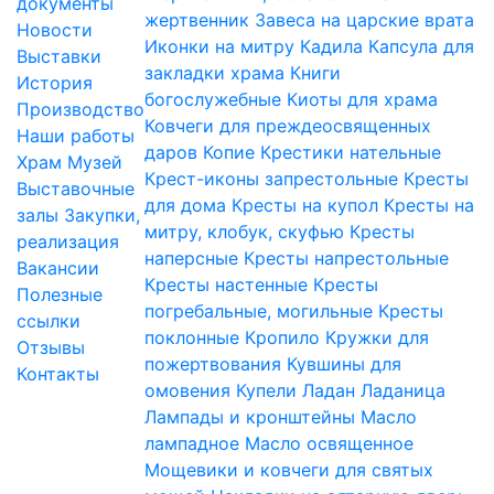
документы
жертвенник
Завеса на царские врата
Новости
Иконки на митру
Кадила
Капсула для
Выставки
закладки храма
Книги
История
богослужебные
Киоты для храма
Производство
Ковчеги для преждеосвященных
Наши работы
даров
Копие
Крестики нательные
Храм
Музей
Крест-иконы запрестольные
Кресты
Выставочные
для дома
Кресты на купол
Кресты на
залы
Закупки,
митру, клобук, скуфью
Кресты
реализация
наперсные
Кресты напрестольные
Вакансии
Кресты настенные
Кресты
Полезные
погребальные, могильные
Кресты
ссылки
поклонные
Кропило
Кружки для
Отзывы
пожертвования
Кувшины для
Контакты
омовения
Купели
Ладан
Ладаница
Лампады и кронштейны
Масло
лампадное
Масло освященное
Мощевики и ковчеги для святых