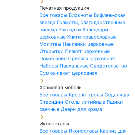
Печатная продукция
Все товары
Блокноты
Вифлеемская
звезда
Грамоты, благодарственные
письма
Закладки
Календари
церковные
Книги православные
Молитвы
Наклейки церковные
Открытки
Плакат церковный
Поминание
Присяга церковная
Наборы Пасхальные
Свидетельство
Сумка-пакет церковная
Храмовая мебель
Все товары
Кресло-троны
Седалища
Стасидии
Столы литийные
Ящики
свечные
Двери для храма
Иконостасы
Все товары
Иконостасы
Карниз для