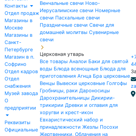
Венчальные свечи
Ново-
Контакты
Иерусалимские свечи
Номерные
Отдел продаж
свечи
Пасхальные свечи
Магазины в
Праздничные свечи
Свечи для
Москве
домашней молитвы
Сувенирные
Магазины в
свечи
Санкт-
Петербурге
Церковная утварь
Магазин в п.
+7
Все товары
Аналои
Баки для святой
Софрино
4
воды
Блюда всенощные
Блюда для
Отдел кадров
З
приготовления Агнца
Бра церковные
Отдел
Венцы
Вывески церковные
Голгофы
снабжения
za
Гробницы, раки
Дароносицы
Музей завода
Дарохранительницы
Дикирии-
О
трикирии
Древки и оглавия для
предприятии
хоругви и крест-икон
Евхаристический набор и
Реквизиты
принадлежности
Жезлы Посохи
Официальные
Жертвенники, Облачения на