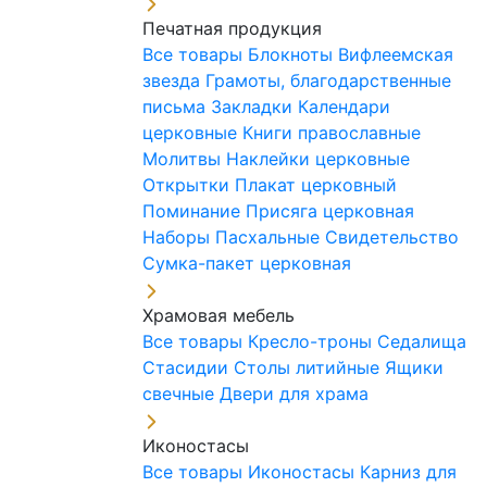
Печатная продукция
Все товары
Блокноты
Вифлеемская
звезда
Грамоты, благодарственные
письма
Закладки
Календари
церковные
Книги православные
Молитвы
Наклейки церковные
Открытки
Плакат церковный
Поминание
Присяга церковная
Наборы Пасхальные
Свидетельство
Сумка-пакет церковная
Храмовая мебель
Все товары
Кресло-троны
Седалища
Стасидии
Столы литийные
Ящики
свечные
Двери для храма
Иконостасы
Все товары
Иконостасы
Карниз для