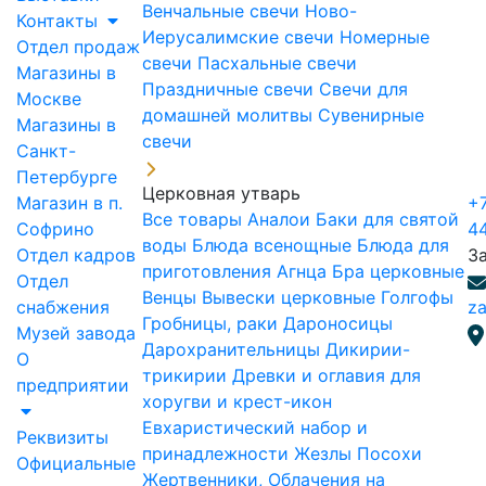
Венчальные свечи
Ново-
Контакты
Иерусалимские свечи
Номерные
Отдел продаж
свечи
Пасхальные свечи
Магазины в
Праздничные свечи
Свечи для
Москве
домашней молитвы
Сувенирные
Магазины в
свечи
Санкт-
Петербурге
Церковная утварь
Магазин в п.
+7
Все товары
Аналои
Баки для святой
Софрино
4
воды
Блюда всенощные
Блюда для
Отдел кадров
З
приготовления Агнца
Бра церковные
Отдел
Венцы
Вывески церковные
Голгофы
снабжения
za
Гробницы, раки
Дароносицы
Музей завода
Дарохранительницы
Дикирии-
О
трикирии
Древки и оглавия для
предприятии
хоругви и крест-икон
Евхаристический набор и
Реквизиты
принадлежности
Жезлы Посохи
Официальные
Жертвенники, Облачения на