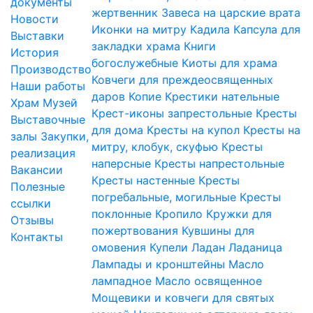
документы
жертвенник
Завеса на царские врата
Новости
Иконки на митру
Кадила
Капсула для
Выставки
закладки храма
Книги
История
богослужебные
Киоты для храма
Производство
Ковчеги для преждеосвященных
Наши работы
даров
Копие
Крестики нательные
Храм
Музей
Крест-иконы запрестольные
Кресты
Выставочные
для дома
Кресты на купол
Кресты на
залы
Закупки,
митру, клобук, скуфью
Кресты
реализация
наперсные
Кресты напрестольные
Вакансии
Кресты настенные
Кресты
Полезные
погребальные, могильные
Кресты
ссылки
поклонные
Кропило
Кружки для
Отзывы
пожертвования
Кувшины для
Контакты
омовения
Купели
Ладан
Ладаница
Лампады и кронштейны
Масло
лампадное
Масло освященное
Мощевики и ковчеги для святых