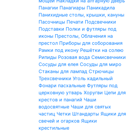
мощей
Накладки на алтарную дверь
Панагии
Панагиары
Паникадила
Панихидные столы, крышки, кануны
Пасочницы
Печати
Подсвечники
Подставки
Полки и футляры под
иконы
Престолы, Облачения на
престол
Приборы для соборования
Рамки под икону
Решётки на солею
Рипиды
Розовая вода
Семисвечники
Сосуды для елея
Сосуды для миро
Стаканы для лампад
Стрючицы
Трехсвечники
Уголь кадильный
Фонари пасхальные
Футляры под
церковную утварь
Хоругви
Цепи для
крестов и панагий
Чаши
водосвятные
Чаши для святых
частиц
Четки
Штандарты
Ящики для
свечей и огарков
Ящики
крестильные