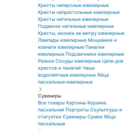
Кресты наперсные ювелирные
Кресты напрестольные ювелирные
Кресты нательные ювелирные
Подвески нательные ювелирные
Кресты, иконки на митру ювелирные
Лампады ювелирные
Мощевики и
ковчеги ювелирные
Панагии
ювелирные
Подсвечники ювелирные
Разное
Сосуды ювелирные
Цепи для
крестов и панагий
Чаши
водосвятные ювелирные
Яйца
пасхальные ювелирные
Сувениры
Все товары
Картины
Корзина
пасхальная
Портреты
Скульптуры и
статуэтки
Сувениры
Сумки
Яйца
пасхальные