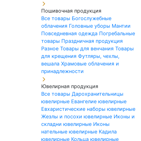
Пошивочная продукция
Все товары
Богослужебные
облачения
Головные уборы
Мантии
Повседневная одежда
Погребальные
товары
Праздничная продукция
Разное
Товары для венчания
Товары
для крещения
Футляры, чехлы,
вешала
Храмовые облачения и
принадлежности
Ювелирная продукция
Все товары
Дарохранительницы
ювелирные
Евангелие ювелирные
Евхаристические наборы ювелирные
Жезлы и посохи ювелирные
Иконы и
складни ювелирные
Иконы
нательные ювелирные
Кадила
ювелирные
Кольца ювелирные