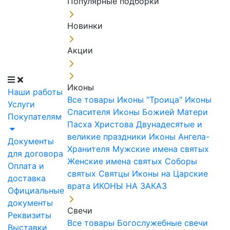
Популярные подборки
Новинки
Акции
Иконы
Наши работы
Все товары
Иконы "Троица"
Иконы
Услуги
Спасителя
Иконы Божией Матери
Покупателям
Пасха Христова
Двунадесятые и
великие праздники
Иконы Ангела-
Документы
Хранителя
Мужские имена святых
для договора
Женские имена святых
Соборы
Оплата и
святых
Святцы
Иконы на Царские
доставка
врата
ИКОНЫ НА ЗАКАЗ
Официальные
документы
Свечи
Реквизиты
Все товары
Богослужебные свечи
Выставки