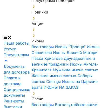
Популярные подборки
Новинки
Акции
Иконы
Наши работы
Все товары
Иконы "Троица"
Иконы
Услуги
Спасителя
Иконы Божией Матери
Покупателям
Пасха Христова
Двунадесятые и
великие праздники
Иконы Ангела-
Документы
Хранителя
Мужские имена святых
для договора
Женские имена святых
Соборы
Оплата и
святых
Святцы
Иконы на Царские
доставка
врата
ИКОНЫ НА ЗАКАЗ
Официальные
документы
Свечи
Реквизиты
Все товары
Богослужебные свечи
Выставки