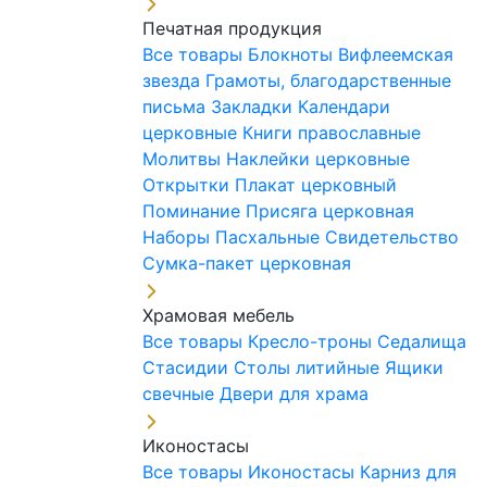
Печатная продукция
Все товары
Блокноты
Вифлеемская
звезда
Грамоты, благодарственные
письма
Закладки
Календари
церковные
Книги православные
Молитвы
Наклейки церковные
Открытки
Плакат церковный
Поминание
Присяга церковная
Наборы Пасхальные
Свидетельство
Сумка-пакет церковная
Храмовая мебель
Все товары
Кресло-троны
Седалища
Стасидии
Столы литийные
Ящики
свечные
Двери для храма
Иконостасы
Все товары
Иконостасы
Карниз для