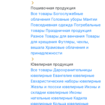
Пошивочная продукция
Все товары
Богослужебные
облачения
Головные уборы
Мантии
Повседневная одежда
Погребальные
товары
Праздничная продукция
Разное
Товары для венчания
Товары
для крещения
Футляры, чехлы,
вешала
Храмовые облачения и
принадлежности
Ювелирная продукция
Все товары
Дарохранительницы
ювелирные
Евангелие ювелирные
Евхаристические наборы ювелирные
Жезлы и посохи ювелирные
Иконы и
складни ювелирные
Иконы
нательные ювелирные
Кадила
ювелирные
Кольца ювелирные