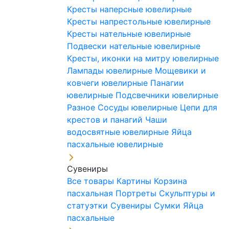
Кресты наперсные ювелирные
Кресты напрестольные ювелирные
Кресты нательные ювелирные
Подвески нательные ювелирные
Кресты, иконки на митру ювелирные
Лампады ювелирные
Мощевики и
ковчеги ювелирные
Панагии
ювелирные
Подсвечники ювелирные
Разное
Сосуды ювелирные
Цепи для
крестов и панагий
Чаши
водосвятные ювелирные
Яйца
пасхальные ювелирные
Сувениры
Все товары
Картины
Корзина
пасхальная
Портреты
Скульптуры и
статуэтки
Сувениры
Сумки
Яйца
пасхальные