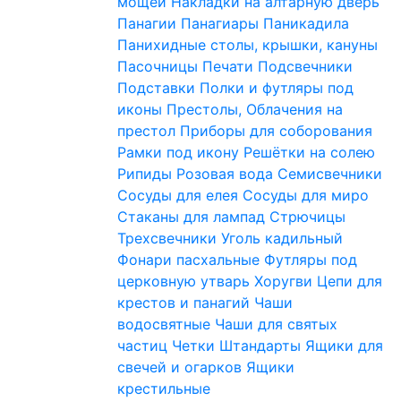
мощей
Накладки на алтарную дверь
Панагии
Панагиары
Паникадила
Панихидные столы, крышки, кануны
Пасочницы
Печати
Подсвечники
Подставки
Полки и футляры под
иконы
Престолы, Облачения на
престол
Приборы для соборования
Рамки под икону
Решётки на солею
Рипиды
Розовая вода
Семисвечники
Сосуды для елея
Сосуды для миро
Стаканы для лампад
Стрючицы
Трехсвечники
Уголь кадильный
Фонари пасхальные
Футляры под
церковную утварь
Хоругви
Цепи для
крестов и панагий
Чаши
водосвятные
Чаши для святых
частиц
Четки
Штандарты
Ящики для
свечей и огарков
Ящики
крестильные