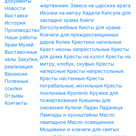
документы
жертвенник
Завеса на царские врата
Новости
Иконки на митру
Кадила
Капсула для
Выставки
закладки храма
Книги
История
богослужебные
Киоты для храма
Производство
Ковчеги для преждеосвященных
Наши работы
даров
Копие
Крестики нательные
Храм
Музей
Крест-иконы запрестольные
Кресты
Выставочные
для дома
Кресты на купол
Кресты на
залы
Закупки,
митру, клобук, скуфью
Кресты
реализация
наперсные
Кресты напрестольные
Вакансии
Кресты настенные
Кресты
Полезные
погребальные, могильные
Кресты
ссылки
поклонные
Кропило
Кружки для
Отзывы
пожертвования
Кувшины для
Контакты
омовения
Купели
Ладан
Ладаница
Лампады и кронштейны
Масло
лампадное
Масло освященное
Мощевики и ковчеги для святых