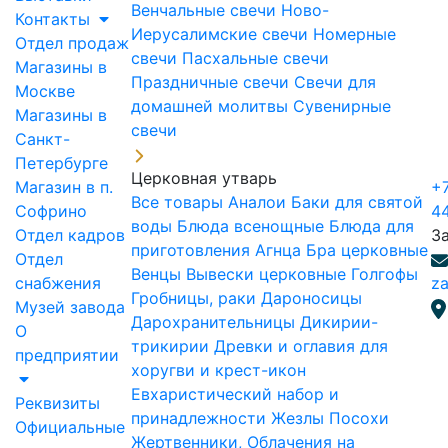
Венчальные свечи
Ново-
Контакты
Иерусалимские свечи
Номерные
Отдел продаж
свечи
Пасхальные свечи
Магазины в
Праздничные свечи
Свечи для
Москве
домашней молитвы
Сувенирные
Магазины в
свечи
Санкт-
Петербурге
Церковная утварь
Магазин в п.
+7
Все товары
Аналои
Баки для святой
Софрино
4
воды
Блюда всенощные
Блюда для
Отдел кадров
З
приготовления Агнца
Бра церковные
Отдел
Венцы
Вывески церковные
Голгофы
снабжения
za
Гробницы, раки
Дароносицы
Музей завода
Дарохранительницы
Дикирии-
О
трикирии
Древки и оглавия для
предприятии
хоругви и крест-икон
Евхаристический набор и
Реквизиты
принадлежности
Жезлы Посохи
Официальные
Жертвенники, Облачения на