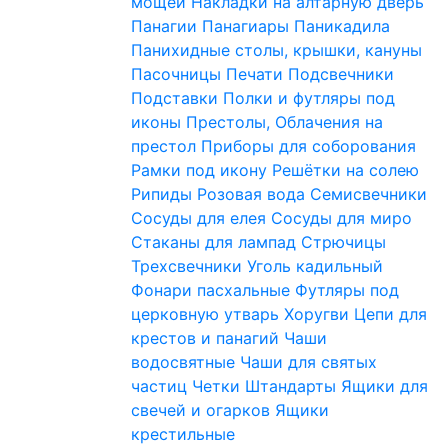
мощей
Накладки на алтарную дверь
Панагии
Панагиары
Паникадила
Панихидные столы, крышки, кануны
Пасочницы
Печати
Подсвечники
Подставки
Полки и футляры под
иконы
Престолы, Облачения на
престол
Приборы для соборования
Рамки под икону
Решётки на солею
Рипиды
Розовая вода
Семисвечники
Сосуды для елея
Сосуды для миро
Стаканы для лампад
Стрючицы
Трехсвечники
Уголь кадильный
Фонари пасхальные
Футляры под
церковную утварь
Хоругви
Цепи для
крестов и панагий
Чаши
водосвятные
Чаши для святых
частиц
Четки
Штандарты
Ящики для
свечей и огарков
Ящики
крестильные