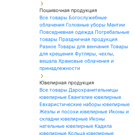
Пошивочная продукция
Все товары
Богослужебные
облачения
Головные уборы
Мантии
Повседневная одежда
Погребальные
товары
Праздничная продукция
Разное
Товары для венчания
Товары
для крещения
Футляры, чехлы,
вешала
Храмовые облачения и
принадлежности
Ювелирная продукция
Все товары
Дарохранительницы
ювелирные
Евангелие ювелирные
Евхаристические наборы ювелирные
Жезлы и посохи ювелирные
Иконы и
складни ювелирные
Иконы
нательные ювелирные
Кадила
ювелирные
Кольца ювелирные