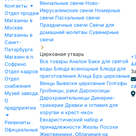
Венчальные свечи
Ново-
Контакты
Иерусалимские свечи
Номерные
Отдел продаж
свечи
Пасхальные свечи
Магазины в
Праздничные свечи
Свечи для
Москве
домашней молитвы
Сувенирные
Магазины в
свечи
Санкт-
Петербурге
Церковная утварь
Магазин в п.
+7
Все товары
Аналои
Баки для святой
Софрино
4
воды
Блюда всенощные
Блюда для
Отдел кадров
З
приготовления Агнца
Бра церковные
Отдел
Венцы
Вывески церковные
Голгофы
снабжения
za
Гробницы, раки
Дароносицы
Музей завода
Дарохранительницы
Дикирии-
О
трикирии
Древки и оглавия для
предприятии
хоругви и крест-икон
Евхаристический набор и
Реквизиты
принадлежности
Жезлы Посохи
Официальные
Жертвенники, Облачения на