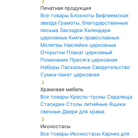
Печатная продукция
Все товары
Блокноты
Вифлеемская
звезда
Грамоты, благодарственные
письма
Закладки
Календари
церковные
Книги православные
Молитвы
Наклейки церковные
Открытки
Плакат церковный
Поминание
Присяга церковная
Наборы Пасхальные
Свидетельство
Сумка-пакет церковная
Храмовая мебель
Все товары
Кресло-троны
Седалища
Стасидии
Столы литийные
Ящики
свечные
Двери для храма
Иконостасы
Все товары
Иконостасы
Карниз для