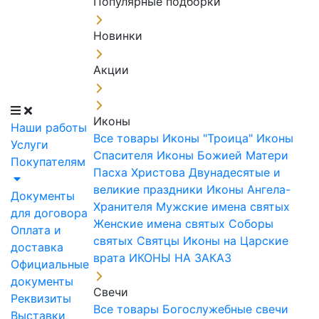
Популярные подборки
Новинки
Акции
Иконы
Наши работы
Все товары
Иконы "Троица"
Иконы
Услуги
Спасителя
Иконы Божией Матери
Покупателям
Пасха Христова
Двунадесятые и
великие праздники
Иконы Ангела-
Документы
Хранителя
Мужские имена святых
для договора
Женские имена святых
Соборы
Оплата и
святых
Святцы
Иконы на Царские
доставка
врата
ИКОНЫ НА ЗАКАЗ
Официальные
документы
Свечи
Реквизиты
Все товары
Богослужебные свечи
Выставки