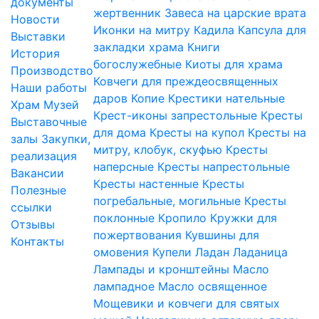
документы
жертвенник
Завеса на царские врата
Новости
Иконки на митру
Кадила
Капсула для
Выставки
закладки храма
Книги
История
богослужебные
Киоты для храма
Производство
Ковчеги для преждеосвященных
Наши работы
даров
Копие
Крестики нательные
Храм
Музей
Крест-иконы запрестольные
Кресты
Выставочные
для дома
Кресты на купол
Кресты на
залы
Закупки,
митру, клобук, скуфью
Кресты
реализация
наперсные
Кресты напрестольные
Вакансии
Кресты настенные
Кресты
Полезные
погребальные, могильные
Кресты
ссылки
поклонные
Кропило
Кружки для
Отзывы
пожертвования
Кувшины для
Контакты
омовения
Купели
Ладан
Ладаница
Лампады и кронштейны
Масло
лампадное
Масло освященное
Мощевики и ковчеги для святых