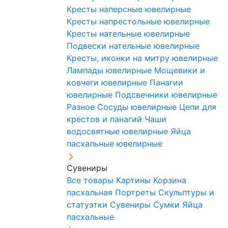
Кресты наперсные ювелирные
Кресты напрестольные ювелирные
Кресты нательные ювелирные
Подвески нательные ювелирные
Кресты, иконки на митру ювелирные
Лампады ювелирные
Мощевики и
ковчеги ювелирные
Панагии
ювелирные
Подсвечники ювелирные
Разное
Сосуды ювелирные
Цепи для
крестов и панагий
Чаши
водосвятные ювелирные
Яйца
пасхальные ювелирные
Сувениры
Все товары
Картины
Корзина
пасхальная
Портреты
Скульптуры и
статуэтки
Сувениры
Сумки
Яйца
пасхальные