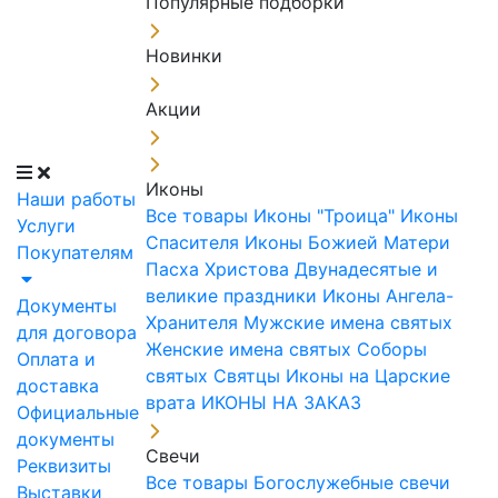
Популярные подборки
Новинки
Акции
Иконы
Наши работы
Все товары
Иконы "Троица"
Иконы
Услуги
Спасителя
Иконы Божией Матери
Покупателям
Пасха Христова
Двунадесятые и
великие праздники
Иконы Ангела-
Документы
Хранителя
Мужские имена святых
для договора
Женские имена святых
Соборы
Оплата и
святых
Святцы
Иконы на Царские
доставка
врата
ИКОНЫ НА ЗАКАЗ
Официальные
документы
Свечи
Реквизиты
Все товары
Богослужебные свечи
Выставки