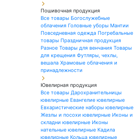
Пошивочная продукция
Все товары
Богослужебные
облачения
Головные уборы
Мантии
Повседневная одежда
Погребальные
товары
Праздничная продукция
Разное
Товары для венчания
Товары
для крещения
Футляры, чехлы,
вешала
Храмовые облачения и
принадлежности
Ювелирная продукция
Все товары
Дарохранительницы
ювелирные
Евангелие ювелирные
Евхаристические наборы ювелирные
Жезлы и посохи ювелирные
Иконы и
складни ювелирные
Иконы
нательные ювелирные
Кадила
ювелирные
Кольца ювелирные