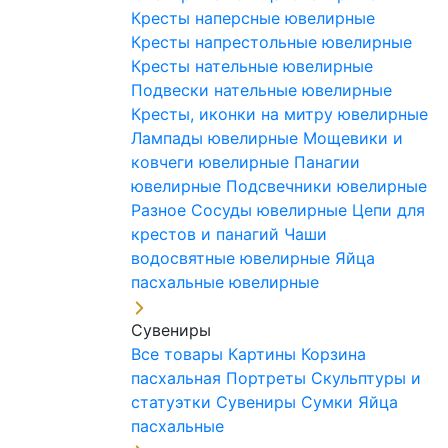
Кресты наперсные ювелирные
Кресты напрестольные ювелирные
Кресты нательные ювелирные
Подвески нательные ювелирные
Кресты, иконки на митру ювелирные
Лампады ювелирные
Мощевики и
ковчеги ювелирные
Панагии
ювелирные
Подсвечники ювелирные
Разное
Сосуды ювелирные
Цепи для
крестов и панагий
Чаши
водосвятные ювелирные
Яйца
пасхальные ювелирные
Сувениры
Все товары
Картины
Корзина
пасхальная
Портреты
Скульптуры и
статуэтки
Сувениры
Сумки
Яйца
пасхальные