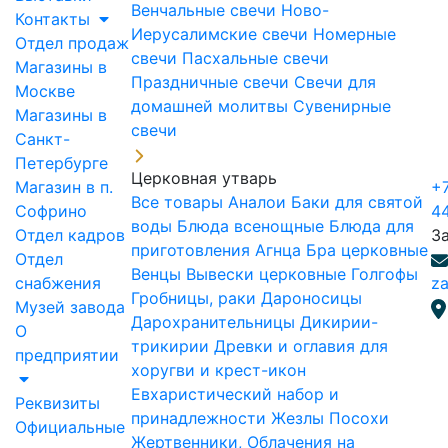
Венчальные свечи
Ново-
Контакты
Иерусалимские свечи
Номерные
Отдел продаж
свечи
Пасхальные свечи
Магазины в
Праздничные свечи
Свечи для
Москве
домашней молитвы
Сувенирные
Магазины в
свечи
Санкт-
Петербурге
Церковная утварь
Магазин в п.
+7
Все товары
Аналои
Баки для святой
Софрино
4
воды
Блюда всенощные
Блюда для
Отдел кадров
З
приготовления Агнца
Бра церковные
Отдел
Венцы
Вывески церковные
Голгофы
снабжения
za
Гробницы, раки
Дароносицы
Музей завода
Дарохранительницы
Дикирии-
О
трикирии
Древки и оглавия для
предприятии
хоругви и крест-икон
Евхаристический набор и
Реквизиты
принадлежности
Жезлы Посохи
Официальные
Жертвенники, Облачения на