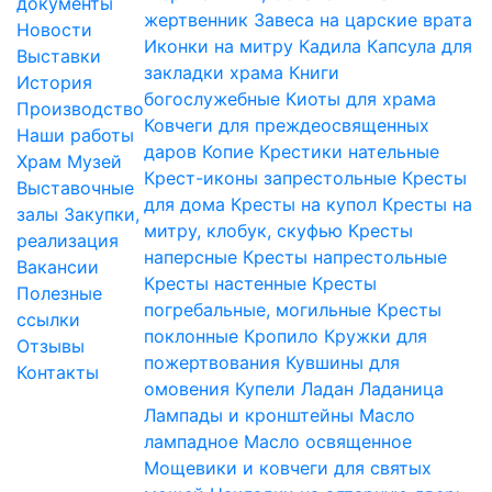
документы
жертвенник
Завеса на царские врата
Новости
Иконки на митру
Кадила
Капсула для
Выставки
закладки храма
Книги
История
богослужебные
Киоты для храма
Производство
Ковчеги для преждеосвященных
Наши работы
даров
Копие
Крестики нательные
Храм
Музей
Крест-иконы запрестольные
Кресты
Выставочные
для дома
Кресты на купол
Кресты на
залы
Закупки,
митру, клобук, скуфью
Кресты
реализация
наперсные
Кресты напрестольные
Вакансии
Кресты настенные
Кресты
Полезные
погребальные, могильные
Кресты
ссылки
поклонные
Кропило
Кружки для
Отзывы
пожертвования
Кувшины для
Контакты
омовения
Купели
Ладан
Ладаница
Лампады и кронштейны
Масло
лампадное
Масло освященное
Мощевики и ковчеги для святых