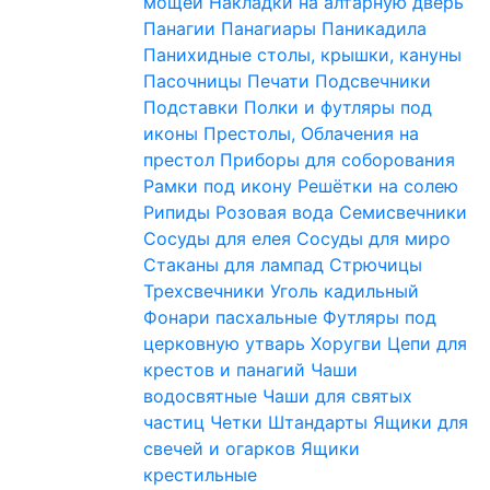
мощей
Накладки на алтарную дверь
Панагии
Панагиары
Паникадила
Панихидные столы, крышки, кануны
Пасочницы
Печати
Подсвечники
Подставки
Полки и футляры под
иконы
Престолы, Облачения на
престол
Приборы для соборования
Рамки под икону
Решётки на солею
Рипиды
Розовая вода
Семисвечники
Сосуды для елея
Сосуды для миро
Стаканы для лампад
Стрючицы
Трехсвечники
Уголь кадильный
Фонари пасхальные
Футляры под
церковную утварь
Хоругви
Цепи для
крестов и панагий
Чаши
водосвятные
Чаши для святых
частиц
Четки
Штандарты
Ящики для
свечей и огарков
Ящики
крестильные