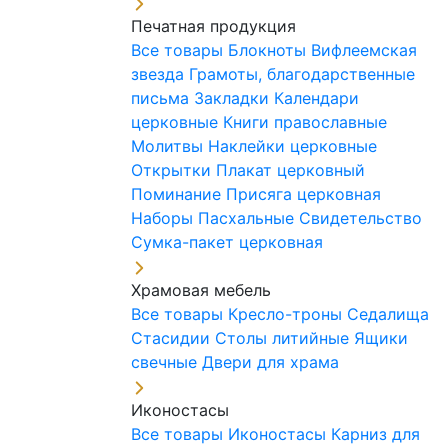
Печатная продукция
Все товары
Блокноты
Вифлеемская
звезда
Грамоты, благодарственные
письма
Закладки
Календари
церковные
Книги православные
Молитвы
Наклейки церковные
Открытки
Плакат церковный
Поминание
Присяга церковная
Наборы Пасхальные
Свидетельство
Сумка-пакет церковная
Храмовая мебель
Все товары
Кресло-троны
Седалища
Стасидии
Столы литийные
Ящики
свечные
Двери для храма
Иконостасы
Все товары
Иконостасы
Карниз для