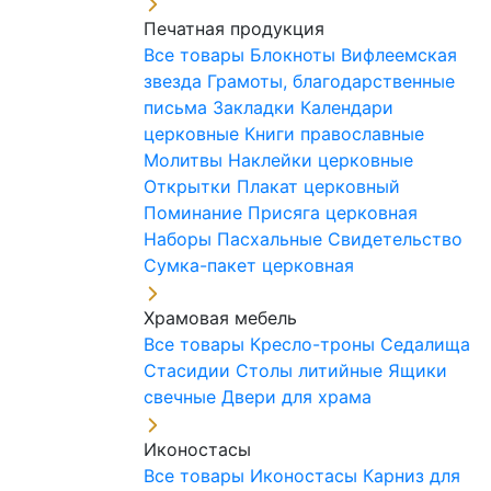
Печатная продукция
Все товары
Блокноты
Вифлеемская
звезда
Грамоты, благодарственные
письма
Закладки
Календари
церковные
Книги православные
Молитвы
Наклейки церковные
Открытки
Плакат церковный
Поминание
Присяга церковная
Наборы Пасхальные
Свидетельство
Сумка-пакет церковная
Храмовая мебель
Все товары
Кресло-троны
Седалища
Стасидии
Столы литийные
Ящики
свечные
Двери для храма
Иконостасы
Все товары
Иконостасы
Карниз для