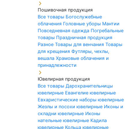
Пошивочная продукция
Все товары
Богослужебные
облачения
Головные уборы
Мантии
Повседневная одежда
Погребальные
товары
Праздничная продукция
Разное
Товары для венчания
Товары
для крещения
Футляры, чехлы,
вешала
Храмовые облачения и
принадлежности
Ювелирная продукция
Все товары
Дарохранительницы
ювелирные
Евангелие ювелирные
Евхаристические наборы ювелирные
Жезлы и посохи ювелирные
Иконы и
складни ювелирные
Иконы
нательные ювелирные
Кадила
ювелирные
Кольца ювелирные