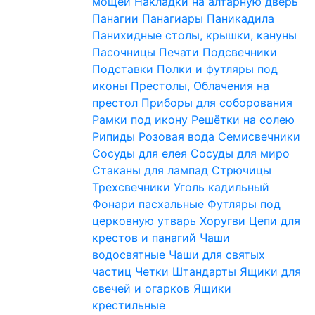
мощей
Накладки на алтарную дверь
Панагии
Панагиары
Паникадила
Панихидные столы, крышки, кануны
Пасочницы
Печати
Подсвечники
Подставки
Полки и футляры под
иконы
Престолы, Облачения на
престол
Приборы для соборования
Рамки под икону
Решётки на солею
Рипиды
Розовая вода
Семисвечники
Сосуды для елея
Сосуды для миро
Стаканы для лампад
Стрючицы
Трехсвечники
Уголь кадильный
Фонари пасхальные
Футляры под
церковную утварь
Хоругви
Цепи для
крестов и панагий
Чаши
водосвятные
Чаши для святых
частиц
Четки
Штандарты
Ящики для
свечей и огарков
Ящики
крестильные