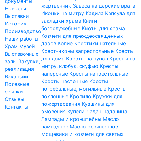
документы
жертвенник
Завеса на царские врата
Новости
Иконки на митру
Кадила
Капсула для
Выставки
закладки храма
Книги
История
богослужебные
Киоты для храма
Производство
Ковчеги для преждеосвященных
Наши работы
даров
Копие
Крестики нательные
Храм
Музей
Крест-иконы запрестольные
Кресты
Выставочные
для дома
Кресты на купол
Кресты на
залы
Закупки,
митру, клобук, скуфью
Кресты
реализация
наперсные
Кресты напрестольные
Вакансии
Кресты настенные
Кресты
Полезные
погребальные, могильные
Кресты
ссылки
поклонные
Кропило
Кружки для
Отзывы
пожертвования
Кувшины для
Контакты
омовения
Купели
Ладан
Ладаница
Лампады и кронштейны
Масло
лампадное
Масло освященное
Мощевики и ковчеги для святых