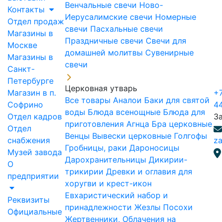
Венчальные свечи
Ново-
Контакты
Иерусалимские свечи
Номерные
Отдел продаж
свечи
Пасхальные свечи
Магазины в
Праздничные свечи
Свечи для
Москве
домашней молитвы
Сувенирные
Магазины в
свечи
Санкт-
Петербурге
Церковная утварь
Магазин в п.
+7
Все товары
Аналои
Баки для святой
Софрино
4
воды
Блюда всенощные
Блюда для
Отдел кадров
З
приготовления Агнца
Бра церковные
Отдел
Венцы
Вывески церковные
Голгофы
снабжения
za
Гробницы, раки
Дароносицы
Музей завода
Дарохранительницы
Дикирии-
О
трикирии
Древки и оглавия для
предприятии
хоругви и крест-икон
Евхаристический набор и
Реквизиты
принадлежности
Жезлы Посохи
Официальные
Жертвенники, Облачения на