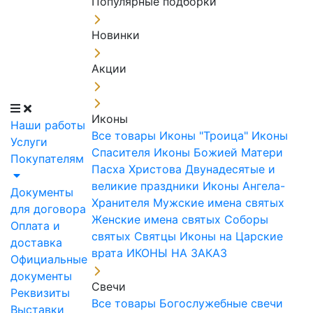
Популярные подборки
Новинки
Акции
Иконы
Наши работы
Все товары
Иконы "Троица"
Иконы
Услуги
Спасителя
Иконы Божией Матери
Покупателям
Пасха Христова
Двунадесятые и
великие праздники
Иконы Ангела-
Документы
Хранителя
Мужские имена святых
для договора
Женские имена святых
Соборы
Оплата и
святых
Святцы
Иконы на Царские
доставка
врата
ИКОНЫ НА ЗАКАЗ
Официальные
документы
Свечи
Реквизиты
Все товары
Богослужебные свечи
Выставки