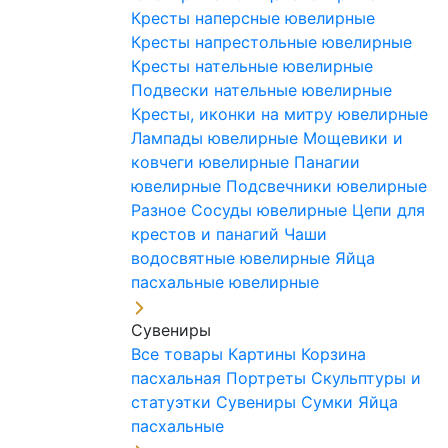
Кресты наперсные ювелирные
Кресты напрестольные ювелирные
Кресты нательные ювелирные
Подвески нательные ювелирные
Кресты, иконки на митру ювелирные
Лампады ювелирные
Мощевики и
ковчеги ювелирные
Панагии
ювелирные
Подсвечники ювелирные
Разное
Сосуды ювелирные
Цепи для
крестов и панагий
Чаши
водосвятные ювелирные
Яйца
пасхальные ювелирные
Сувениры
Все товары
Картины
Корзина
пасхальная
Портреты
Скульптуры и
статуэтки
Сувениры
Сумки
Яйца
пасхальные