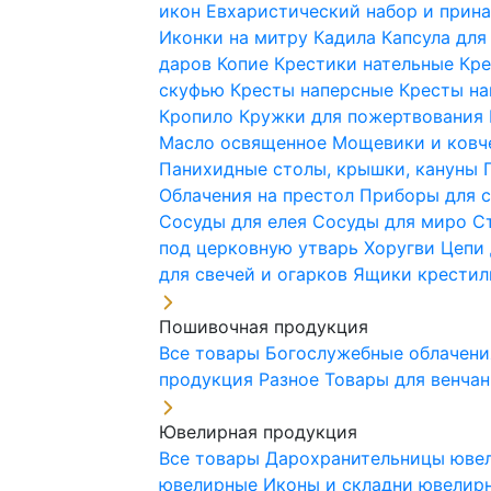
икон
Евхаристический набор и при
Иконки на митру
Кадила
Капсула для
даров
Копие
Крестики нательные
Кре
скуфью
Кресты наперсные
Кресты н
Кропило
Кружки для пожертвования
Масло освященное
Мощевики и ковч
Панихидные столы, крышки, кануны
Облачения на престол
Приборы для 
Сосуды для елея
Сосуды для миро
С
под церковную утварь
Хоругви
Цепи 
для свечей и огарков
Ящики крестил
Пошивочная продукция
Все товары
Богослужебные облачен
продукция
Разное
Товары для венча
Ювелирная продукция
Все товары
Дарохранительницы юве
ювелирные
Иконы и складни ювели