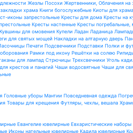
надлежности
Жезлы Посохи
Жертвенники, Облачения на
 закладки храма
Книги богослужебные
Киоты для храм
ст-иконы запрестольные
Кресты для дома
Кресты на 
апрестольные
Кресты настенные
Кресты погребальные,
Кувшины для омовения
Купели
Ладан
Ладаница
Лампад
еги для святых мощей
Накладки на алтарную дверь
Па
Пасочницы
Печати
Подсвечники
Подставки
Полки и фу
соборования
Рамки под икону
Решётки на солею
Рипи
таканы для лампад
Стрючицы
Трехсвечники
Уголь кад
для крестов и панагий
Чаши водосвятные
Чаши для св
ьные
ия
Головные уборы
Мантии
Повседневная одежда
Погре
ния
Товары для крещения
Футляры, чехлы, вешала
Храм
лирные
Евангелие ювелирные
Евхаристические набор
рные
Иконы нательные ювелирные
Кадила ювелирные
Ко