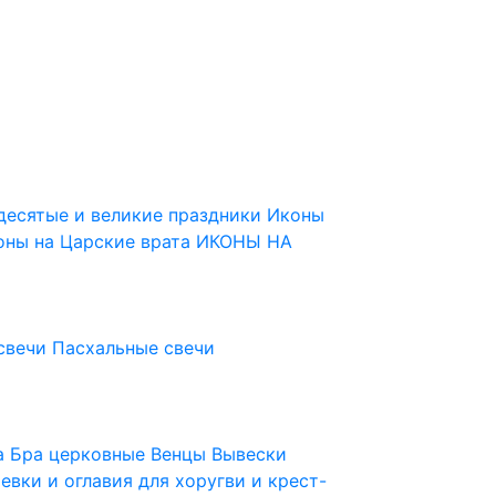
десятые и великие праздники
Иконы
оны на Царские врата
ИКОНЫ НА
свечи
Пасхальные свечи
ца
Бра церковные
Венцы
Вывески
евки и оглавия для хоругви и крест-