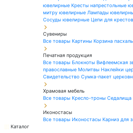
ювелирные
Кресты напрестольные 
митру ювелирные
Лампады ювелирн
Сосуды ювелирные
Цепи для кресто
Сувениры
Все товары
Картины
Корзина пасхал
Печатная продукция
Все товары
Блокноты
Вифлеемская з
православные
Молитвы
Наклейки це
Свидетельство
Сумка-пакет церковн
Храмовая мебель
Все товары
Кресло-троны
Седалищ
Иконостасы
Все товары
Иконостасы
Карниз для 
Каталог