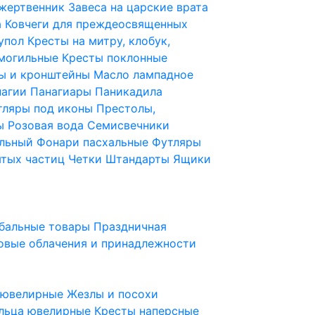
 жертвенник
Завеса на царские врата
а
Ковчеги для преждеосвященных
купол
Кресты на митру, клобук,
 могильные
Кресты поклонные
ы и кронштейны
Масло лампадное
нагии
Панагиары
Паникадила
тляры под иконы
Престолы,
ды
Розовая вода
Семисвечники
ильный
Фонари пасхальные
Футляры
ятых частиц
Четки
Штандарты
Ящики
бальные товары
Праздничная
овые облачения и принадлежности
ы ювелирные
Жезлы и посохи
льца ювелирные
Кресты наперсные