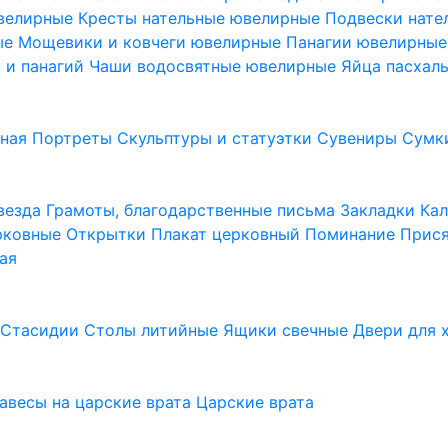
ювелирные
Кресты нательные ювелирные
Подвески нат
ые
Мощевики и ковчеги ювелирные
Панагии ювелирны
в и панагий
Чаши водосвятные ювелирные
Яйца пасхал
ьная
Портреты
Скульптуры и статуэтки
Сувениры
Сумк
везда
Грамоты, благодарственные письма
Закладки
Ка
рковные
Открытки
Плакат церковный
Поминание
Прися
ая
а
Стасидии
Столы литийные
Ящики свечные
Двери для 
завесы на царские врата
Царские врата