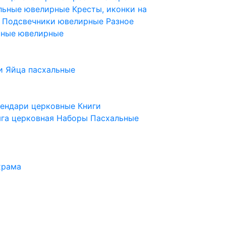
ельные ювелирные
Кресты, иконки на
е
Подсвечники ювелирные
Разное
ьные ювелирные
и
Яйца пасхальные
лендари церковные
Книги
га церковная
Наборы Пасхальные
храма