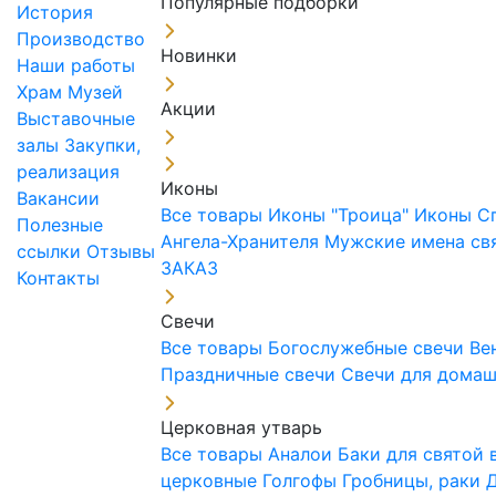
Популярные подборки
История
Производство
Новинки
Наши работы
Храм
Музей
Акции
Выставочные
залы
Закупки,
реализация
Иконы
Вакансии
Все товары
Иконы "Троица"
Иконы С
Полезные
Ангела-Хранителя
Мужские имена св
ссылки
Отзывы
ЗАКАЗ
Контакты
Свечи
Все товары
Богослужебные свечи
Ве
Праздничные свечи
Свечи для дома
Церковная утварь
Все товары
Аналои
Баки для святой
церковные
Голгофы
Гробницы, раки