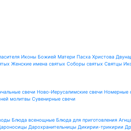
пасителя
Иконы Божией Матери
Пасха Христова
Двуна
ятых
Женские имена святых
Соборы святых
Святцы
Ик
нчальные свечи
Ново-Иерусалимские свечи
Номерные 
шней молитвы
Сувенирные свечи
 воды
Блюда всенощные
Блюда для приготовления Агн
Дароносицы
Дарохранительницы
Дикирии-трикирии
Др