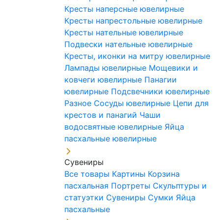
Кресты наперсные ювелирные
Кресты напрестольные ювелирные
Кресты нательные ювелирные
Подвески нательные ювелирные
Кресты, иконки на митру ювелирные
Лампады ювелирные
Мощевики и
ковчеги ювелирные
Панагии
ювелирные
Подсвечники ювелирные
Разное
Сосуды ювелирные
Цепи для
крестов и панагий
Чаши
водосвятные ювелирные
Яйца
пасхальные ювелирные
Сувениры
Все товары
Картины
Корзина
пасхальная
Портреты
Скульптуры и
статуэтки
Сувениры
Сумки
Яйца
пасхальные