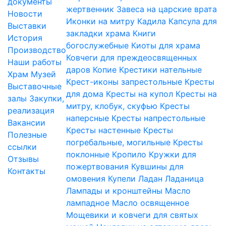
документы
жертвенник
Завеса на царские врата
Новости
Иконки на митру
Кадила
Капсула для
Выставки
закладки храма
Книги
История
богослужебные
Киоты для храма
Производство
Ковчеги для преждеосвященных
Наши работы
даров
Копие
Крестики нательные
Храм
Музей
Крест-иконы запрестольные
Кресты
Выставочные
для дома
Кресты на купол
Кресты на
залы
Закупки,
митру, клобук, скуфью
Кресты
реализация
наперсные
Кресты напрестольные
Вакансии
Кресты настенные
Кресты
Полезные
погребальные, могильные
Кресты
ссылки
поклонные
Кропило
Кружки для
Отзывы
пожертвования
Кувшины для
Контакты
омовения
Купели
Ладан
Ладаница
Лампады и кронштейны
Масло
лампадное
Масло освященное
Мощевики и ковчеги для святых