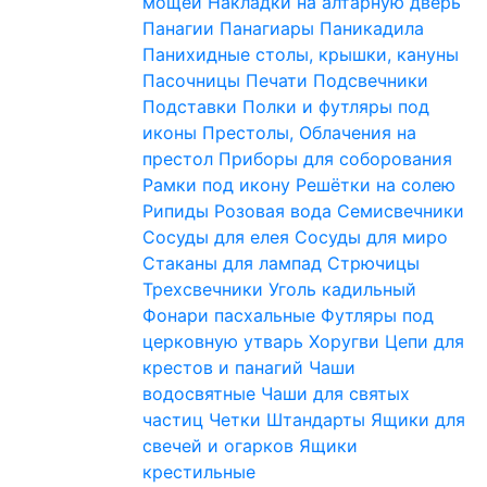
мощей
Накладки на алтарную дверь
Панагии
Панагиары
Паникадила
Панихидные столы, крышки, кануны
Пасочницы
Печати
Подсвечники
Подставки
Полки и футляры под
иконы
Престолы, Облачения на
престол
Приборы для соборования
Рамки под икону
Решётки на солею
Рипиды
Розовая вода
Семисвечники
Сосуды для елея
Сосуды для миро
Стаканы для лампад
Стрючицы
Трехсвечники
Уголь кадильный
Фонари пасхальные
Футляры под
церковную утварь
Хоругви
Цепи для
крестов и панагий
Чаши
водосвятные
Чаши для святых
частиц
Четки
Штандарты
Ящики для
свечей и огарков
Ящики
крестильные