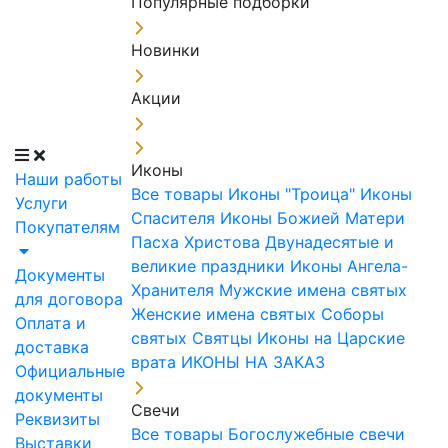
Популярные подборки
Новинки
Акции
Иконы
Наши работы
Все товары
Иконы "Троица"
Иконы
Услуги
Спасителя
Иконы Божией Матери
Покупателям
Пасха Христова
Двунадесятые и
великие праздники
Иконы Ангела-
Документы
Хранителя
Мужские имена святых
для договора
Женские имена святых
Соборы
Оплата и
святых
Святцы
Иконы на Царские
доставка
врата
ИКОНЫ НА ЗАКАЗ
Официальные
документы
Свечи
Реквизиты
Все товары
Богослужебные свечи
Выставки