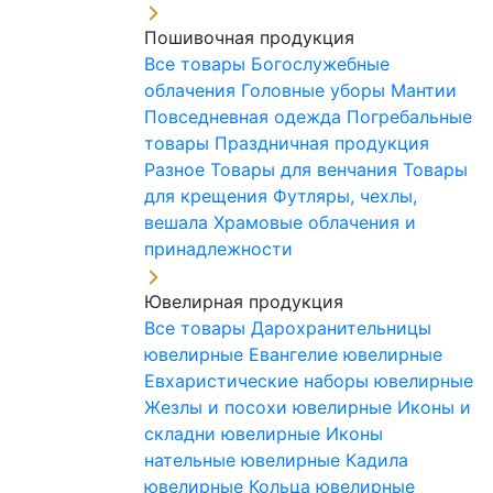
Пошивочная продукция
Все товары
Богослужебные
облачения
Головные уборы
Мантии
Повседневная одежда
Погребальные
товары
Праздничная продукция
Разное
Товары для венчания
Товары
для крещения
Футляры, чехлы,
вешала
Храмовые облачения и
принадлежности
Ювелирная продукция
Все товары
Дарохранительницы
ювелирные
Евангелие ювелирные
Евхаристические наборы ювелирные
Жезлы и посохи ювелирные
Иконы и
складни ювелирные
Иконы
нательные ювелирные
Кадила
ювелирные
Кольца ювелирные