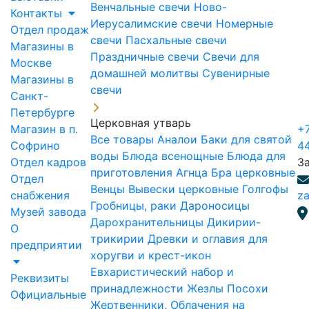
Венчальные свечи
Ново-
Контакты
Иерусалимские свечи
Номерные
Отдел продаж
свечи
Пасхальные свечи
Магазины в
Праздничные свечи
Свечи для
Москве
домашней молитвы
Сувенирные
Магазины в
свечи
Санкт-
Петербурге
Церковная утварь
Магазин в п.
+7
Все товары
Аналои
Баки для святой
Софрино
4
воды
Блюда всенощные
Блюда для
Отдел кадров
З
приготовления Агнца
Бра церковные
Отдел
Венцы
Вывески церковные
Голгофы
снабжения
za
Гробницы, раки
Дароносицы
Музей завода
Дарохранительницы
Дикирии-
О
трикирии
Древки и оглавия для
предприятии
хоругви и крест-икон
Евхаристический набор и
Реквизиты
принадлежности
Жезлы Посохи
Официальные
Жертвенники, Облачения на