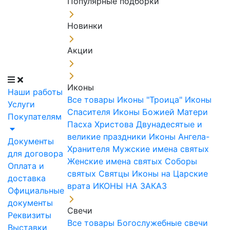
Популярные подборки
Новинки
Акции
Иконы
Наши работы
Все товары
Иконы "Троица"
Иконы
Услуги
Спасителя
Иконы Божией Матери
Покупателям
Пасха Христова
Двунадесятые и
великие праздники
Иконы Ангела-
Документы
Хранителя
Мужские имена святых
для договора
Женские имена святых
Соборы
Оплата и
святых
Святцы
Иконы на Царские
доставка
врата
ИКОНЫ НА ЗАКАЗ
Официальные
документы
Свечи
Реквизиты
Все товары
Богослужебные свечи
Выставки