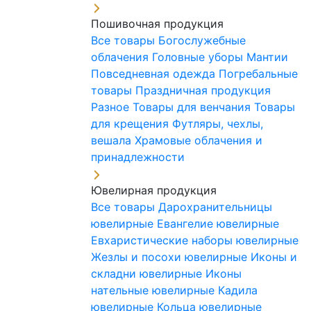
Пошивочная продукция
Все товары
Богослужебные
облачения
Головные уборы
Мантии
Повседневная одежда
Погребальные
товары
Праздничная продукция
Разное
Товары для венчания
Товары
для крещения
Футляры, чехлы,
вешала
Храмовые облачения и
принадлежности
Ювелирная продукция
Все товары
Дарохранительницы
ювелирные
Евангелие ювелирные
Евхаристические наборы ювелирные
Жезлы и посохи ювелирные
Иконы и
складни ювелирные
Иконы
нательные ювелирные
Кадила
ювелирные
Кольца ювелирные