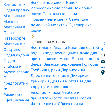
Венчальные свечи
Ново-
Контакты
Иерусалимские свечи
Номерные
Отдел продаж
свечи
Пасхальные свечи
Магазины в
Праздничные свечи
Свечи для
Москве
домашней молитвы
Сувенирные
Магазины в
свечи
Санкт-
Петербурге
Церковная утварь
Магазин в п.
+7
Все товары
Аналои
Баки для святой
Софрино
4
воды
Блюда всенощные
Блюда для
Отдел кадров
З
приготовления Агнца
Бра церковные
Отдел
Венцы
Вывески церковные
Голгофы
снабжения
za
Гробницы, раки
Дароносицы
Музей завода
Дарохранительницы
Дикирии-
О
трикирии
Древки и оглавия для
предприятии
хоругви и крест-икон
Евхаристический набор и
Реквизиты
принадлежности
Жезлы Посохи
Официальные
Жертвенники, Облачения на