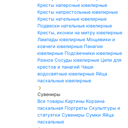
Кресты наперсные ювелирные
Кресты напрестольные ювелирные
Кресты нательные ювелирные
Подвески нательные ювелирные
Кресты, иконки на митру ювелирные
Лампады ювелирные
Мощевики и
ковчеги ювелирные
Панагии
ювелирные
Подсвечники ювелирные
Разное
Сосуды ювелирные
Цепи для
крестов и панагий
Чаши
водосвятные ювелирные
Яйца
пасхальные ювелирные
Сувениры
Все товары
Картины
Корзина
пасхальная
Портреты
Скульптуры и
статуэтки
Сувениры
Сумки
Яйца
пасхальные