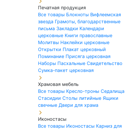
Печатная продукция
Все товары
Блокноты
Вифлеемская
звезда
Грамоты, благодарственные
письма
Закладки
Календари
церковные
Книги православные
Молитвы
Наклейки церковные
Открытки
Плакат церковный
Поминание
Присяга церковная
Наборы Пасхальные
Свидетельство
Сумка-пакет церковная
Храмовая мебель
Все товары
Кресло-троны
Седалища
Стасидии
Столы литийные
Ящики
свечные
Двери для храма
Иконостасы
Все товары
Иконостасы
Карниз для