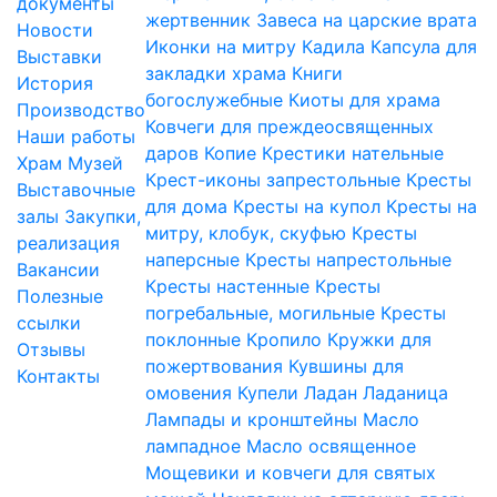
документы
жертвенник
Завеса на царские врата
Новости
Иконки на митру
Кадила
Капсула для
Выставки
закладки храма
Книги
История
богослужебные
Киоты для храма
Производство
Ковчеги для преждеосвященных
Наши работы
даров
Копие
Крестики нательные
Храм
Музей
Крест-иконы запрестольные
Кресты
Выставочные
для дома
Кресты на купол
Кресты на
залы
Закупки,
митру, клобук, скуфью
Кресты
реализация
наперсные
Кресты напрестольные
Вакансии
Кресты настенные
Кресты
Полезные
погребальные, могильные
Кресты
ссылки
поклонные
Кропило
Кружки для
Отзывы
пожертвования
Кувшины для
Контакты
омовения
Купели
Ладан
Ладаница
Лампады и кронштейны
Масло
лампадное
Масло освященное
Мощевики и ковчеги для святых