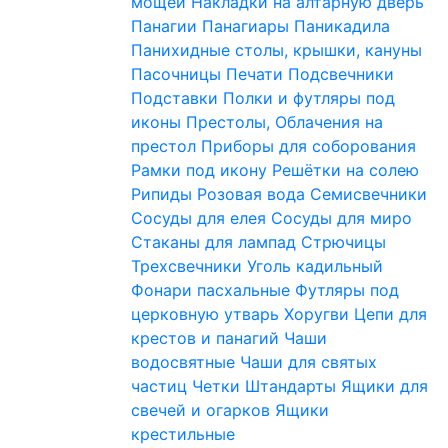
мощей
Накладки на алтарную дверь
Панагии
Панагиары
Паникадила
Панихидные столы, крышки, кануны
Пасочницы
Печати
Подсвечники
Подставки
Полки и футляры под
иконы
Престолы, Облачения на
престол
Приборы для соборования
Рамки под икону
Решётки на солею
Рипиды
Розовая вода
Семисвечники
Сосуды для елея
Сосуды для миро
Стаканы для лампад
Стрючицы
Трехсвечники
Уголь кадильный
Фонари пасхальные
Футляры под
церковную утварь
Хоругви
Цепи для
крестов и панагий
Чаши
водосвятные
Чаши для святых
частиц
Четки
Штандарты
Ящики для
свечей и огарков
Ящики
крестильные