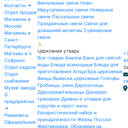
Венчальные свечи
Ново-
Контакты
Иерусалимские свечи
Номерные
Отдел продаж
свечи
Пасхальные свечи
Магазины в
Праздничные свечи
Свечи для
Москве
домашней молитвы
Сувенирные
Магазины в
свечи
Санкт-
Петербурге
Церковная утварь
Магазин в п.
+7
Все товары
Аналои
Баки для святой
Софрино
4
воды
Блюда всенощные
Блюда для
Отдел кадров
З
приготовления Агнца
Бра церковные
Отдел
Венцы
Вывески церковные
Голгофы
снабжения
za
Гробницы, раки
Дароносицы
Музей завода
Дарохранительницы
Дикирии-
О
трикирии
Древки и оглавия для
предприятии
хоругви и крест-икон
Евхаристический набор и
Реквизиты
принадлежности
Жезлы Посохи
Официальные
Жертвенники, Облачения на