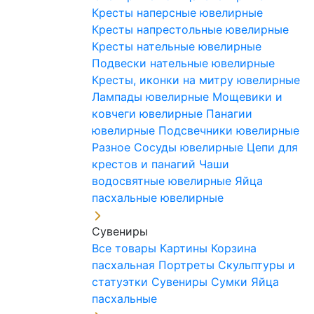
Кресты наперсные ювелирные
Кресты напрестольные ювелирные
Кресты нательные ювелирные
Подвески нательные ювелирные
Кресты, иконки на митру ювелирные
Лампады ювелирные
Мощевики и
ковчеги ювелирные
Панагии
ювелирные
Подсвечники ювелирные
Разное
Сосуды ювелирные
Цепи для
крестов и панагий
Чаши
водосвятные ювелирные
Яйца
пасхальные ювелирные
Сувениры
Все товары
Картины
Корзина
пасхальная
Портреты
Скульптуры и
статуэтки
Сувениры
Сумки
Яйца
пасхальные