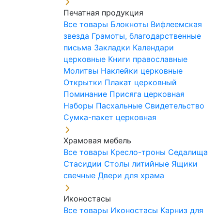
Печатная продукция
Все товары
Блокноты
Вифлеемская
звезда
Грамоты, благодарственные
письма
Закладки
Календари
церковные
Книги православные
Молитвы
Наклейки церковные
Открытки
Плакат церковный
Поминание
Присяга церковная
Наборы Пасхальные
Свидетельство
Сумка-пакет церковная
Храмовая мебель
Все товары
Кресло-троны
Седалища
Стасидии
Столы литийные
Ящики
свечные
Двери для храма
Иконостасы
Все товары
Иконостасы
Карниз для