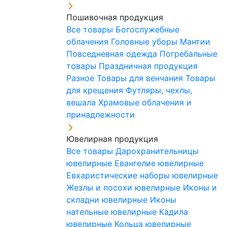
Пошивочная продукция
Все товары
Богослужебные
облачения
Головные уборы
Мантии
Повседневная одежда
Погребальные
товары
Праздничная продукция
Разное
Товары для венчания
Товары
для крещения
Футляры, чехлы,
вешала
Храмовые облачения и
принадлежности
Ювелирная продукция
Все товары
Дарохранительницы
ювелирные
Евангелие ювелирные
Евхаристические наборы ювелирные
Жезлы и посохи ювелирные
Иконы и
складни ювелирные
Иконы
нательные ювелирные
Кадила
ювелирные
Кольца ювелирные