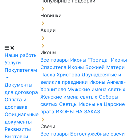
Популярные подборки
Новинки
Акции
Иконы
Наши работы
Все товары
Иконы "Троица"
Иконы
Услуги
Спасителя
Иконы Божией Матери
Покупателям
Пасха Христова
Двунадесятые и
великие праздники
Иконы Ангела-
Документы
Хранителя
Мужские имена святых
для договора
Женские имена святых
Соборы
Оплата и
святых
Святцы
Иконы на Царские
доставка
врата
ИКОНЫ НА ЗАКАЗ
Официальные
документы
Свечи
Реквизиты
Все товары
Богослужебные свечи
Выставки