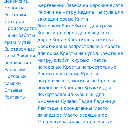
документы
жертвенник
Завеса на царские врата
Новости
Иконки на митру
Кадила
Капсула для
Выставки
закладки храма
Книги
История
богослужебные
Киоты для храма
Производство
Ковчеги для преждеосвященных
Наши работы
даров
Копие
Крестики нательные
Храм
Музей
Крест-иконы запрестольные
Кресты
Выставочные
для дома
Кресты на купол
Кресты на
залы
Закупки,
митру, клобук, скуфью
Кресты
реализация
наперсные
Кресты напрестольные
Вакансии
Кресты настенные
Кресты
Полезные
погребальные, могильные
Кресты
ссылки
поклонные
Кропило
Кружки для
Отзывы
пожертвования
Кувшины для
Контакты
омовения
Купели
Ладан
Ладаница
Лампады и кронштейны
Масло
лампадное
Масло освященное
Мощевики и ковчеги для святых