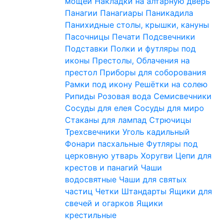
мощей
Накладки на алтарную дверь
Панагии
Панагиары
Паникадила
Панихидные столы, крышки, кануны
Пасочницы
Печати
Подсвечники
Подставки
Полки и футляры под
иконы
Престолы, Облачения на
престол
Приборы для соборования
Рамки под икону
Решётки на солею
Рипиды
Розовая вода
Семисвечники
Сосуды для елея
Сосуды для миро
Стаканы для лампад
Стрючицы
Трехсвечники
Уголь кадильный
Фонари пасхальные
Футляры под
церковную утварь
Хоругви
Цепи для
крестов и панагий
Чаши
водосвятные
Чаши для святых
частиц
Четки
Штандарты
Ящики для
свечей и огарков
Ящики
крестильные