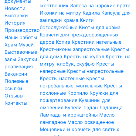
документы
жертвенник
Завеса на царские врата
Новости
Иконки на митру
Кадила
Капсула для
Выставки
закладки храма
Книги
История
богослужебные
Киоты для храма
Производство
Ковчеги для преждеосвященных
Наши работы
даров
Копие
Крестики нательные
Храм
Музей
Крест-иконы запрестольные
Кресты
Выставочные
для дома
Кресты на купол
Кресты на
залы
Закупки,
митру, клобук, скуфью
Кресты
реализация
наперсные
Кресты напрестольные
Вакансии
Кресты настенные
Кресты
Полезные
погребальные, могильные
Кресты
ссылки
поклонные
Кропило
Кружки для
Отзывы
пожертвования
Кувшины для
Контакты
омовения
Купели
Ладан
Ладаница
Лампады и кронштейны
Масло
лампадное
Масло освященное
Мощевики и ковчеги для святых