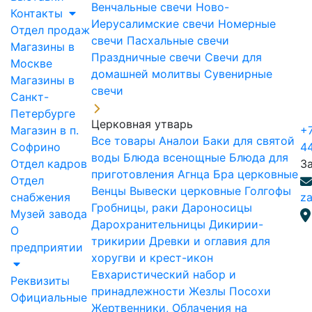
Венчальные свечи
Ново-
Контакты
Иерусалимские свечи
Номерные
Отдел продаж
свечи
Пасхальные свечи
Магазины в
Праздничные свечи
Свечи для
Москве
домашней молитвы
Сувенирные
Магазины в
свечи
Санкт-
Петербурге
Церковная утварь
Магазин в п.
+7
Все товары
Аналои
Баки для святой
Софрино
4
воды
Блюда всенощные
Блюда для
Отдел кадров
З
приготовления Агнца
Бра церковные
Отдел
Венцы
Вывески церковные
Голгофы
снабжения
za
Гробницы, раки
Дароносицы
Музей завода
Дарохранительницы
Дикирии-
О
трикирии
Древки и оглавия для
предприятии
хоругви и крест-икон
Евхаристический набор и
Реквизиты
принадлежности
Жезлы Посохи
Официальные
Жертвенники, Облачения на