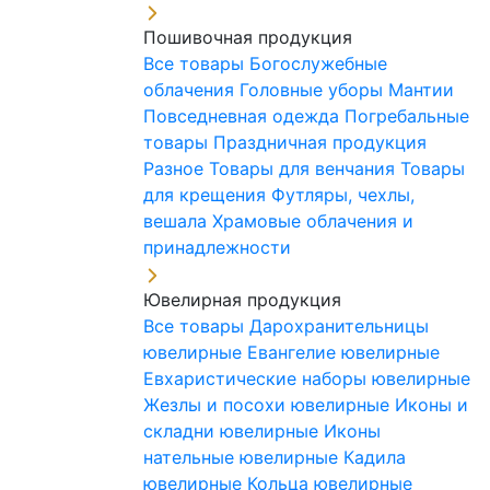
Пошивочная продукция
Все товары
Богослужебные
облачения
Головные уборы
Мантии
Повседневная одежда
Погребальные
товары
Праздничная продукция
Разное
Товары для венчания
Товары
для крещения
Футляры, чехлы,
вешала
Храмовые облачения и
принадлежности
Ювелирная продукция
Все товары
Дарохранительницы
ювелирные
Евангелие ювелирные
Евхаристические наборы ювелирные
Жезлы и посохи ювелирные
Иконы и
складни ювелирные
Иконы
нательные ювелирные
Кадила
ювелирные
Кольца ювелирные