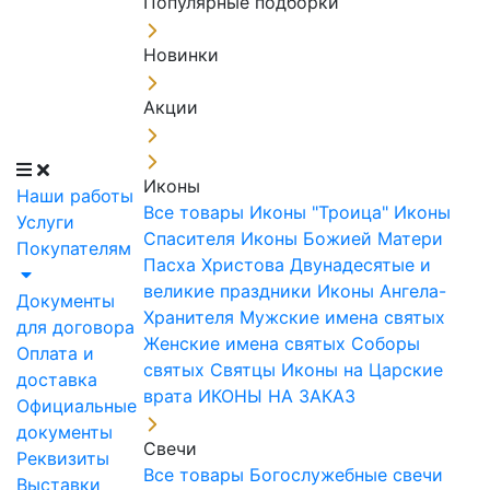
Популярные подборки
Новинки
Акции
Иконы
Наши работы
Все товары
Иконы "Троица"
Иконы
Услуги
Спасителя
Иконы Божией Матери
Покупателям
Пасха Христова
Двунадесятые и
великие праздники
Иконы Ангела-
Документы
Хранителя
Мужские имена святых
для договора
Женские имена святых
Соборы
Оплата и
святых
Святцы
Иконы на Царские
доставка
врата
ИКОНЫ НА ЗАКАЗ
Официальные
документы
Свечи
Реквизиты
Все товары
Богослужебные свечи
Выставки