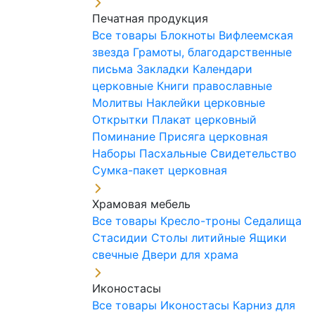
Печатная продукция
Все товары
Блокноты
Вифлеемская
звезда
Грамоты, благодарственные
письма
Закладки
Календари
церковные
Книги православные
Молитвы
Наклейки церковные
Открытки
Плакат церковный
Поминание
Присяга церковная
Наборы Пасхальные
Свидетельство
Сумка-пакет церковная
Храмовая мебель
Все товары
Кресло-троны
Седалища
Стасидии
Столы литийные
Ящики
свечные
Двери для храма
Иконостасы
Все товары
Иконостасы
Карниз для