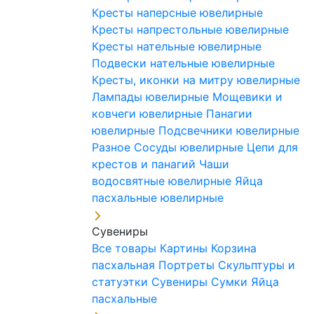
Кресты наперсные ювелирные
Кресты напрестольные ювелирные
Кресты нательные ювелирные
Подвески нательные ювелирные
Кресты, иконки на митру ювелирные
Лампады ювелирные
Мощевики и
ковчеги ювелирные
Панагии
ювелирные
Подсвечники ювелирные
Разное
Сосуды ювелирные
Цепи для
крестов и панагий
Чаши
водосвятные ювелирные
Яйца
пасхальные ювелирные
Сувениры
Все товары
Картины
Корзина
пасхальная
Портреты
Скульптуры и
статуэтки
Сувениры
Сумки
Яйца
пасхальные