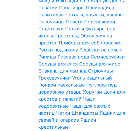
мощей
Накладки на алтарную дверь
Панагии
Панагиары
Паникадила
Панихидные столы, крышки, кануны
Пасочницы
Печати
Подсвечники
Подставки
Полки и футляры под
иконы
Престолы, Облачения на
престол
Приборы для соборования
Рамки под икону
Решётки на солею
Рипиды
Розовая вода
Семисвечники
Сосуды для елея
Сосуды для миро
Стаканы для лампад
Стрючицы
Трехсвечники
Уголь кадильный
Фонари пасхальные
Футляры под
церковную утварь
Хоругви
Цепи для
крестов и панагий
Чаши
водосвятные
Чаши для святых
частиц
Четки
Штандарты
Ящики для
свечей и огарков
Ящики
крестильные