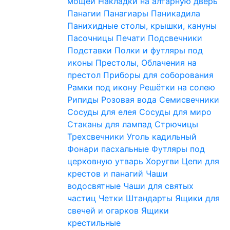
мощей
Накладки на алтарную дверь
Панагии
Панагиары
Паникадила
Панихидные столы, крышки, кануны
Пасочницы
Печати
Подсвечники
Подставки
Полки и футляры под
иконы
Престолы, Облачения на
престол
Приборы для соборования
Рамки под икону
Решётки на солею
Рипиды
Розовая вода
Семисвечники
Сосуды для елея
Сосуды для миро
Стаканы для лампад
Стрючицы
Трехсвечники
Уголь кадильный
Фонари пасхальные
Футляры под
церковную утварь
Хоругви
Цепи для
крестов и панагий
Чаши
водосвятные
Чаши для святых
частиц
Четки
Штандарты
Ящики для
свечей и огарков
Ящики
крестильные