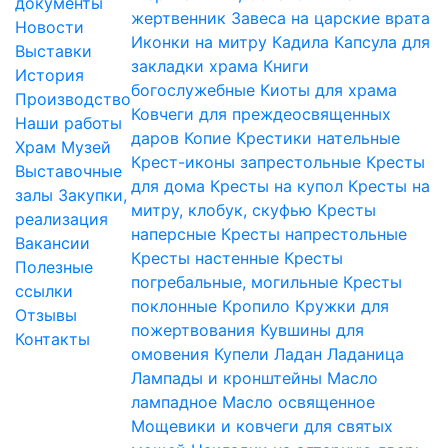
документы
жертвенник
Завеса на царские врата
Новости
Иконки на митру
Кадила
Капсула для
Выставки
закладки храма
Книги
История
богослужебные
Киоты для храма
Производство
Ковчеги для преждеосвященных
Наши работы
даров
Копие
Крестики нательные
Храм
Музей
Крест-иконы запрестольные
Кресты
Выставочные
для дома
Кресты на купол
Кресты на
залы
Закупки,
митру, клобук, скуфью
Кресты
реализация
наперсные
Кресты напрестольные
Вакансии
Кресты настенные
Кресты
Полезные
погребальные, могильные
Кресты
ссылки
поклонные
Кропило
Кружки для
Отзывы
пожертвования
Кувшины для
Контакты
омовения
Купели
Ладан
Ладаница
Лампады и кронштейны
Масло
лампадное
Масло освященное
Мощевики и ковчеги для святых