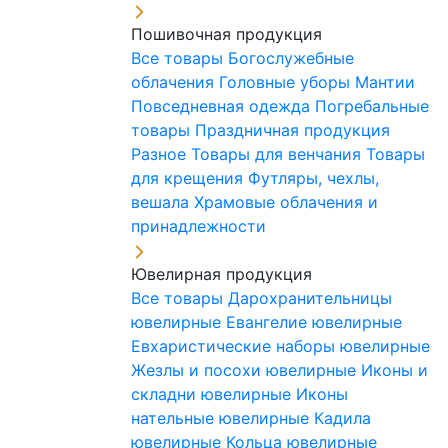
Пошивочная продукция
Все товары
Богослужебные
облачения
Головные уборы
Мантии
Повседневная одежда
Погребальные
товары
Праздничная продукция
Разное
Товары для венчания
Товары
для крещения
Футляры, чехлы,
вешала
Храмовые облачения и
принадлежности
Ювелирная продукция
Все товары
Дарохранительницы
ювелирные
Евангелие ювелирные
Евхаристические наборы ювелирные
Жезлы и посохи ювелирные
Иконы и
складни ювелирные
Иконы
нательные ювелирные
Кадила
ювелирные
Кольца ювелирные