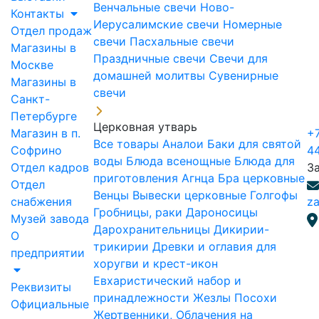
Венчальные свечи
Ново-
Контакты
Иерусалимские свечи
Номерные
Отдел продаж
свечи
Пасхальные свечи
Магазины в
Праздничные свечи
Свечи для
Москве
домашней молитвы
Сувенирные
Магазины в
свечи
Санкт-
Петербурге
Церковная утварь
Магазин в п.
+7
Все товары
Аналои
Баки для святой
Софрино
4
воды
Блюда всенощные
Блюда для
Отдел кадров
З
приготовления Агнца
Бра церковные
Отдел
Венцы
Вывески церковные
Голгофы
снабжения
za
Гробницы, раки
Дароносицы
Музей завода
Дарохранительницы
Дикирии-
О
трикирии
Древки и оглавия для
предприятии
хоругви и крест-икон
Евхаристический набор и
Реквизиты
принадлежности
Жезлы Посохи
Официальные
Жертвенники, Облачения на