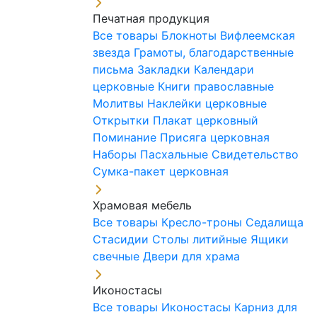
Печатная продукция
Все товары
Блокноты
Вифлеемская
звезда
Грамоты, благодарственные
письма
Закладки
Календари
церковные
Книги православные
Молитвы
Наклейки церковные
Открытки
Плакат церковный
Поминание
Присяга церковная
Наборы Пасхальные
Свидетельство
Сумка-пакет церковная
Храмовая мебель
Все товары
Кресло-троны
Седалища
Стасидии
Столы литийные
Ящики
свечные
Двери для храма
Иконостасы
Все товары
Иконостасы
Карниз для