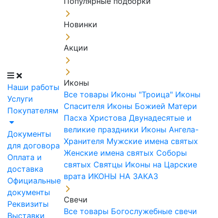
Популярные подборки
Новинки
Акции
Иконы
Наши работы
Все товары
Иконы "Троица"
Иконы
Услуги
Спасителя
Иконы Божией Матери
Покупателям
Пасха Христова
Двунадесятые и
великие праздники
Иконы Ангела-
Документы
Хранителя
Мужские имена святых
для договора
Женские имена святых
Соборы
Оплата и
святых
Святцы
Иконы на Царские
доставка
врата
ИКОНЫ НА ЗАКАЗ
Официальные
документы
Свечи
Реквизиты
Все товары
Богослужебные свечи
Выставки