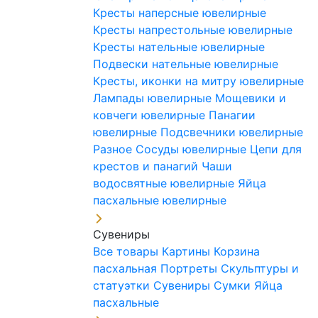
Кресты наперсные ювелирные
Кресты напрестольные ювелирные
Кресты нательные ювелирные
Подвески нательные ювелирные
Кресты, иконки на митру ювелирные
Лампады ювелирные
Мощевики и
ковчеги ювелирные
Панагии
ювелирные
Подсвечники ювелирные
Разное
Сосуды ювелирные
Цепи для
крестов и панагий
Чаши
водосвятные ювелирные
Яйца
пасхальные ювелирные
Сувениры
Все товары
Картины
Корзина
пасхальная
Портреты
Скульптуры и
статуэтки
Сувениры
Сумки
Яйца
пасхальные