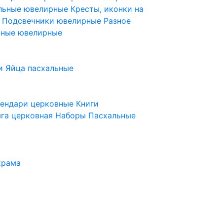
ельные ювелирные
Кресты, иконки на
е
Подсвечники ювелирные
Разное
ьные ювелирные
и
Яйца пасхальные
лендари церковные
Книги
га церковная
Наборы Пасхальные
храма