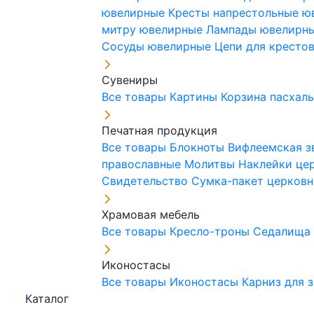
ювелирные
Кресты напрестольные 
митру ювелирные
Лампады ювелирн
Сосуды ювелирные
Цепи для кресто
Сувениры
Все товары
Картины
Корзина пасхал
Печатная продукция
Все товары
Блокноты
Вифлеемская з
православные
Молитвы
Наклейки це
Свидетельство
Сумка-пакет церковн
Храмовая мебель
Все товары
Кресло-троны
Седалищ
Иконостасы
Все товары
Иконостасы
Карниз для 
Каталог