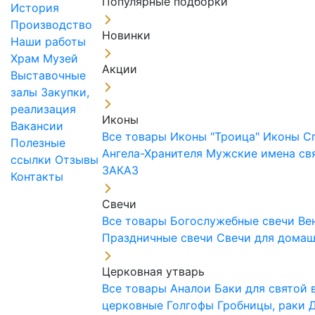
Популярные подборки
История
Производство
Новинки
Наши работы
Храм
Музей
Акции
Выставочные
залы
Закупки,
реализация
Иконы
Вакансии
Все товары
Иконы "Троица"
Иконы С
Полезные
Ангела-Хранителя
Мужские имена св
ссылки
Отзывы
ЗАКАЗ
Контакты
Свечи
Все товары
Богослужебные свечи
Ве
Праздничные свечи
Свечи для дома
Церковная утварь
Все товары
Аналои
Баки для святой
церковные
Голгофы
Гробницы, раки