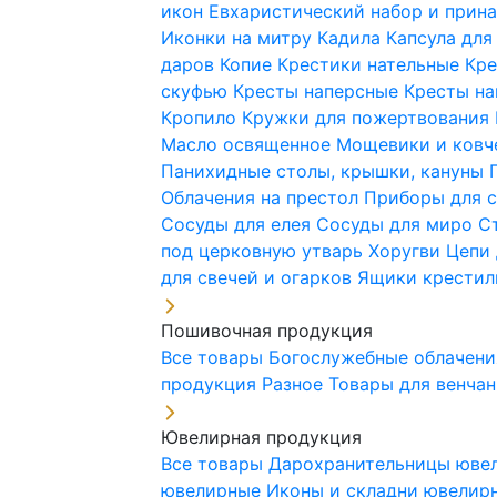
икон
Евхаристический набор и при
Иконки на митру
Кадила
Капсула для
даров
Копие
Крестики нательные
Кре
скуфью
Кресты наперсные
Кресты н
Кропило
Кружки для пожертвования
Масло освященное
Мощевики и ковч
Панихидные столы, крышки, кануны
Облачения на престол
Приборы для 
Сосуды для елея
Сосуды для миро
С
под церковную утварь
Хоругви
Цепи 
для свечей и огарков
Ящики крестил
Пошивочная продукция
Все товары
Богослужебные облачен
продукция
Разное
Товары для венча
Ювелирная продукция
Все товары
Дарохранительницы юве
ювелирные
Иконы и складни ювели