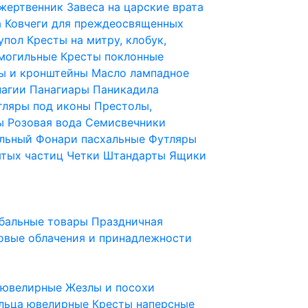
 жертвенник
Завеса на царские врата
а
Ковчеги для преждеосвященных
купол
Кресты на митру, клобук,
 могильные
Кресты поклонные
ы и кронштейны
Масло лампадное
нагии
Панагиары
Паникадила
тляры под иконы
Престолы,
ды
Розовая вода
Семисвечники
ильный
Фонари пасхальные
Футляры
ятых частиц
Четки
Штандарты
Ящики
бальные товары
Праздничная
овые облачения и принадлежности
ы ювелирные
Жезлы и посохи
льца ювелирные
Кресты наперсные