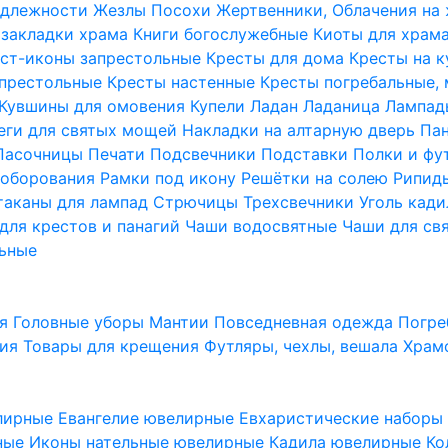
надлежности
Жезлы Посохи
Жертвенники, Облачения на
 закладки храма
Книги богослужебные
Киоты для храм
ст-иконы запрестольные
Кресты для дома
Кресты на 
апрестольные
Кресты настенные
Кресты погребальные,
Кувшины для омовения
Купели
Ладан
Ладаница
Лампад
еги для святых мощей
Накладки на алтарную дверь
Па
Пасочницы
Печати
Подсвечники
Подставки
Полки и фу
соборования
Рамки под икону
Решётки на солею
Рипи
таканы для лампад
Стрючицы
Трехсвечники
Уголь кад
для крестов и панагий
Чаши водосвятные
Чаши для св
ьные
ия
Головные уборы
Мантии
Повседневная одежда
Погре
ния
Товары для крещения
Футляры, чехлы, вешала
Храм
лирные
Евангелие ювелирные
Евхаристические набор
рные
Иконы нательные ювелирные
Кадила ювелирные
Ко