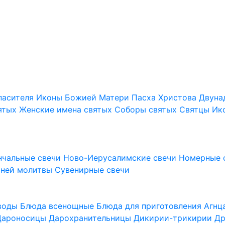
пасителя
Иконы Божией Матери
Пасха Христова
Двуна
ятых
Женские имена святых
Соборы святых
Святцы
Ик
нчальные свечи
Ново-Иерусалимские свечи
Номерные 
шней молитвы
Сувенирные свечи
 воды
Блюда всенощные
Блюда для приготовления Агн
Дароносицы
Дарохранительницы
Дикирии-трикирии
Др