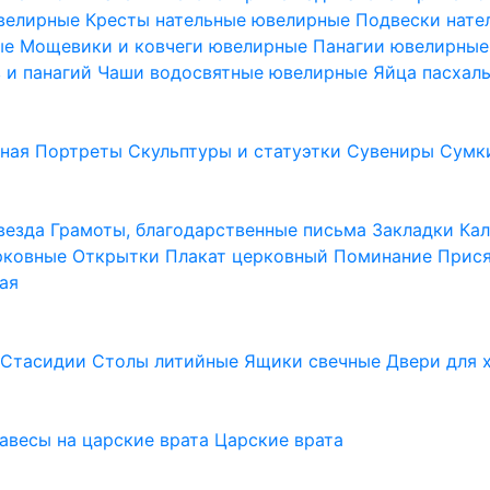
ювелирные
Кресты нательные ювелирные
Подвески нат
ые
Мощевики и ковчеги ювелирные
Панагии ювелирны
в и панагий
Чаши водосвятные ювелирные
Яйца пасхал
ьная
Портреты
Скульптуры и статуэтки
Сувениры
Сумк
везда
Грамоты, благодарственные письма
Закладки
Ка
рковные
Открытки
Плакат церковный
Поминание
Прися
ая
а
Стасидии
Столы литийные
Ящики свечные
Двери для 
завесы на царские врата
Царские врата