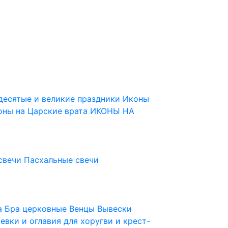
десятые и великие праздники
Иконы
оны на Царские врата
ИКОНЫ НА
свечи
Пасхальные свечи
ца
Бра церковные
Венцы
Вывески
евки и оглавия для хоругви и крест-