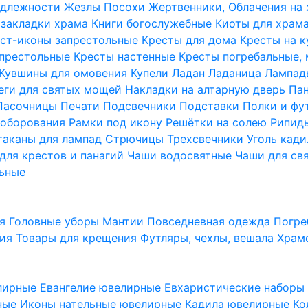
надлежности
Жезлы Посохи
Жертвенники, Облачения на
 закладки храма
Книги богослужебные
Киоты для храм
ст-иконы запрестольные
Кресты для дома
Кресты на 
апрестольные
Кресты настенные
Кресты погребальные,
Кувшины для омовения
Купели
Ладан
Ладаница
Лампад
еги для святых мощей
Накладки на алтарную дверь
Па
Пасочницы
Печати
Подсвечники
Подставки
Полки и фу
соборования
Рамки под икону
Решётки на солею
Рипи
таканы для лампад
Стрючицы
Трехсвечники
Уголь кад
для крестов и панагий
Чаши водосвятные
Чаши для св
ьные
ия
Головные уборы
Мантии
Повседневная одежда
Погре
ния
Товары для крещения
Футляры, чехлы, вешала
Храм
лирные
Евангелие ювелирные
Евхаристические набор
рные
Иконы нательные ювелирные
Кадила ювелирные
Ко