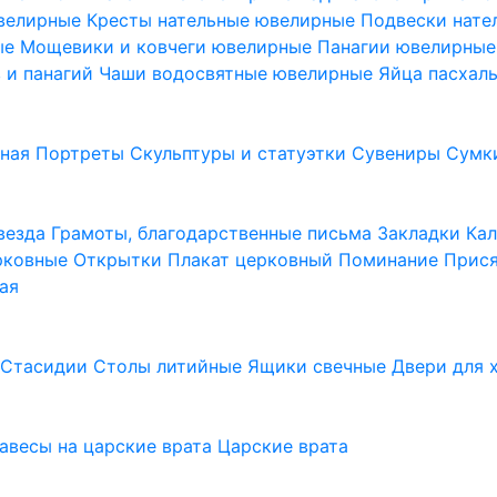
ювелирные
Кресты нательные ювелирные
Подвески нат
ые
Мощевики и ковчеги ювелирные
Панагии ювелирны
в и панагий
Чаши водосвятные ювелирные
Яйца пасхал
ьная
Портреты
Скульптуры и статуэтки
Сувениры
Сумк
везда
Грамоты, благодарственные письма
Закладки
Ка
рковные
Открытки
Плакат церковный
Поминание
Прися
ая
а
Стасидии
Столы литийные
Ящики свечные
Двери для 
завесы на царские врата
Царские врата