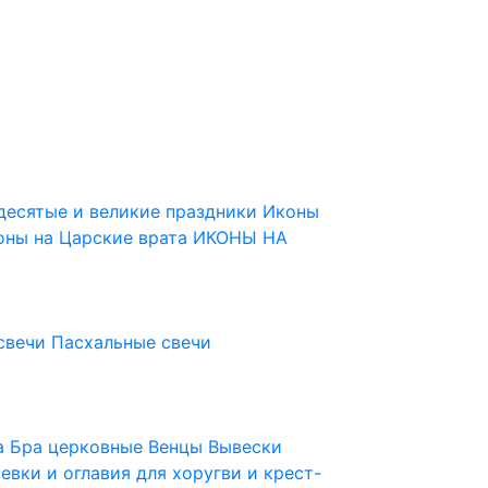
десятые и великие праздники
Иконы
оны на Царские врата
ИКОНЫ НА
свечи
Пасхальные свечи
ца
Бра церковные
Венцы
Вывески
евки и оглавия для хоругви и крест-