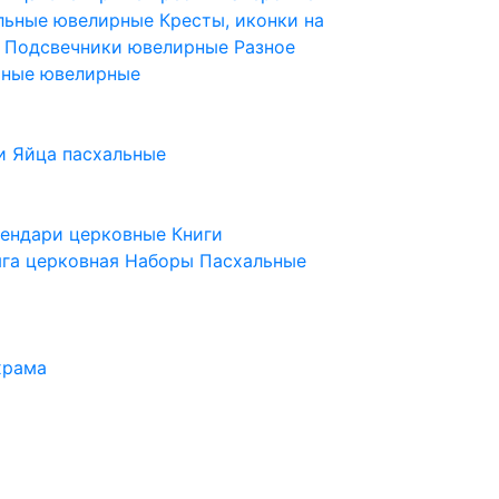
ельные ювелирные
Кресты, иконки на
е
Подсвечники ювелирные
Разное
ьные ювелирные
и
Яйца пасхальные
лендари церковные
Книги
га церковная
Наборы Пасхальные
храма