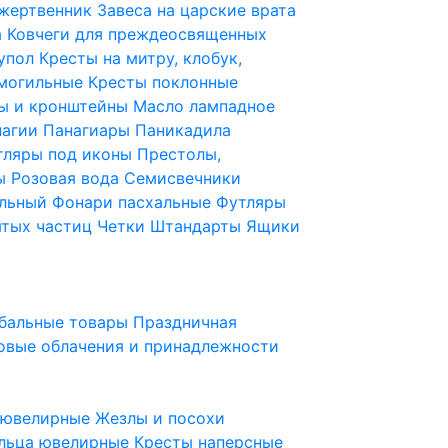
 жертвенник
Завеса на царские врата
а
Ковчеги для преждеосвященных
купол
Кресты на митру, клобук,
 могильные
Кресты поклонные
ы и кронштейны
Масло лампадное
нагии
Панагиары
Паникадила
тляры под иконы
Престолы,
ды
Розовая вода
Семисвечники
ильный
Фонари пасхальные
Футляры
ятых частиц
Четки
Штандарты
Ящики
бальные товары
Праздничная
овые облачения и принадлежности
ы ювелирные
Жезлы и посохи
льца ювелирные
Кресты наперсные