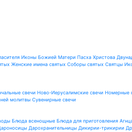
пасителя
Иконы Божией Матери
Пасха Христова
Двуна
ятых
Женские имена святых
Соборы святых
Святцы
Ик
нчальные свечи
Ново-Иерусалимские свечи
Номерные 
шней молитвы
Сувенирные свечи
 воды
Блюда всенощные
Блюда для приготовления Агн
Дароносицы
Дарохранительницы
Дикирии-трикирии
Др