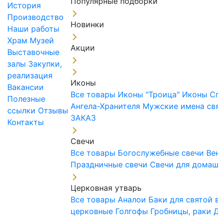
Популярные подборки
История
Производство
Новинки
Наши работы
Храм
Музей
Акции
Выставочные
залы
Закупки,
реализация
Иконы
Вакансии
Все товары
Иконы "Троица"
Иконы С
Полезные
Ангела-Хранителя
Мужские имена св
ссылки
Отзывы
ЗАКАЗ
Контакты
Свечи
Все товары
Богослужебные свечи
Ве
Праздничные свечи
Свечи для дома
Церковная утварь
Все товары
Аналои
Баки для святой
церковные
Голгофы
Гробницы, раки