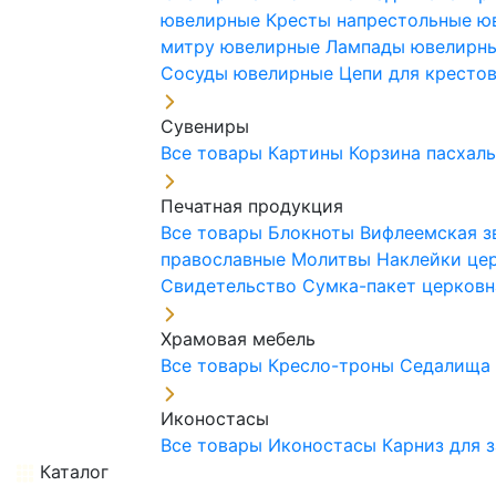
ювелирные
Кресты напрестольные 
митру ювелирные
Лампады ювелирн
Сосуды ювелирные
Цепи для кресто
Сувениры
Все товары
Картины
Корзина пасхал
Печатная продукция
Все товары
Блокноты
Вифлеемская з
православные
Молитвы
Наклейки це
Свидетельство
Сумка-пакет церковн
Храмовая мебель
Все товары
Кресло-троны
Седалищ
Иконостасы
Все товары
Иконостасы
Карниз для 
Каталог