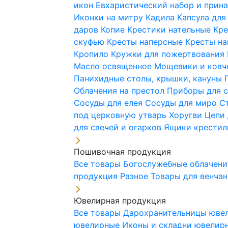
икон
Евхаристический набор и при
Иконки на митру
Кадила
Капсула для
даров
Копие
Крестики нательные
Кре
скуфью
Кресты наперсные
Кресты н
Кропило
Кружки для пожертвования
Масло освященное
Мощевики и ковч
Панихидные столы, крышки, кануны
Облачения на престол
Приборы для 
Сосуды для елея
Сосуды для миро
С
под церковную утварь
Хоругви
Цепи 
для свечей и огарков
Ящики крестил
Пошивочная продукция
Все товары
Богослужебные облачен
продукция
Разное
Товары для венча
Ювелирная продукция
Все товары
Дарохранительницы юве
ювелирные
Иконы и складни ювели