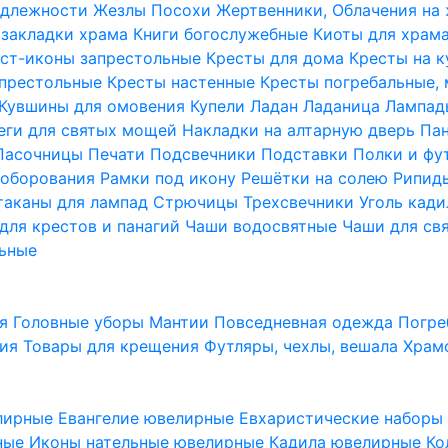
надлежности
Жезлы Посохи
Жертвенники, Облачения на
 закладки храма
Книги богослужебные
Киоты для храм
ст-иконы запрестольные
Кресты для дома
Кресты на 
апрестольные
Кресты настенные
Кресты погребальные,
Кувшины для омовения
Купели
Ладан
Ладаница
Лампад
еги для святых мощей
Накладки на алтарную дверь
Па
Пасочницы
Печати
Подсвечники
Подставки
Полки и фу
соборования
Рамки под икону
Решётки на солею
Рипи
таканы для лампад
Стрючицы
Трехсвечники
Уголь кад
для крестов и панагий
Чаши водосвятные
Чаши для св
ьные
ия
Головные уборы
Мантии
Повседневная одежда
Погре
ния
Товары для крещения
Футляры, чехлы, вешала
Храм
лирные
Евангелие ювелирные
Евхаристические набор
рные
Иконы нательные ювелирные
Кадила ювелирные
Ко