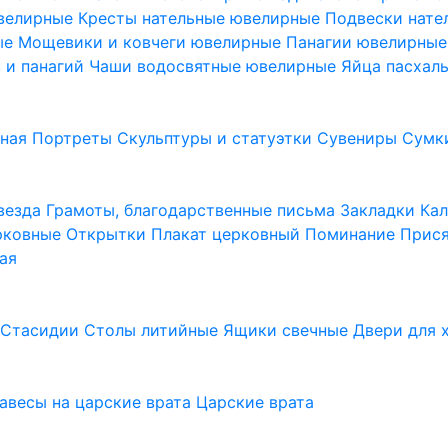
ювелирные
Кресты нательные ювелирные
Подвески нат
ые
Мощевики и ковчеги ювелирные
Панагии ювелирны
в и панагий
Чаши водосвятные ювелирные
Яйца пасхал
ьная
Портреты
Скульптуры и статуэтки
Сувениры
Сумк
везда
Грамоты, благодарственные письма
Закладки
Ка
рковные
Открытки
Плакат церковный
Поминание
Прися
ая
а
Стасидии
Столы литийные
Ящики свечные
Двери для 
завесы на царские врата
Царские врата