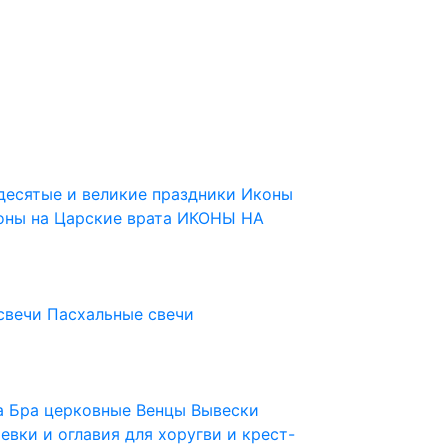
десятые и великие праздники
Иконы
оны на Царские врата
ИКОНЫ НА
свечи
Пасхальные свечи
ца
Бра церковные
Венцы
Вывески
евки и оглавия для хоругви и крест-