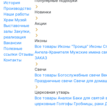
Популярные подборки
История
Производство
Новинки
Наши работы
Храм
Музей
Акции
Выставочные
залы
Закупки,
реализация
Иконы
Вакансии
Все товары
Иконы "Троица"
Иконы С
Полезные
Ангела-Хранителя
Мужские имена св
ссылки
Отзывы
ЗАКАЗ
Контакты
Свечи
Все товары
Богослужебные свечи
Ве
Праздничные свечи
Свечи для дома
Церковная утварь
Все товары
Аналои
Баки для святой
церковные
Голгофы
Гробницы, раки