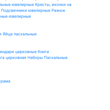
ельные ювелирные
Кресты, иконки на
е
Подсвечники ювелирные
Разное
ьные ювелирные
и
Яйца пасхальные
лендари церковные
Книги
га церковная
Наборы Пасхальные
храма