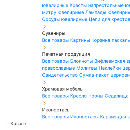
ювелирные
Кресты напрестольные 
митру ювелирные
Лампады ювелирн
Сосуды ювелирные
Цепи для кресто
Сувениры
Все товары
Картины
Корзина пасхал
Печатная продукция
Все товары
Блокноты
Вифлеемская з
православные
Молитвы
Наклейки це
Свидетельство
Сумка-пакет церковн
Храмовая мебель
Все товары
Кресло-троны
Седалищ
Иконостасы
Все товары
Иконостасы
Карниз для 
Каталог