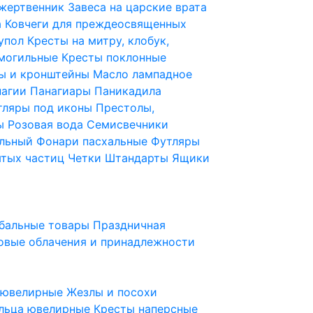
 жертвенник
Завеса на царские врата
а
Ковчеги для преждеосвященных
купол
Кресты на митру, клобук,
 могильные
Кресты поклонные
ы и кронштейны
Масло лампадное
нагии
Панагиары
Паникадила
тляры под иконы
Престолы,
ды
Розовая вода
Семисвечники
ильный
Фонари пасхальные
Футляры
ятых частиц
Четки
Штандарты
Ящики
бальные товары
Праздничная
овые облачения и принадлежности
ы ювелирные
Жезлы и посохи
льца ювелирные
Кресты наперсные