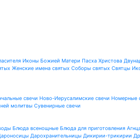
пасителя
Иконы Божией Матери
Пасха Христова
Двуна
ятых
Женские имена святых
Соборы святых
Святцы
Ик
нчальные свечи
Ново-Иерусалимские свечи
Номерные 
шней молитвы
Сувенирные свечи
 воды
Блюда всенощные
Блюда для приготовления Агн
Дароносицы
Дарохранительницы
Дикирии-трикирии
Др