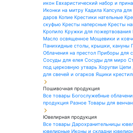
икон
Евхаристический набор и при
Иконки на митру
Кадила
Капсула для
даров
Копие
Крестики нательные
Кре
скуфью
Кресты наперсные
Кресты н
Кропило
Кружки для пожертвования
Масло освященное
Мощевики и ковч
Панихидные столы, крышки, кануны
Облачения на престол
Приборы для 
Сосуды для елея
Сосуды для миро
С
под церковную утварь
Хоругви
Цепи 
для свечей и огарков
Ящики крестил
Пошивочная продукция
Все товары
Богослужебные облачен
продукция
Разное
Товары для венча
Ювелирная продукция
Все товары
Дарохранительницы юве
ювелирные
Иконы и складни ювели