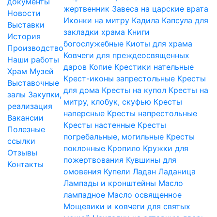
документы
жертвенник
Завеса на царские врата
Новости
Иконки на митру
Кадила
Капсула для
Выставки
закладки храма
Книги
История
богослужебные
Киоты для храма
Производство
Ковчеги для преждеосвященных
Наши работы
даров
Копие
Крестики нательные
Храм
Музей
Крест-иконы запрестольные
Кресты
Выставочные
для дома
Кресты на купол
Кресты на
залы
Закупки,
митру, клобук, скуфью
Кресты
реализация
наперсные
Кресты напрестольные
Вакансии
Кресты настенные
Кресты
Полезные
погребальные, могильные
Кресты
ссылки
поклонные
Кропило
Кружки для
Отзывы
пожертвования
Кувшины для
Контакты
омовения
Купели
Ладан
Ладаница
Лампады и кронштейны
Масло
лампадное
Масло освященное
Мощевики и ковчеги для святых