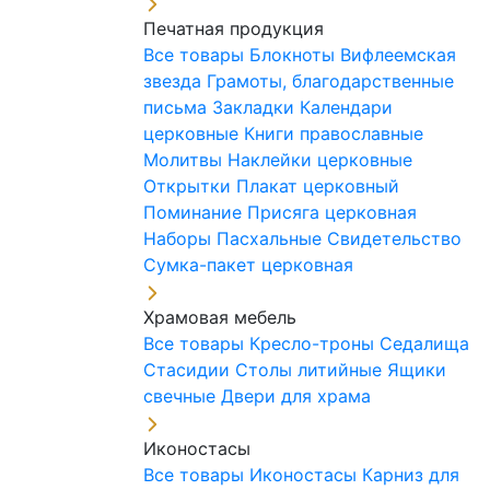
Печатная продукция
Все товары
Блокноты
Вифлеемская
звезда
Грамоты, благодарственные
письма
Закладки
Календари
церковные
Книги православные
Молитвы
Наклейки церковные
Открытки
Плакат церковный
Поминание
Присяга церковная
Наборы Пасхальные
Свидетельство
Сумка-пакет церковная
Храмовая мебель
Все товары
Кресло-троны
Седалища
Стасидии
Столы литийные
Ящики
свечные
Двери для храма
Иконостасы
Все товары
Иконостасы
Карниз для