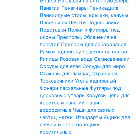
мощей
Накладки на алтарную дверь
Панагии
Панагиары
Паникадила
Панихидные столы, крышки, кануны
Пасочницы
Печати
Подсвечники
Подставки
Полки и футляры под
иконы
Престолы, Облачения на
престол
Приборы для соборования
Рамки под икону
Решётки на солею
Рипиды
Розовая вода
Семисвечники
Сосуды для елея
Сосуды для миро
Стаканы для лампад
Стрючицы
Трехсвечники
Уголь кадильный
Фонари пасхальные
Футляры под
церковную утварь
Хоругви
Цепи для
крестов и панагий
Чаши
водосвятные
Чаши для святых
частиц
Четки
Штандарты
Ящики для
свечей и огарков
Ящики
крестильные