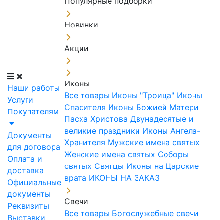
Популярные подборки
Новинки
Акции
Иконы
Наши работы
Все товары
Иконы "Троица"
Иконы
Услуги
Спасителя
Иконы Божией Матери
Покупателям
Пасха Христова
Двунадесятые и
великие праздники
Иконы Ангела-
Документы
Хранителя
Мужские имена святых
для договора
Женские имена святых
Соборы
Оплата и
святых
Святцы
Иконы на Царские
доставка
врата
ИКОНЫ НА ЗАКАЗ
Официальные
документы
Свечи
Реквизиты
Все товары
Богослужебные свечи
Выставки