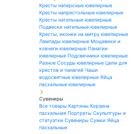
Кресты наперсные ювелирные
Кресты напрестольные ювелирные
Кресты нательные ювелирные
Подвески нательные ювелирные
Кресты, иконки на митру ювелирные
Лампады ювелирные
Мощевики и
ковчеги ювелирные
Панагии
ювелирные
Подсвечники ювелирные
Разное
Сосуды ювелирные
Цепи для
крестов и панагий
Чаши
водосвятные ювелирные
Яйца
пасхальные ювелирные
Сувениры
Все товары
Картины
Корзина
пасхальная
Портреты
Скульптуры и
статуэтки
Сувениры
Сумки
Яйца
пасхальные