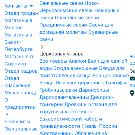
Венчальные свечи
Ново-
Контакты
Иерусалимские свечи
Номерные
Отдел продаж
свечи
Пасхальные свечи
Магазины в
Праздничные свечи
Свечи для
Москве
домашней молитвы
Сувенирные
Магазины в
свечи
Санкт-
Петербурге
Церковная утварь
Магазин в п.
+7
Все товары
Аналои
Баки для святой
Софрино
4
воды
Блюда всенощные
Блюда для
Отдел кадров
З
приготовления Агнца
Бра церковные
Отдел
Венцы
Вывески церковные
Голгофы
снабжения
za
Гробницы, раки
Дароносицы
Музей завода
Дарохранительницы
Дикирии-
О
трикирии
Древки и оглавия для
предприятии
хоругви и крест-икон
Евхаристический набор и
Реквизиты
принадлежности
Жезлы Посохи
Официальные
Жертвенники, Облачения на