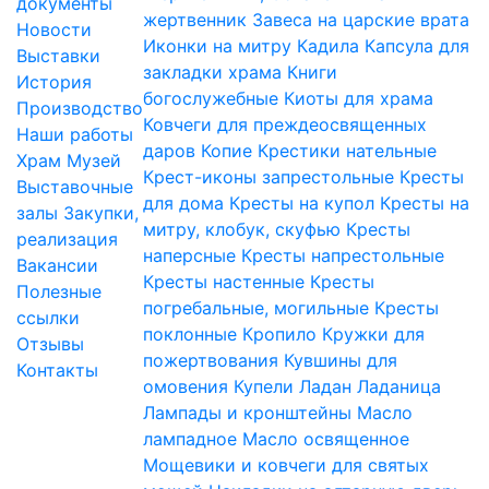
документы
жертвенник
Завеса на царские врата
Новости
Иконки на митру
Кадила
Капсула для
Выставки
закладки храма
Книги
История
богослужебные
Киоты для храма
Производство
Ковчеги для преждеосвященных
Наши работы
даров
Копие
Крестики нательные
Храм
Музей
Крест-иконы запрестольные
Кресты
Выставочные
для дома
Кресты на купол
Кресты на
залы
Закупки,
митру, клобук, скуфью
Кресты
реализация
наперсные
Кресты напрестольные
Вакансии
Кресты настенные
Кресты
Полезные
погребальные, могильные
Кресты
ссылки
поклонные
Кропило
Кружки для
Отзывы
пожертвования
Кувшины для
Контакты
омовения
Купели
Ладан
Ладаница
Лампады и кронштейны
Масло
лампадное
Масло освященное
Мощевики и ковчеги для святых