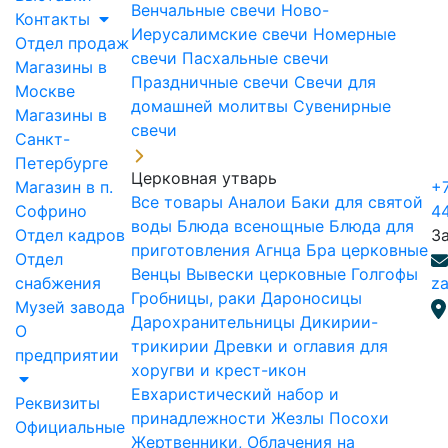
Венчальные свечи
Ново-
Контакты
Иерусалимские свечи
Номерные
Отдел продаж
свечи
Пасхальные свечи
Магазины в
Праздничные свечи
Свечи для
Москве
домашней молитвы
Сувенирные
Магазины в
свечи
Санкт-
Петербурге
Церковная утварь
Магазин в п.
+7
Все товары
Аналои
Баки для святой
Софрино
4
воды
Блюда всенощные
Блюда для
Отдел кадров
З
приготовления Агнца
Бра церковные
Отдел
Венцы
Вывески церковные
Голгофы
снабжения
za
Гробницы, раки
Дароносицы
Музей завода
Дарохранительницы
Дикирии-
О
трикирии
Древки и оглавия для
предприятии
хоругви и крест-икон
Евхаристический набор и
Реквизиты
принадлежности
Жезлы Посохи
Официальные
Жертвенники, Облачения на