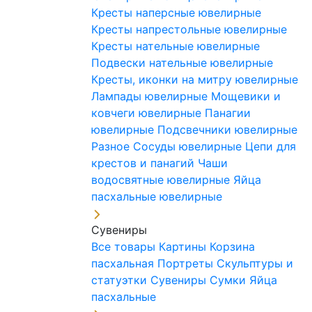
Кресты наперсные ювелирные
Кресты напрестольные ювелирные
Кресты нательные ювелирные
Подвески нательные ювелирные
Кресты, иконки на митру ювелирные
Лампады ювелирные
Мощевики и
ковчеги ювелирные
Панагии
ювелирные
Подсвечники ювелирные
Разное
Сосуды ювелирные
Цепи для
крестов и панагий
Чаши
водосвятные ювелирные
Яйца
пасхальные ювелирные
Сувениры
Все товары
Картины
Корзина
пасхальная
Портреты
Скульптуры и
статуэтки
Сувениры
Сумки
Яйца
пасхальные