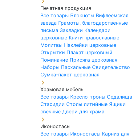
Печатная продукция
Все товары
Блокноты
Вифлеемская
звезда
Грамоты, благодарственные
письма
Закладки
Календари
церковные
Книги православные
Молитвы
Наклейки церковные
Открытки
Плакат церковный
Поминание
Присяга церковная
Наборы Пасхальные
Свидетельство
Сумка-пакет церковная
Храмовая мебель
Все товары
Кресло-троны
Седалища
Стасидии
Столы литийные
Ящики
свечные
Двери для храма
Иконостасы
Все товары
Иконостасы
Карниз для