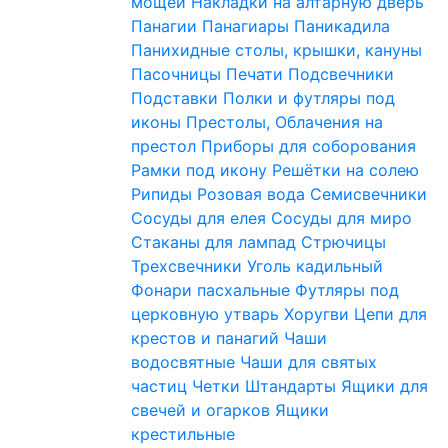
мощей
Накладки на алтарную дверь
Панагии
Панагиары
Паникадила
Панихидные столы, крышки, кануны
Пасочницы
Печати
Подсвечники
Подставки
Полки и футляры под
иконы
Престолы, Облачения на
престол
Приборы для соборования
Рамки под икону
Решётки на солею
Рипиды
Розовая вода
Семисвечники
Сосуды для елея
Сосуды для миро
Стаканы для лампад
Стрючицы
Трехсвечники
Уголь кадильный
Фонари пасхальные
Футляры под
церковную утварь
Хоругви
Цепи для
крестов и панагий
Чаши
водосвятные
Чаши для святых
частиц
Четки
Штандарты
Ящики для
свечей и огарков
Ящики
крестильные