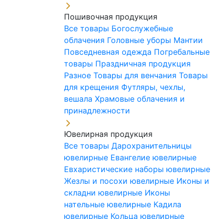
Пошивочная продукция
Все товары
Богослужебные
облачения
Головные уборы
Мантии
Повседневная одежда
Погребальные
товары
Праздничная продукция
Разное
Товары для венчания
Товары
для крещения
Футляры, чехлы,
вешала
Храмовые облачения и
принадлежности
Ювелирная продукция
Все товары
Дарохранительницы
ювелирные
Евангелие ювелирные
Евхаристические наборы ювелирные
Жезлы и посохи ювелирные
Иконы и
складни ювелирные
Иконы
нательные ювелирные
Кадила
ювелирные
Кольца ювелирные