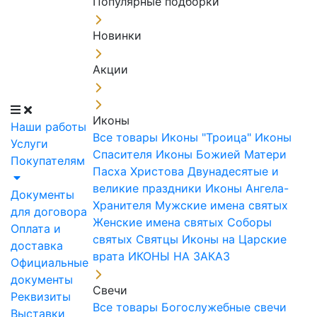
Популярные подборки
Новинки
Акции
Иконы
Наши работы
Все товары
Иконы "Троица"
Иконы
Услуги
Спасителя
Иконы Божией Матери
Покупателям
Пасха Христова
Двунадесятые и
великие праздники
Иконы Ангела-
Документы
Хранителя
Мужские имена святых
для договора
Женские имена святых
Соборы
Оплата и
святых
Святцы
Иконы на Царские
доставка
врата
ИКОНЫ НА ЗАКАЗ
Официальные
документы
Свечи
Реквизиты
Все товары
Богослужебные свечи
Выставки