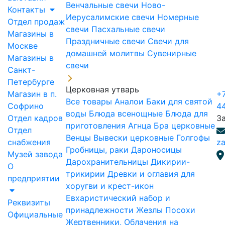
Венчальные свечи
Ново-
Контакты
Иерусалимские свечи
Номерные
Отдел продаж
свечи
Пасхальные свечи
Магазины в
Праздничные свечи
Свечи для
Москве
домашней молитвы
Сувенирные
Магазины в
свечи
Санкт-
Петербурге
Церковная утварь
Магазин в п.
+7
Все товары
Аналои
Баки для святой
Софрино
4
воды
Блюда всенощные
Блюда для
Отдел кадров
З
приготовления Агнца
Бра церковные
Отдел
Венцы
Вывески церковные
Голгофы
снабжения
za
Гробницы, раки
Дароносицы
Музей завода
Дарохранительницы
Дикирии-
О
трикирии
Древки и оглавия для
предприятии
хоругви и крест-икон
Евхаристический набор и
Реквизиты
принадлежности
Жезлы Посохи
Официальные
Жертвенники, Облачения на