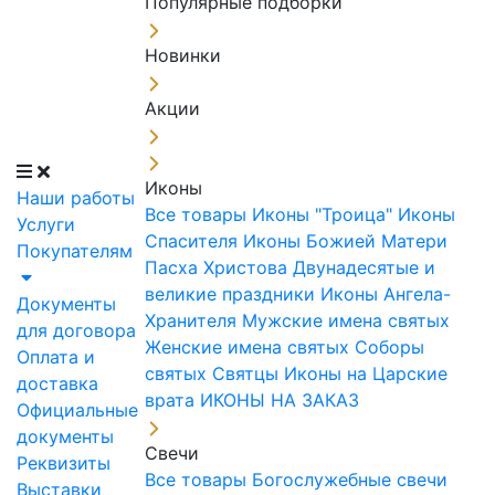
Популярные подборки
Новинки
Акции
Иконы
Наши работы
Все товары
Иконы "Троица"
Иконы
Услуги
Спасителя
Иконы Божией Матери
Покупателям
Пасха Христова
Двунадесятые и
великие праздники
Иконы Ангела-
Документы
Хранителя
Мужские имена святых
для договора
Женские имена святых
Соборы
Оплата и
святых
Святцы
Иконы на Царские
доставка
врата
ИКОНЫ НА ЗАКАЗ
Официальные
документы
Свечи
Реквизиты
Все товары
Богослужебные свечи
Выставки