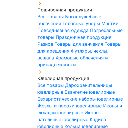
Пошивочная продукция
Все товары
Богослужебные
облачения
Головные уборы
Мантии
Повседневная одежда
Погребальные
товары
Праздничная продукция
Разное
Товары для венчания
Товары
для крещения
Футляры, чехлы,
вешала
Храмовые облачения и
принадлежности
Ювелирная продукция
Все товары
Дарохранительницы
ювелирные
Евангелие ювелирные
Евхаристические наборы ювелирные
Жезлы и посохи ювелирные
Иконы и
складни ювелирные
Иконы
нательные ювелирные
Кадила
ювелирные
Кольца ювелирные