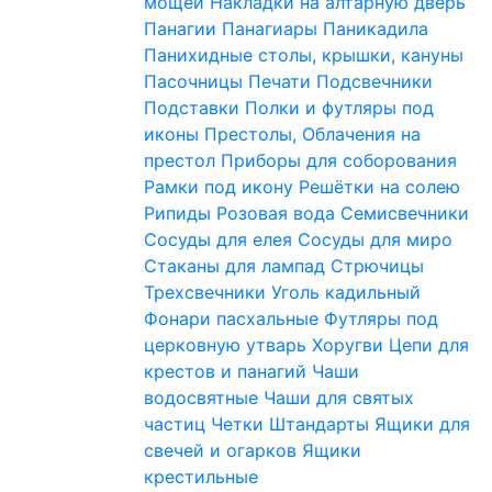
мощей
Накладки на алтарную дверь
Панагии
Панагиары
Паникадила
Панихидные столы, крышки, кануны
Пасочницы
Печати
Подсвечники
Подставки
Полки и футляры под
иконы
Престолы, Облачения на
престол
Приборы для соборования
Рамки под икону
Решётки на солею
Рипиды
Розовая вода
Семисвечники
Сосуды для елея
Сосуды для миро
Стаканы для лампад
Стрючицы
Трехсвечники
Уголь кадильный
Фонари пасхальные
Футляры под
церковную утварь
Хоругви
Цепи для
крестов и панагий
Чаши
водосвятные
Чаши для святых
частиц
Четки
Штандарты
Ящики для
свечей и огарков
Ящики
крестильные