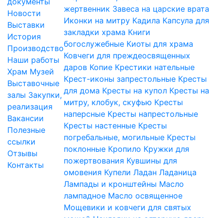
документы
жертвенник
Завеса на царские врата
Новости
Иконки на митру
Кадила
Капсула для
Выставки
закладки храма
Книги
История
богослужебные
Киоты для храма
Производство
Ковчеги для преждеосвященных
Наши работы
даров
Копие
Крестики нательные
Храм
Музей
Крест-иконы запрестольные
Кресты
Выставочные
для дома
Кресты на купол
Кресты на
залы
Закупки,
митру, клобук, скуфью
Кресты
реализация
наперсные
Кресты напрестольные
Вакансии
Кресты настенные
Кресты
Полезные
погребальные, могильные
Кресты
ссылки
поклонные
Кропило
Кружки для
Отзывы
пожертвования
Кувшины для
Контакты
омовения
Купели
Ладан
Ладаница
Лампады и кронштейны
Масло
лампадное
Масло освященное
Мощевики и ковчеги для святых