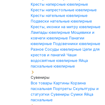
Кресты наперсные ювелирные
Кресты напрестольные ювелирные
Кресты нательные ювелирные
Подвески нательные ювелирные
Кресты, иконки на митру ювелирные
Лампады ювелирные
Мощевики и
ковчеги ювелирные
Панагии
ювелирные
Подсвечники ювелирные
Разное
Сосуды ювелирные
Цепи для
крестов и панагий
Чаши
водосвятные ювелирные
Яйца
пасхальные ювелирные
Сувениры
Все товары
Картины
Корзина
пасхальная
Портреты
Скульптуры и
статуэтки
Сувениры
Сумки
Яйца
пасхальные