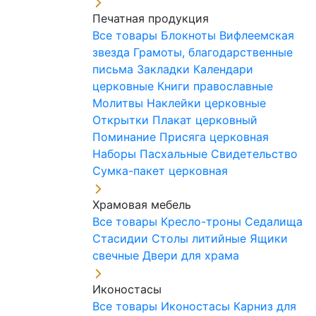
Печатная продукция
Все товары
Блокноты
Вифлеемская
звезда
Грамоты, благодарственные
письма
Закладки
Календари
церковные
Книги православные
Молитвы
Наклейки церковные
Открытки
Плакат церковный
Поминание
Присяга церковная
Наборы Пасхальные
Свидетельство
Сумка-пакет церковная
Храмовая мебель
Все товары
Кресло-троны
Седалища
Стасидии
Столы литийные
Ящики
свечные
Двери для храма
Иконостасы
Все товары
Иконостасы
Карниз для