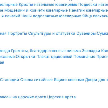
ювелирные
Кресты нательные ювелирные
Подвески нат
ые
Мощевики и ковчеги ювелирные
Панагии ювелирны
в и панагий
Чаши водосвятные ювелирные
Яйца пасхал
ьная
Портреты
Скульптуры и статуэтки
Сувениры
Сумк
везда
Грамоты, благодарственные письма
Закладки
Ка
рковные
Открытки
Плакат церковный
Поминание
Прися
ая
а
Стасидии
Столы литийные
Ящики свечные
Двери для 
завесы на царские врата
Царские врата