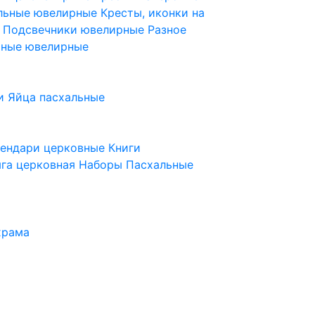
ельные ювелирные
Кресты, иконки на
е
Подсвечники ювелирные
Разное
ьные ювелирные
и
Яйца пасхальные
лендари церковные
Книги
га церковная
Наборы Пасхальные
храма