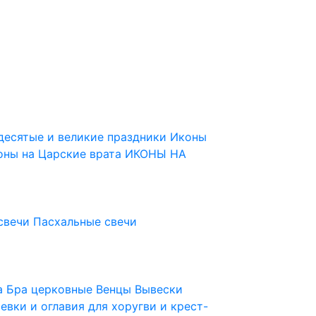
десятые и великие праздники
Иконы
оны на Царские врата
ИКОНЫ НА
свечи
Пасхальные свечи
ца
Бра церковные
Венцы
Вывески
евки и оглавия для хоругви и крест-