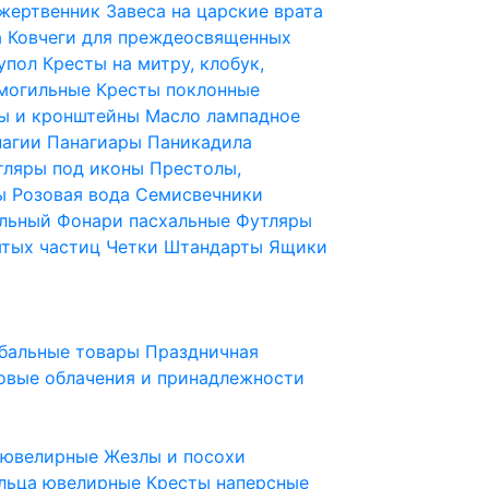
 жертвенник
Завеса на царские врата
а
Ковчеги для преждеосвященных
купол
Кресты на митру, клобук,
 могильные
Кресты поклонные
ы и кронштейны
Масло лампадное
нагии
Панагиары
Паникадила
тляры под иконы
Престолы,
ды
Розовая вода
Семисвечники
ильный
Фонари пасхальные
Футляры
ятых частиц
Четки
Штандарты
Ящики
бальные товары
Праздничная
овые облачения и принадлежности
ы ювелирные
Жезлы и посохи
льца ювелирные
Кресты наперсные