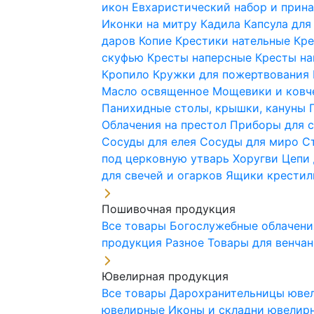
икон
Евхаристический набор и при
Иконки на митру
Кадила
Капсула для
даров
Копие
Крестики нательные
Кре
скуфью
Кресты наперсные
Кресты н
Кропило
Кружки для пожертвования
Масло освященное
Мощевики и ковч
Панихидные столы, крышки, кануны
Облачения на престол
Приборы для 
Сосуды для елея
Сосуды для миро
С
под церковную утварь
Хоругви
Цепи 
для свечей и огарков
Ящики крестил
Пошивочная продукция
Все товары
Богослужебные облачен
продукция
Разное
Товары для венча
Ювелирная продукция
Все товары
Дарохранительницы юве
ювелирные
Иконы и складни ювели