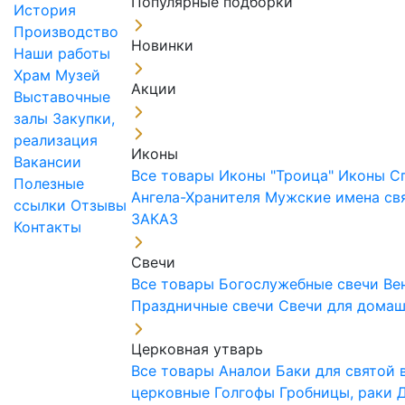
Популярные подборки
История
Производство
Новинки
Наши работы
Храм
Музей
Акции
Выставочные
залы
Закупки,
реализация
Иконы
Вакансии
Все товары
Иконы "Троица"
Иконы С
Полезные
Ангела-Хранителя
Мужские имена св
ссылки
Отзывы
ЗАКАЗ
Контакты
Свечи
Все товары
Богослужебные свечи
Ве
Праздничные свечи
Свечи для дома
Церковная утварь
Все товары
Аналои
Баки для святой
церковные
Голгофы
Гробницы, раки