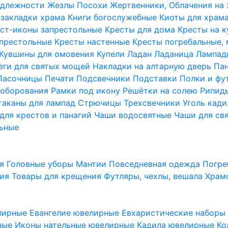
надлежности
Жезлы Посохи
Жертвенники, Облачения на
 закладки храма
Книги богослужебные
Киоты для храм
ст-иконы запрестольные
Кресты для дома
Кресты на 
апрестольные
Кресты настенные
Кресты погребальные,
Кувшины для омовения
Купели
Ладан
Ладаница
Лампад
еги для святых мощей
Накладки на алтарную дверь
Па
Пасочницы
Печати
Подсвечники
Подставки
Полки и фу
соборования
Рамки под икону
Решётки на солею
Рипи
таканы для лампад
Стрючицы
Трехсвечники
Уголь кад
для крестов и панагий
Чаши водосвятные
Чаши для св
ьные
ия
Головные уборы
Мантии
Повседневная одежда
Погре
ния
Товары для крещения
Футляры, чехлы, вешала
Храм
лирные
Евангелие ювелирные
Евхаристические набор
рные
Иконы нательные ювелирные
Кадила ювелирные
Ко