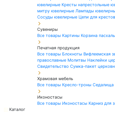
ювелирные
Кресты напрестольные 
митру ювелирные
Лампады ювелирн
Сосуды ювелирные
Цепи для кресто
Сувениры
Все товары
Картины
Корзина пасхал
Печатная продукция
Все товары
Блокноты
Вифлеемская з
православные
Молитвы
Наклейки це
Свидетельство
Сумка-пакет церковн
Храмовая мебель
Все товары
Кресло-троны
Седалищ
Иконостасы
Все товары
Иконостасы
Карниз для 
Каталог