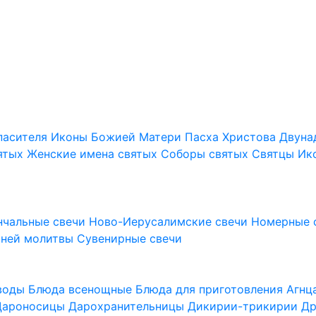
пасителя
Иконы Божией Матери
Пасха Христова
Двуна
ятых
Женские имена святых
Соборы святых
Святцы
Ик
нчальные свечи
Ново-Иерусалимские свечи
Номерные 
шней молитвы
Сувенирные свечи
 воды
Блюда всенощные
Блюда для приготовления Агн
Дароносицы
Дарохранительницы
Дикирии-трикирии
Др