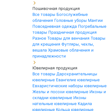
Пошивочная продукция
Все товары
Богослужебные
облачения
Головные уборы
Мантии
Повседневная одежда
Погребальные
товары
Праздничная продукция
Разное
Товары для венчания
Товары
для крещения
Футляры, чехлы,
вешала
Храмовые облачения и
принадлежности
Ювелирная продукция
Все товары
Дарохранительницы
ювелирные
Евангелие ювелирные
Евхаристические наборы ювелирные
Жезлы и посохи ювелирные
Иконы и
складни ювелирные
Иконы
нательные ювелирные
Кадила
ювелирные
Кольца ювелирные