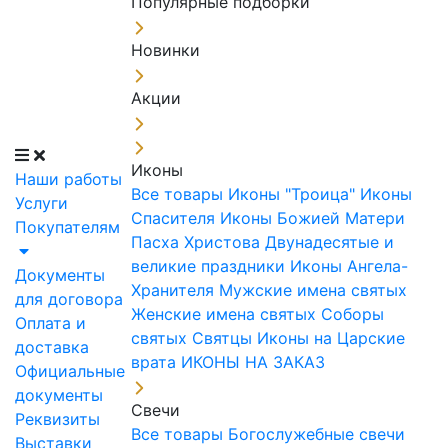
Популярные подборки
Новинки
Акции
Иконы
Наши работы
Все товары
Иконы "Троица"
Иконы
Услуги
Спасителя
Иконы Божией Матери
Покупателям
Пасха Христова
Двунадесятые и
великие праздники
Иконы Ангела-
Документы
Хранителя
Мужские имена святых
для договора
Женские имена святых
Соборы
Оплата и
святых
Святцы
Иконы на Царские
доставка
врата
ИКОНЫ НА ЗАКАЗ
Официальные
документы
Свечи
Реквизиты
Все товары
Богослужебные свечи
Выставки