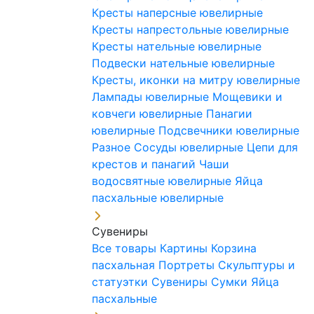
Кресты наперсные ювелирные
Кресты напрестольные ювелирные
Кресты нательные ювелирные
Подвески нательные ювелирные
Кресты, иконки на митру ювелирные
Лампады ювелирные
Мощевики и
ковчеги ювелирные
Панагии
ювелирные
Подсвечники ювелирные
Разное
Сосуды ювелирные
Цепи для
крестов и панагий
Чаши
водосвятные ювелирные
Яйца
пасхальные ювелирные
Сувениры
Все товары
Картины
Корзина
пасхальная
Портреты
Скульптуры и
статуэтки
Сувениры
Сумки
Яйца
пасхальные