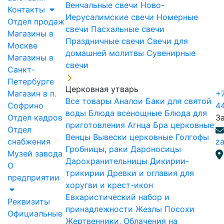
Венчальные свечи
Ново-
Контакты
Иерусалимские свечи
Номерные
Отдел продаж
свечи
Пасхальные свечи
Магазины в
Праздничные свечи
Свечи для
Москве
домашней молитвы
Сувенирные
Магазины в
свечи
Санкт-
Петербурге
Церковная утварь
Магазин в п.
+7
Все товары
Аналои
Баки для святой
Софрино
4
воды
Блюда всенощные
Блюда для
Отдел кадров
З
приготовления Агнца
Бра церковные
Отдел
Венцы
Вывески церковные
Голгофы
снабжения
za
Гробницы, раки
Дароносицы
Музей завода
Дарохранительницы
Дикирии-
О
трикирии
Древки и оглавия для
предприятии
хоругви и крест-икон
Евхаристический набор и
Реквизиты
принадлежности
Жезлы Посохи
Официальные
Жертвенники, Облачения на