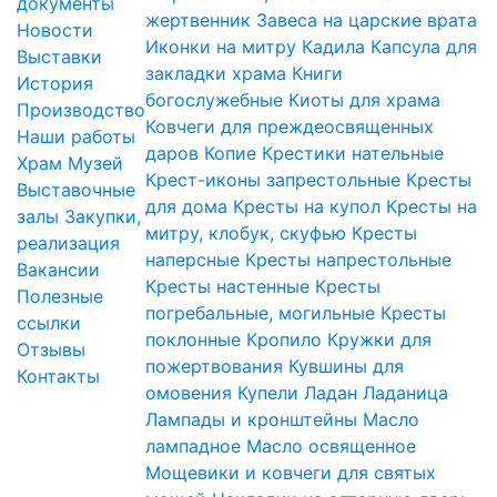
документы
жертвенник
Завеса на царские врата
Новости
Иконки на митру
Кадила
Капсула для
Выставки
закладки храма
Книги
История
богослужебные
Киоты для храма
Производство
Ковчеги для преждеосвященных
Наши работы
даров
Копие
Крестики нательные
Храм
Музей
Крест-иконы запрестольные
Кресты
Выставочные
для дома
Кресты на купол
Кресты на
залы
Закупки,
митру, клобук, скуфью
Кресты
реализация
наперсные
Кресты напрестольные
Вакансии
Кресты настенные
Кресты
Полезные
погребальные, могильные
Кресты
ссылки
поклонные
Кропило
Кружки для
Отзывы
пожертвования
Кувшины для
Контакты
омовения
Купели
Ладан
Ладаница
Лампады и кронштейны
Масло
лампадное
Масло освященное
Мощевики и ковчеги для святых