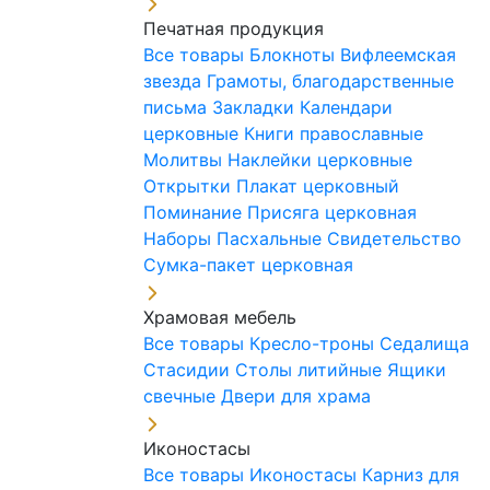
Печатная продукция
Все товары
Блокноты
Вифлеемская
звезда
Грамоты, благодарственные
письма
Закладки
Календари
церковные
Книги православные
Молитвы
Наклейки церковные
Открытки
Плакат церковный
Поминание
Присяга церковная
Наборы Пасхальные
Свидетельство
Сумка-пакет церковная
Храмовая мебель
Все товары
Кресло-троны
Седалища
Стасидии
Столы литийные
Ящики
свечные
Двери для храма
Иконостасы
Все товары
Иконостасы
Карниз для