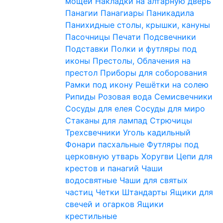
мощей
Накладки на алтарную дверь
Панагии
Панагиары
Паникадила
Панихидные столы, крышки, кануны
Пасочницы
Печати
Подсвечники
Подставки
Полки и футляры под
иконы
Престолы, Облачения на
престол
Приборы для соборования
Рамки под икону
Решётки на солею
Рипиды
Розовая вода
Семисвечники
Сосуды для елея
Сосуды для миро
Стаканы для лампад
Стрючицы
Трехсвечники
Уголь кадильный
Фонари пасхальные
Футляры под
церковную утварь
Хоругви
Цепи для
крестов и панагий
Чаши
водосвятные
Чаши для святых
частиц
Четки
Штандарты
Ящики для
свечей и огарков
Ящики
крестильные