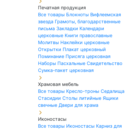
Печатная продукция
Все товары
Блокноты
Вифлеемская
звезда
Грамоты, благодарственные
письма
Закладки
Календари
церковные
Книги православные
Молитвы
Наклейки церковные
Открытки
Плакат церковный
Поминание
Присяга церковная
Наборы Пасхальные
Свидетельство
Сумка-пакет церковная
Храмовая мебель
Все товары
Кресло-троны
Седалища
Стасидии
Столы литийные
Ящики
свечные
Двери для храма
Иконостасы
Все товары
Иконостасы
Карниз для