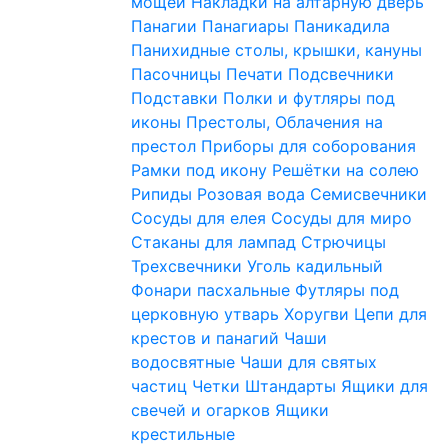
мощей
Накладки на алтарную дверь
Панагии
Панагиары
Паникадила
Панихидные столы, крышки, кануны
Пасочницы
Печати
Подсвечники
Подставки
Полки и футляры под
иконы
Престолы, Облачения на
престол
Приборы для соборования
Рамки под икону
Решётки на солею
Рипиды
Розовая вода
Семисвечники
Сосуды для елея
Сосуды для миро
Стаканы для лампад
Стрючицы
Трехсвечники
Уголь кадильный
Фонари пасхальные
Футляры под
церковную утварь
Хоругви
Цепи для
крестов и панагий
Чаши
водосвятные
Чаши для святых
частиц
Четки
Штандарты
Ящики для
свечей и огарков
Ящики
крестильные