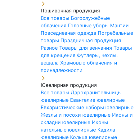
Пошивочная продукция
Все товары
Богослужебные
облачения
Головные уборы
Мантии
Повседневная одежда
Погребальные
товары
Праздничная продукция
Разное
Товары для венчания
Товары
для крещения
Футляры, чехлы,
вешала
Храмовые облачения и
принадлежности
Ювелирная продукция
Все товары
Дарохранительницы
ювелирные
Евангелие ювелирные
Евхаристические наборы ювелирные
Жезлы и посохи ювелирные
Иконы и
складни ювелирные
Иконы
нательные ювелирные
Кадила
ювелирные
Кольца ювелирные