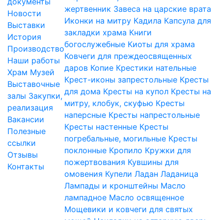
документы
жертвенник
Завеса на царские врата
Новости
Иконки на митру
Кадила
Капсула для
Выставки
закладки храма
Книги
История
богослужебные
Киоты для храма
Производство
Ковчеги для преждеосвященных
Наши работы
даров
Копие
Крестики нательные
Храм
Музей
Крест-иконы запрестольные
Кресты
Выставочные
для дома
Кресты на купол
Кресты на
залы
Закупки,
митру, клобук, скуфью
Кресты
реализация
наперсные
Кресты напрестольные
Вакансии
Кресты настенные
Кресты
Полезные
погребальные, могильные
Кресты
ссылки
поклонные
Кропило
Кружки для
Отзывы
пожертвования
Кувшины для
Контакты
омовения
Купели
Ладан
Ладаница
Лампады и кронштейны
Масло
лампадное
Масло освященное
Мощевики и ковчеги для святых