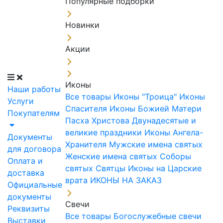
Популярные подборки
Новинки
Акции
Иконы
Наши работы
Все товары
Иконы "Троица"
Иконы
Услуги
Спасителя
Иконы Божией Матери
Покупателям
Пасха Христова
Двунадесятые и
великие праздники
Иконы Ангела-
Документы
Хранителя
Мужские имена святых
для договора
Женские имена святых
Соборы
Оплата и
святых
Святцы
Иконы на Царские
доставка
врата
ИКОНЫ НА ЗАКАЗ
Официальные
документы
Свечи
Реквизиты
Все товары
Богослужебные свечи
Выставки