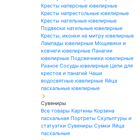
Кресты наперсные ювелирные
Кресты напрестольные ювелирные
Кресты нательные ювелирные
Подвески нательные ювелирные
Кресты, иконки на митру ювелирные
Лампады ювелирные
Мощевики и
ковчеги ювелирные
Панагии
ювелирные
Подсвечники ювелирные
Разное
Сосуды ювелирные
Цепи для
крестов и панагий
Чаши
водосвятные ювелирные
Яйца
пасхальные ювелирные
Сувениры
Все товары
Картины
Корзина
пасхальная
Портреты
Скульптуры и
статуэтки
Сувениры
Сумки
Яйца
пасхальные