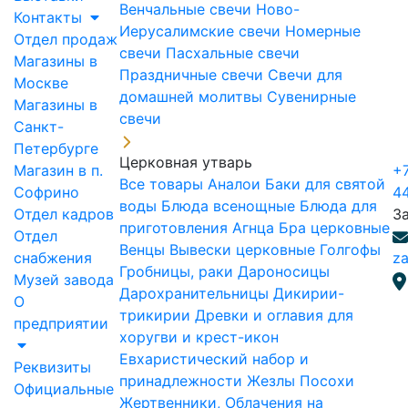
Венчальные свечи
Ново-
Контакты
Иерусалимские свечи
Номерные
Отдел продаж
свечи
Пасхальные свечи
Магазины в
Праздничные свечи
Свечи для
Москве
домашней молитвы
Сувенирные
Магазины в
свечи
Санкт-
Петербурге
Церковная утварь
Магазин в п.
+7
Все товары
Аналои
Баки для святой
Софрино
4
воды
Блюда всенощные
Блюда для
Отдел кадров
З
приготовления Агнца
Бра церковные
Отдел
Венцы
Вывески церковные
Голгофы
снабжения
za
Гробницы, раки
Дароносицы
Музей завода
Дарохранительницы
Дикирии-
О
трикирии
Древки и оглавия для
предприятии
хоругви и крест-икон
Евхаристический набор и
Реквизиты
принадлежности
Жезлы Посохи
Официальные
Жертвенники, Облачения на