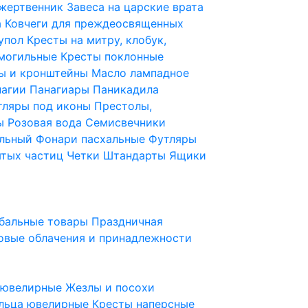
 жертвенник
Завеса на царские врата
а
Ковчеги для преждеосвященных
купол
Кресты на митру, клобук,
 могильные
Кресты поклонные
ы и кронштейны
Масло лампадное
нагии
Панагиары
Паникадила
тляры под иконы
Престолы,
ды
Розовая вода
Семисвечники
ильный
Фонари пасхальные
Футляры
ятых частиц
Четки
Штандарты
Ящики
бальные товары
Праздничная
овые облачения и принадлежности
ы ювелирные
Жезлы и посохи
льца ювелирные
Кресты наперсные