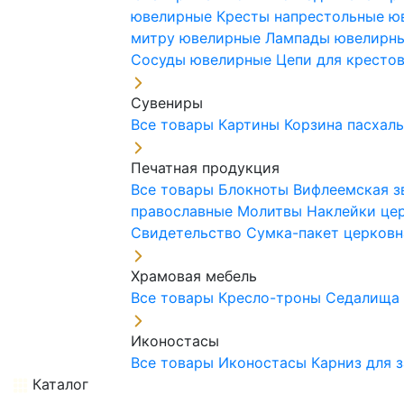
ювелирные
Кресты напрестольные 
митру ювелирные
Лампады ювелирн
Сосуды ювелирные
Цепи для кресто
Сувениры
Все товары
Картины
Корзина пасхал
Печатная продукция
Все товары
Блокноты
Вифлеемская з
православные
Молитвы
Наклейки це
Свидетельство
Сумка-пакет церковн
Храмовая мебель
Все товары
Кресло-троны
Седалищ
Иконостасы
Все товары
Иконостасы
Карниз для 
Каталог