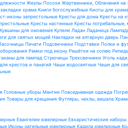
надлежности
Жезлы Посохи
Жертвенники, Облачения на
 закладки храма
Книги богослужебные
Киоты для храм
ст-иконы запрестольные
Кресты для дома
Кресты на 
апрестольные
Кресты настенные
Кресты погребальные,
Кувшины для омовения
Купели
Ладан
Ладаница
Лампад
еги для святых мощей
Накладки на алтарную дверь
Па
Пасочницы
Печати
Подсвечники
Подставки
Полки и фу
соборования
Рамки под икону
Решётки на солею
Рипи
таканы для лампад
Стрючицы
Трехсвечники
Уголь кад
для крестов и панагий
Чаши водосвятные
Чаши для св
ьные
ия
Головные уборы
Мантии
Повседневная одежда
Погре
ния
Товары для крещения
Футляры, чехлы, вешала
Храм
лирные
Евангелие ювелирные
Евхаристические набор
рные
Иконы нательные ювелирные
Кадила ювелирные
Ко