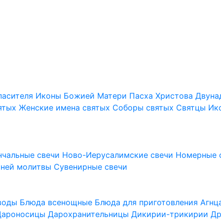
пасителя
Иконы Божией Матери
Пасха Христова
Двуна
ятых
Женские имена святых
Соборы святых
Святцы
Ик
нчальные свечи
Ново-Иерусалимские свечи
Номерные 
шней молитвы
Сувенирные свечи
 воды
Блюда всенощные
Блюда для приготовления Агн
Дароносицы
Дарохранительницы
Дикирии-трикирии
Др