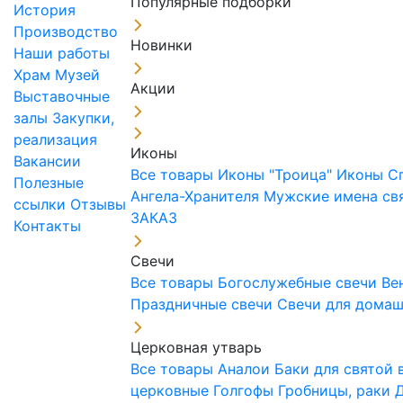
Популярные подборки
История
Производство
Новинки
Наши работы
Храм
Музей
Акции
Выставочные
залы
Закупки,
реализация
Иконы
Вакансии
Все товары
Иконы "Троица"
Иконы С
Полезные
Ангела-Хранителя
Мужские имена св
ссылки
Отзывы
ЗАКАЗ
Контакты
Свечи
Все товары
Богослужебные свечи
Ве
Праздничные свечи
Свечи для дома
Церковная утварь
Все товары
Аналои
Баки для святой
церковные
Голгофы
Гробницы, раки