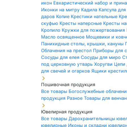
икон
Евхаристический набор и при
Иконки на митру
Кадила
Капсула для
даров
Копие
Крестики нательные
Кре
скуфью
Кресты наперсные
Кресты н
Кропило
Кружки для пожертвования
Масло освященное
Мощевики и ковч
Панихидные столы, крышки, кануны
Облачения на престол
Приборы для 
Сосуды для елея
Сосуды для миро
С
под церковную утварь
Хоругви
Цепи 
для свечей и огарков
Ящики крестил
Пошивочная продукция
Все товары
Богослужебные облачен
продукция
Разное
Товары для венча
Ювелирная продукция
Все товары
Дарохранительницы юве
ювелирные
Иконы и складни ювели