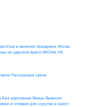
десятые и великие праздники
Иконы
оны на Царские врата
ИКОНЫ НА
свечи
Пасхальные свечи
ца
Бра церковные
Венцы
Вывески
евки и оглавия для хоругви и крест-