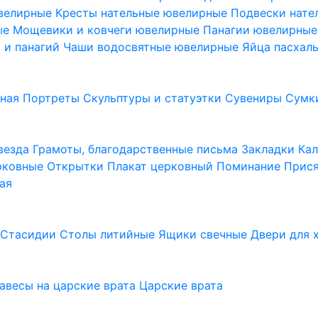
ювелирные
Кресты нательные ювелирные
Подвески нат
ые
Мощевики и ковчеги ювелирные
Панагии ювелирны
в и панагий
Чаши водосвятные ювелирные
Яйца пасхал
ьная
Портреты
Скульптуры и статуэтки
Сувениры
Сумк
везда
Грамоты, благодарственные письма
Закладки
Ка
рковные
Открытки
Плакат церковный
Поминание
Прися
ая
а
Стасидии
Столы литийные
Ящики свечные
Двери для 
завесы на царские врата
Царские врата