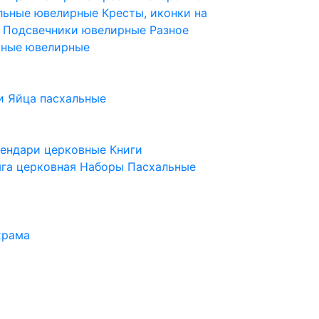
ельные ювелирные
Кресты, иконки на
е
Подсвечники ювелирные
Разное
ьные ювелирные
и
Яйца пасхальные
лендари церковные
Книги
га церковная
Наборы Пасхальные
храма