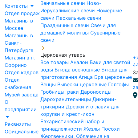
Венчальные свечи
Ново-
Контакты
Иерусалимские свечи
Номерные
Отдел продаж
свечи
Пасхальные свечи
Магазины в
Праздничные свечи
Свечи для
Москве
домашней молитвы
Сувенирные
Магазины в
свечи
Санкт-
Петербурге
Церковная утварь
Магазин в п.
+7
Все товары
Аналои
Баки для святой
Софрино
4
воды
Блюда всенощные
Блюда для
Отдел кадров
З
приготовления Агнца
Бра церковные
Отдел
Венцы
Вывески церковные
Голгофы
снабжения
za
Гробницы, раки
Дароносицы
Музей завода
Дарохранительницы
Дикирии-
О
трикирии
Древки и оглавия для
предприятии
хоругви и крест-икон
Евхаристический набор и
Реквизиты
принадлежности
Жезлы Посохи
Официальные
Жертвенники, Облачения на