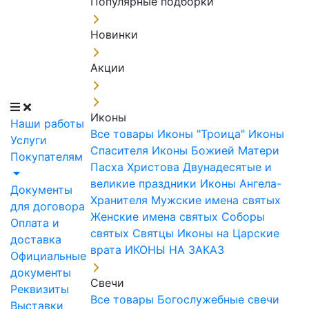
Популярные подборки
Новинки
Акции
Иконы
Наши работы
Все товары
Иконы "Троица"
Иконы
Услуги
Спасителя
Иконы Божией Матери
Покупателям
Пасха Христова
Двунадесятые и
великие праздники
Иконы Ангела-
Документы
Хранителя
Мужские имена святых
для договора
Женские имена святых
Соборы
Оплата и
святых
Святцы
Иконы на Царские
доставка
врата
ИКОНЫ НА ЗАКАЗ
Официальные
документы
Свечи
Реквизиты
Все товары
Богослужебные свечи
Выставки