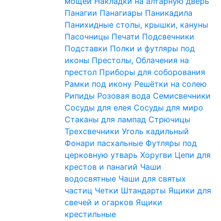
мощей
Накладки на алтарную дверь
Панагии
Панагиары
Паникадила
Панихидные столы, крышки, кануны
Пасочницы
Печати
Подсвечники
Подставки
Полки и футляры под
иконы
Престолы, Облачения на
престол
Приборы для соборования
Рамки под икону
Решётки на солею
Рипиды
Розовая вода
Семисвечники
Сосуды для елея
Сосуды для миро
Стаканы для лампад
Стрючицы
Трехсвечники
Уголь кадильный
Фонари пасхальные
Футляры под
церковную утварь
Хоругви
Цепи для
крестов и панагий
Чаши
водосвятные
Чаши для святых
частиц
Четки
Штандарты
Ящики для
свечей и огарков
Ящики
крестильные