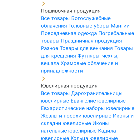
Пошивочная продукция
Все товары
Богослужебные
облачения
Головные уборы
Мантии
Повседневная одежда
Погребальные
товары
Праздничная продукция
Разное
Товары для венчания
Товары
для крещения
Футляры, чехлы,
вешала
Храмовые облачения и
принадлежности
Ювелирная продукция
Все товары
Дарохранительницы
ювелирные
Евангелие ювелирные
Евхаристические наборы ювелирные
Жезлы и посохи ювелирные
Иконы и
складни ювелирные
Иконы
нательные ювелирные
Кадила
ювелирные
Кольца ювелирные