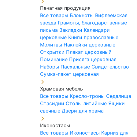
Печатная продукция
Все товары
Блокноты
Вифлеемская
звезда
Грамоты, благодарственные
письма
Закладки
Календари
церковные
Книги православные
Молитвы
Наклейки церковные
Открытки
Плакат церковный
Поминание
Присяга церковная
Наборы Пасхальные
Свидетельство
Сумка-пакет церковная
Храмовая мебель
Все товары
Кресло-троны
Седалища
Стасидии
Столы литийные
Ящики
свечные
Двери для храма
Иконостасы
Все товары
Иконостасы
Карниз для