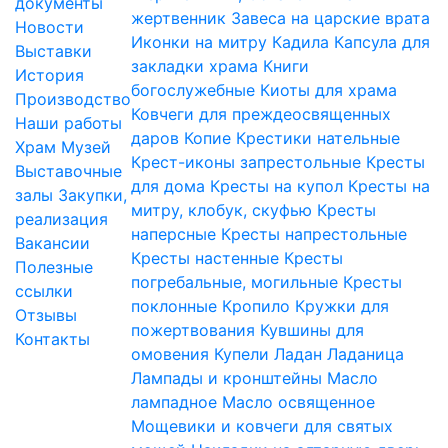
документы
жертвенник
Завеса на царские врата
Новости
Иконки на митру
Кадила
Капсула для
Выставки
закладки храма
Книги
История
богослужебные
Киоты для храма
Производство
Ковчеги для преждеосвященных
Наши работы
даров
Копие
Крестики нательные
Храм
Музей
Крест-иконы запрестольные
Кресты
Выставочные
для дома
Кресты на купол
Кресты на
залы
Закупки,
митру, клобук, скуфью
Кресты
реализация
наперсные
Кресты напрестольные
Вакансии
Кресты настенные
Кресты
Полезные
погребальные, могильные
Кресты
ссылки
поклонные
Кропило
Кружки для
Отзывы
пожертвования
Кувшины для
Контакты
омовения
Купели
Ладан
Ладаница
Лампады и кронштейны
Масло
лампадное
Масло освященное
Мощевики и ковчеги для святых