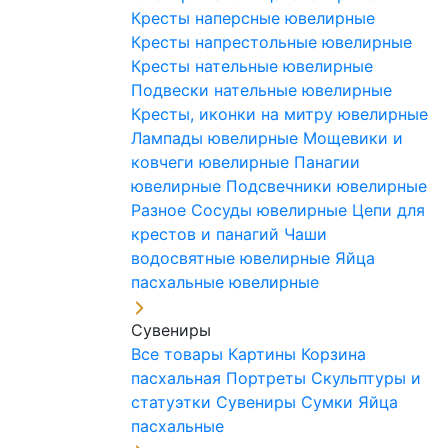
Кресты наперсные ювелирные
Кресты напрестольные ювелирные
Кресты нательные ювелирные
Подвески нательные ювелирные
Кресты, иконки на митру ювелирные
Лампады ювелирные
Мощевики и
ковчеги ювелирные
Панагии
ювелирные
Подсвечники ювелирные
Разное
Сосуды ювелирные
Цепи для
крестов и панагий
Чаши
водосвятные ювелирные
Яйца
пасхальные ювелирные
Сувениры
Все товары
Картины
Корзина
пасхальная
Портреты
Скульптуры и
статуэтки
Сувениры
Сумки
Яйца
пасхальные