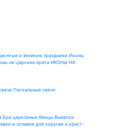
десятые и великие праздники
Иконы
оны на Царские врата
ИКОНЫ НА
свечи
Пасхальные свечи
ца
Бра церковные
Венцы
Вывески
евки и оглавия для хоругви и крест-