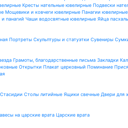
ювелирные
Кресты нательные ювелирные
Подвески нат
ые
Мощевики и ковчеги ювелирные
Панагии ювелирны
в и панагий
Чаши водосвятные ювелирные
Яйца пасхал
ьная
Портреты
Скульптуры и статуэтки
Сувениры
Сумк
везда
Грамоты, благодарственные письма
Закладки
Ка
рковные
Открытки
Плакат церковный
Поминание
Прися
ая
а
Стасидии
Столы литийные
Ящики свечные
Двери для 
завесы на царские врата
Царские врата