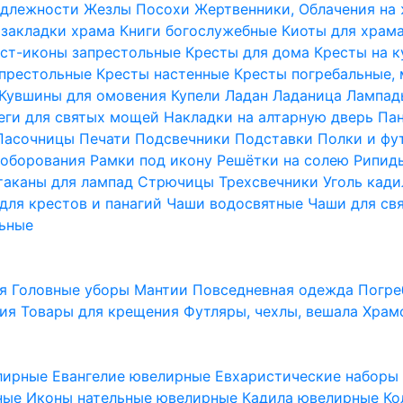
надлежности
Жезлы Посохи
Жертвенники, Облачения на
 закладки храма
Книги богослужебные
Киоты для храм
ст-иконы запрестольные
Кресты для дома
Кресты на 
апрестольные
Кресты настенные
Кресты погребальные,
Кувшины для омовения
Купели
Ладан
Ладаница
Лампад
еги для святых мощей
Накладки на алтарную дверь
Па
Пасочницы
Печати
Подсвечники
Подставки
Полки и фу
соборования
Рамки под икону
Решётки на солею
Рипи
таканы для лампад
Стрючицы
Трехсвечники
Уголь кад
для крестов и панагий
Чаши водосвятные
Чаши для св
ьные
ия
Головные уборы
Мантии
Повседневная одежда
Погре
ния
Товары для крещения
Футляры, чехлы, вешала
Храм
лирные
Евангелие ювелирные
Евхаристические набор
рные
Иконы нательные ювелирные
Кадила ювелирные
Ко