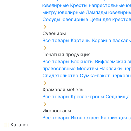
ювелирные
Кресты напрестольные 
митру ювелирные
Лампады ювелирн
Сосуды ювелирные
Цепи для кресто
Сувениры
Все товары
Картины
Корзина пасхал
Печатная продукция
Все товары
Блокноты
Вифлеемская з
православные
Молитвы
Наклейки це
Свидетельство
Сумка-пакет церковн
Храмовая мебель
Все товары
Кресло-троны
Седалищ
Иконостасы
Все товары
Иконостасы
Карниз для 
Каталог