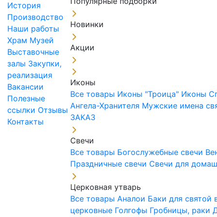
Популярные подборки
История
Производство
Новинки
Наши работы
Храм
Музей
Акции
Выставочные
залы
Закупки,
реализация
Иконы
Вакансии
Все товары
Иконы "Троица"
Иконы С
Полезные
Ангела-Хранителя
Мужские имена св
ссылки
Отзывы
ЗАКАЗ
Контакты
Свечи
Все товары
Богослужебные свечи
Ве
Праздничные свечи
Свечи для дома
Церковная утварь
Все товары
Аналои
Баки для святой
церковные
Голгофы
Гробницы, раки