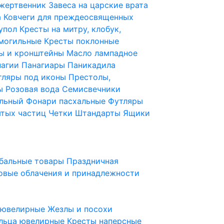
 жертвенник
Завеса на царские врата
а
Ковчеги для преждеосвященных
купол
Кресты на митру, клобук,
 могильные
Кресты поклонные
ы и кронштейны
Масло лампадное
нагии
Панагиары
Паникадила
тляры под иконы
Престолы,
ды
Розовая вода
Семисвечники
ильный
Фонари пасхальные
Футляры
ятых частиц
Четки
Штандарты
Ящики
бальные товары
Праздничная
овые облачения и принадлежности
ы ювелирные
Жезлы и посохи
льца ювелирные
Кресты наперсные