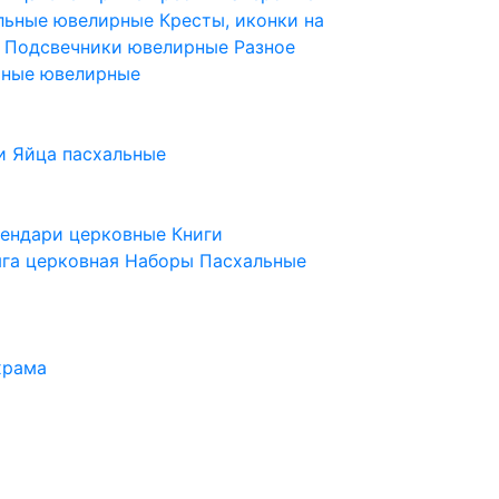
ельные ювелирные
Кресты, иконки на
е
Подсвечники ювелирные
Разное
ьные ювелирные
и
Яйца пасхальные
лендари церковные
Книги
га церковная
Наборы Пасхальные
храма