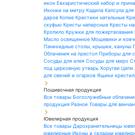
икон
Евхаристический набор и при
Иконки на митру
Кадила
Капсула для
даров
Копие
Крестики нательные
Кре
скуфью
Кресты наперсные
Кресты н
Кропило
Кружки для пожертвования
Масло освященное
Мощевики и ковч
Панихидные столы, крышки, кануны
Облачения на престол
Приборы для 
Сосуды для елея
Сосуды для миро
С
под церковную утварь
Хоругви
Цепи 
для свечей и огарков
Ящики крестил
Пошивочная продукция
Все товары
Богослужебные облачен
продукция
Разное
Товары для венча
Ювелирная продукция
Все товары
Дарохранительницы юве
ювелирные
Иконы и складни ювели