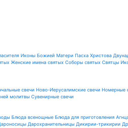
пасителя
Иконы Божией Матери
Пасха Христова
Двуна
ятых
Женские имена святых
Соборы святых
Святцы
Ик
нчальные свечи
Ново-Иерусалимские свечи
Номерные 
шней молитвы
Сувенирные свечи
 воды
Блюда всенощные
Блюда для приготовления Агн
Дароносицы
Дарохранительницы
Дикирии-трикирии
Др