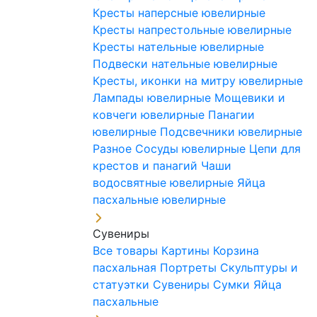
Кресты наперсные ювелирные
Кресты напрестольные ювелирные
Кресты нательные ювелирные
Подвески нательные ювелирные
Кресты, иконки на митру ювелирные
Лампады ювелирные
Мощевики и
ковчеги ювелирные
Панагии
ювелирные
Подсвечники ювелирные
Разное
Сосуды ювелирные
Цепи для
крестов и панагий
Чаши
водосвятные ювелирные
Яйца
пасхальные ювелирные
Сувениры
Все товары
Картины
Корзина
пасхальная
Портреты
Скульптуры и
статуэтки
Сувениры
Сумки
Яйца
пасхальные