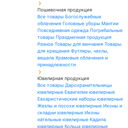
Пошивочная продукция
Все товары
Богослужебные
облачения
Головные уборы
Мантии
Повседневная одежда
Погребальные
товары
Праздничная продукция
Разное
Товары для венчания
Товары
для крещения
Футляры, чехлы,
вешала
Храмовые облачения и
принадлежности
Ювелирная продукция
Все товары
Дарохранительницы
ювелирные
Евангелие ювелирные
Евхаристические наборы ювелирные
Жезлы и посохи ювелирные
Иконы и
складни ювелирные
Иконы
нательные ювелирные
Кадила
ювелирные
Кольца ювелирные