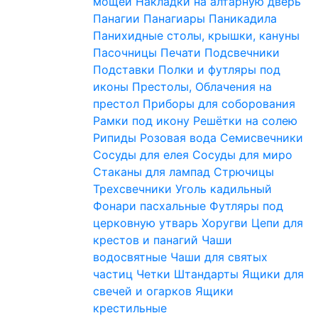
мощей
Накладки на алтарную дверь
Панагии
Панагиары
Паникадила
Панихидные столы, крышки, кануны
Пасочницы
Печати
Подсвечники
Подставки
Полки и футляры под
иконы
Престолы, Облачения на
престол
Приборы для соборования
Рамки под икону
Решётки на солею
Рипиды
Розовая вода
Семисвечники
Сосуды для елея
Сосуды для миро
Стаканы для лампад
Стрючицы
Трехсвечники
Уголь кадильный
Фонари пасхальные
Футляры под
церковную утварь
Хоругви
Цепи для
крестов и панагий
Чаши
водосвятные
Чаши для святых
частиц
Четки
Штандарты
Ящики для
свечей и огарков
Ящики
крестильные