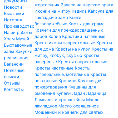
документы
жертвенник
Завеса на царские врата
Новости
Иконки на митру
Кадила
Капсула для
Выставки
закладки храма
Книги
История
богослужебные
Киоты для храма
Производство
Ковчеги для преждеосвященных
Наши работы
даров
Копие
Крестики нательные
Храм
Музей
Крест-иконы запрестольные
Кресты
Выставочные
для дома
Кресты на купол
Кресты на
залы
Закупки,
митру, клобук, скуфью
Кресты
реализация
наперсные
Кресты напрестольные
Вакансии
Кресты настенные
Кресты
Полезные
погребальные, могильные
Кресты
ссылки
поклонные
Кропило
Кружки для
Отзывы
пожертвования
Кувшины для
Контакты
омовения
Купели
Ладан
Ладаница
Лампады и кронштейны
Масло
лампадное
Масло освященное
Мощевики и ковчеги для святых