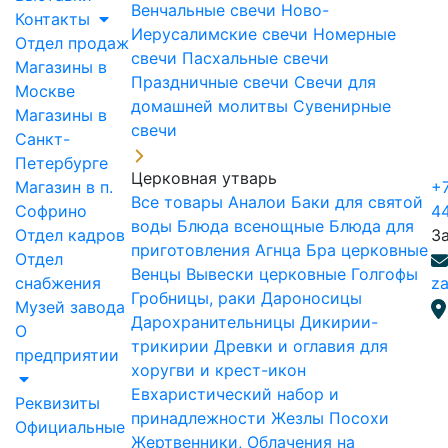
Венчальные свечи
Ново-
Контакты
Иерусалимские свечи
Номерные
Отдел продаж
свечи
Пасхальные свечи
Магазины в
Праздничные свечи
Свечи для
Москве
домашней молитвы
Сувенирные
Магазины в
свечи
Санкт-
Петербурге
Церковная утварь
Магазин в п.
+7
Все товары
Аналои
Баки для святой
Софрино
4
воды
Блюда всенощные
Блюда для
Отдел кадров
З
приготовления Агнца
Бра церковные
Отдел
Венцы
Вывески церковные
Голгофы
снабжения
za
Гробницы, раки
Дароносицы
Музей завода
Дарохранительницы
Дикирии-
О
трикирии
Древки и оглавия для
предприятии
хоругви и крест-икон
Евхаристический набор и
Реквизиты
принадлежности
Жезлы Посохи
Официальные
Жертвенники, Облачения на