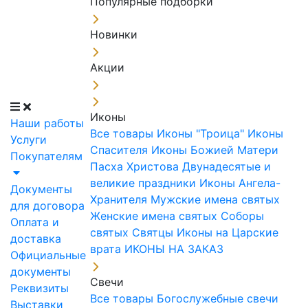
Популярные подборки
Новинки
Акции
Иконы
Наши работы
Все товары
Иконы "Троица"
Иконы
Услуги
Спасителя
Иконы Божией Матери
Покупателям
Пасха Христова
Двунадесятые и
великие праздники
Иконы Ангела-
Документы
Хранителя
Мужские имена святых
для договора
Женские имена святых
Соборы
Оплата и
святых
Святцы
Иконы на Царские
доставка
врата
ИКОНЫ НА ЗАКАЗ
Официальные
документы
Свечи
Реквизиты
Все товары
Богослужебные свечи
Выставки