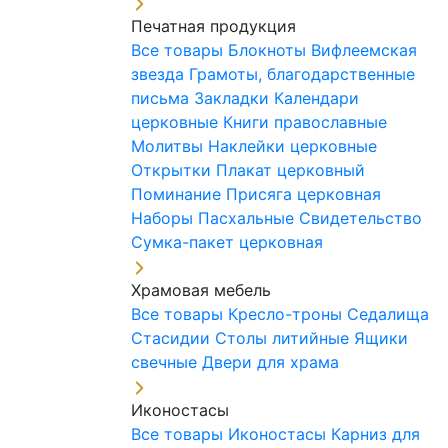
Печатная продукция
Все товары
Блокноты
Вифлеемская
звезда
Грамоты, благодарственные
письма
Закладки
Календари
церковные
Книги православные
Молитвы
Наклейки церковные
Открытки
Плакат церковный
Поминание
Присяга церковная
Наборы Пасхальные
Свидетельство
Сумка-пакет церковная
Храмовая мебель
Все товары
Кресло-троны
Седалища
Стасидии
Столы литийные
Ящики
свечные
Двери для храма
Иконостасы
Все товары
Иконостасы
Карниз для