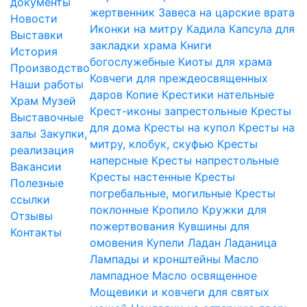
документы
жертвенник
Завеса на царские врата
Новости
Иконки на митру
Кадила
Капсула для
Выставки
закладки храма
Книги
История
богослужебные
Киоты для храма
Производство
Ковчеги для преждеосвященных
Наши работы
даров
Копие
Крестики нательные
Храм
Музей
Крест-иконы запрестольные
Кресты
Выставочные
для дома
Кресты на купол
Кресты на
залы
Закупки,
митру, клобук, скуфью
Кресты
реализация
наперсные
Кресты напрестольные
Вакансии
Кресты настенные
Кресты
Полезные
погребальные, могильные
Кресты
ссылки
поклонные
Кропило
Кружки для
Отзывы
пожертвования
Кувшины для
Контакты
омовения
Купели
Ладан
Ладаница
Лампады и кронштейны
Масло
лампадное
Масло освященное
Мощевики и ковчеги для святых