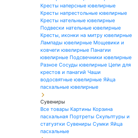
Кресты наперсные ювелирные
Кресты напрестольные ювелирные
Кресты нательные ювелирные
Подвески нательные ювелирные
Кресты, иконки на митру ювелирные
Лампады ювелирные
Мощевики и
ковчеги ювелирные
Панагии
ювелирные
Подсвечники ювелирные
Разное
Сосуды ювелирные
Цепи для
крестов и панагий
Чаши
водосвятные ювелирные
Яйца
пасхальные ювелирные
Сувениры
Все товары
Картины
Корзина
пасхальная
Портреты
Скульптуры и
статуэтки
Сувениры
Сумки
Яйца
пасхальные