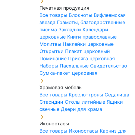
Печатная продукция
Все товары
Блокноты
Вифлеемская
звезда
Грамоты, благодарственные
письма
Закладки
Календари
церковные
Книги православные
Молитвы
Наклейки церковные
Открытки
Плакат церковный
Поминание
Присяга церковная
Наборы Пасхальные
Свидетельство
Сумка-пакет церковная
Храмовая мебель
Все товары
Кресло-троны
Седалища
Стасидии
Столы литийные
Ящики
свечные
Двери для храма
Иконостасы
Все товары
Иконостасы
Карниз для