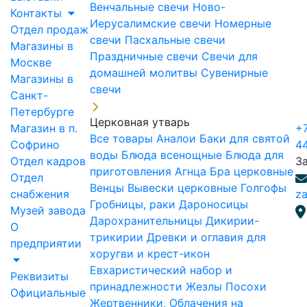
Венчальные свечи
Ново-
Контакты
Иерусалимские свечи
Номерные
Отдел продаж
свечи
Пасхальные свечи
Магазины в
Праздничные свечи
Свечи для
Москве
домашней молитвы
Сувенирные
Магазины в
свечи
Санкт-
Петербурге
Церковная утварь
Магазин в п.
+7
Все товары
Аналои
Баки для святой
Софрино
4
воды
Блюда всенощные
Блюда для
Отдел кадров
З
приготовления Агнца
Бра церковные
Отдел
Венцы
Вывески церковные
Голгофы
снабжения
za
Гробницы, раки
Дароносицы
Музей завода
Дарохранительницы
Дикирии-
О
трикирии
Древки и оглавия для
предприятии
хоругви и крест-икон
Евхаристический набор и
Реквизиты
принадлежности
Жезлы Посохи
Официальные
Жертвенники, Облачения на