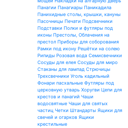
мощей
Накладки на алтарную дверь
Панагии
Панагиары
Паникадила
Панихидные столы, крышки, кануны
Пасочницы
Печати
Подсвечники
Подставки
Полки и футляры под
иконы
Престолы, Облачения на
престол
Приборы для соборования
Рамки под икону
Решётки на солею
Рипиды
Розовая вода
Семисвечники
Сосуды для елея
Сосуды для миро
Стаканы для лампад
Стрючицы
Трехсвечники
Уголь кадильный
Фонари пасхальные
Футляры под
церковную утварь
Хоругви
Цепи для
крестов и панагий
Чаши
водосвятные
Чаши для святых
частиц
Четки
Штандарты
Ящики для
свечей и огарков
Ящики
крестильные