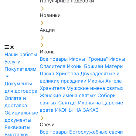
Популярные подборки
Новинки
Акции
Иконы
Наши работы
Все товары
Иконы "Троица"
Иконы
Услуги
Спасителя
Иконы Божией Матери
Покупателям
Пасха Христова
Двунадесятые и
великие праздники
Иконы Ангела-
Документы
Хранителя
Мужские имена святых
для договора
Женские имена святых
Соборы
Оплата и
святых
Святцы
Иконы на Царские
доставка
врата
ИКОНЫ НА ЗАКАЗ
Официальные
документы
Свечи
Реквизиты
Все товары
Богослужебные свечи
Выставки