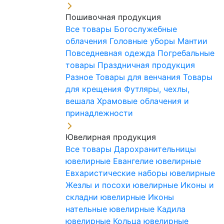
Пошивочная продукция
Все товары
Богослужебные
облачения
Головные уборы
Мантии
Повседневная одежда
Погребальные
товары
Праздничная продукция
Разное
Товары для венчания
Товары
для крещения
Футляры, чехлы,
вешала
Храмовые облачения и
принадлежности
Ювелирная продукция
Все товары
Дарохранительницы
ювелирные
Евангелие ювелирные
Евхаристические наборы ювелирные
Жезлы и посохи ювелирные
Иконы и
складни ювелирные
Иконы
нательные ювелирные
Кадила
ювелирные
Кольца ювелирные