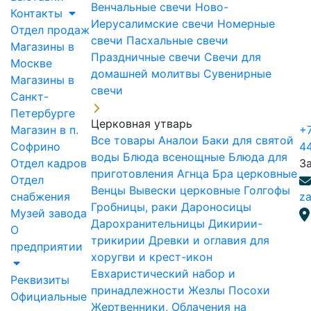
Венчальные свечи
Ново-
Контакты
Иерусалимские свечи
Номерные
Отдел продаж
свечи
Пасхальные свечи
Магазины в
Праздничные свечи
Свечи для
Москве
домашней молитвы
Сувенирные
Магазины в
свечи
Санкт-
Петербурге
Церковная утварь
Магазин в п.
+7
Все товары
Аналои
Баки для святой
Софрино
4
воды
Блюда всенощные
Блюда для
Отдел кадров
З
приготовления Агнца
Бра церковные
Отдел
Венцы
Вывески церковные
Голгофы
снабжения
za
Гробницы, раки
Дароносицы
Музей завода
Дарохранительницы
Дикирии-
О
трикирии
Древки и оглавия для
предприятии
хоругви и крест-икон
Евхаристический набор и
Реквизиты
принадлежности
Жезлы Посохи
Официальные
Жертвенники, Облачения на