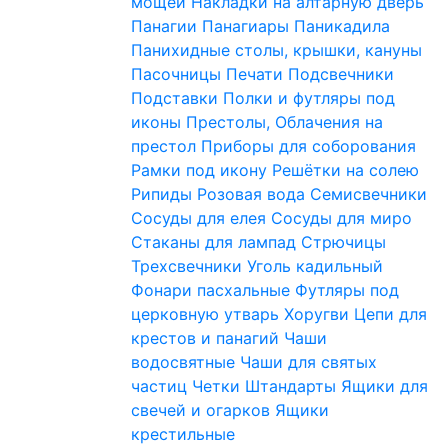
мощей
Накладки на алтарную дверь
Панагии
Панагиары
Паникадила
Панихидные столы, крышки, кануны
Пасочницы
Печати
Подсвечники
Подставки
Полки и футляры под
иконы
Престолы, Облачения на
престол
Приборы для соборования
Рамки под икону
Решётки на солею
Рипиды
Розовая вода
Семисвечники
Сосуды для елея
Сосуды для миро
Стаканы для лампад
Стрючицы
Трехсвечники
Уголь кадильный
Фонари пасхальные
Футляры под
церковную утварь
Хоругви
Цепи для
крестов и панагий
Чаши
водосвятные
Чаши для святых
частиц
Четки
Штандарты
Ящики для
свечей и огарков
Ящики
крестильные