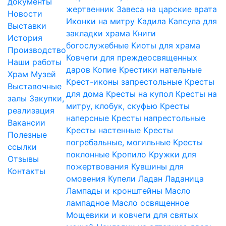
документы
жертвенник
Завеса на царские врата
Новости
Иконки на митру
Кадила
Капсула для
Выставки
закладки храма
Книги
История
богослужебные
Киоты для храма
Производство
Ковчеги для преждеосвященных
Наши работы
даров
Копие
Крестики нательные
Храм
Музей
Крест-иконы запрестольные
Кресты
Выставочные
для дома
Кресты на купол
Кресты на
залы
Закупки,
митру, клобук, скуфью
Кресты
реализация
наперсные
Кресты напрестольные
Вакансии
Кресты настенные
Кресты
Полезные
погребальные, могильные
Кресты
ссылки
поклонные
Кропило
Кружки для
Отзывы
пожертвования
Кувшины для
Контакты
омовения
Купели
Ладан
Ладаница
Лампады и кронштейны
Масло
лампадное
Масло освященное
Мощевики и ковчеги для святых