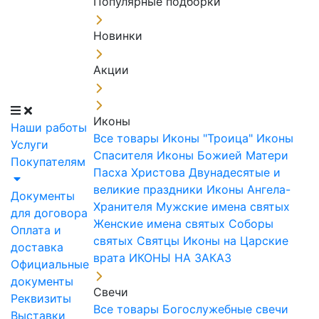
Популярные подборки
Новинки
Акции
Иконы
Наши работы
Все товары
Иконы "Троица"
Иконы
Услуги
Спасителя
Иконы Божией Матери
Покупателям
Пасха Христова
Двунадесятые и
великие праздники
Иконы Ангела-
Документы
Хранителя
Мужские имена святых
для договора
Женские имена святых
Соборы
Оплата и
святых
Святцы
Иконы на Царские
доставка
врата
ИКОНЫ НА ЗАКАЗ
Официальные
документы
Свечи
Реквизиты
Все товары
Богослужебные свечи
Выставки