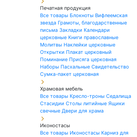
Печатная продукция
Все товары
Блокноты
Вифлеемская
звезда
Грамоты, благодарственные
письма
Закладки
Календари
церковные
Книги православные
Молитвы
Наклейки церковные
Открытки
Плакат церковный
Поминание
Присяга церковная
Наборы Пасхальные
Свидетельство
Сумка-пакет церковная
Храмовая мебель
Все товары
Кресло-троны
Седалища
Стасидии
Столы литийные
Ящики
свечные
Двери для храма
Иконостасы
Все товары
Иконостасы
Карниз для