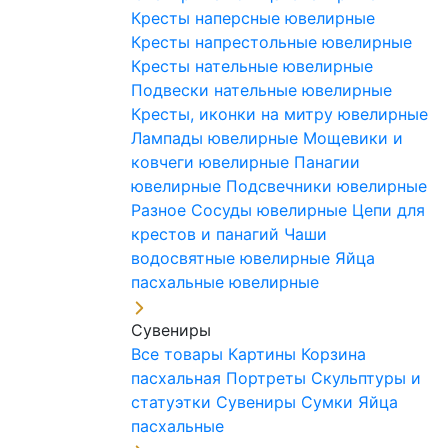
Кресты наперсные ювелирные
Кресты напрестольные ювелирные
Кресты нательные ювелирные
Подвески нательные ювелирные
Кресты, иконки на митру ювелирные
Лампады ювелирные
Мощевики и
ковчеги ювелирные
Панагии
ювелирные
Подсвечники ювелирные
Разное
Сосуды ювелирные
Цепи для
крестов и панагий
Чаши
водосвятные ювелирные
Яйца
пасхальные ювелирные
Сувениры
Все товары
Картины
Корзина
пасхальная
Портреты
Скульптуры и
статуэтки
Сувениры
Сумки
Яйца
пасхальные