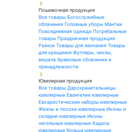
Пошивочная продукция
Все товары
Богослужебные
облачения
Головные уборы
Мантии
Повседневная одежда
Погребальные
товары
Праздничная продукция
Разное
Товары для венчания
Товары
для крещения
Футляры, чехлы,
вешала
Храмовые облачения и
принадлежности
Ювелирная продукция
Все товары
Дарохранительницы
ювелирные
Евангелие ювелирные
Евхаристические наборы ювелирные
Жезлы и посохи ювелирные
Иконы и
складни ювелирные
Иконы
нательные ювелирные
Кадила
ювелирные
Кольца ювелирные