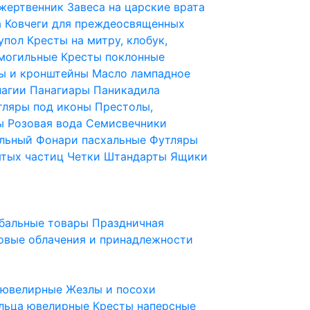
 жертвенник
Завеса на царские врата
а
Ковчеги для преждеосвященных
купол
Кресты на митру, клобук,
 могильные
Кресты поклонные
ы и кронштейны
Масло лампадное
нагии
Панагиары
Паникадила
тляры под иконы
Престолы,
ды
Розовая вода
Семисвечники
ильный
Фонари пасхальные
Футляры
ятых частиц
Четки
Штандарты
Ящики
бальные товары
Праздничная
овые облачения и принадлежности
ы ювелирные
Жезлы и посохи
льца ювелирные
Кресты наперсные