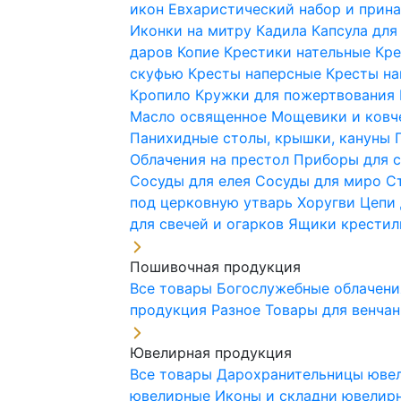
икон
Евхаристический набор и при
Иконки на митру
Кадила
Капсула для
даров
Копие
Крестики нательные
Кре
скуфью
Кресты наперсные
Кресты н
Кропило
Кружки для пожертвования
Масло освященное
Мощевики и ковч
Панихидные столы, крышки, кануны
Облачения на престол
Приборы для 
Сосуды для елея
Сосуды для миро
С
под церковную утварь
Хоругви
Цепи 
для свечей и огарков
Ящики крестил
Пошивочная продукция
Все товары
Богослужебные облачен
продукция
Разное
Товары для венча
Ювелирная продукция
Все товары
Дарохранительницы юве
ювелирные
Иконы и складни ювели