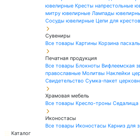
ювелирные
Кресты напрестольные 
митру ювелирные
Лампады ювелирн
Сосуды ювелирные
Цепи для кресто
Сувениры
Все товары
Картины
Корзина пасхал
Печатная продукция
Все товары
Блокноты
Вифлеемская з
православные
Молитвы
Наклейки це
Свидетельство
Сумка-пакет церковн
Храмовая мебель
Все товары
Кресло-троны
Седалищ
Иконостасы
Все товары
Иконостасы
Карниз для 
Каталог