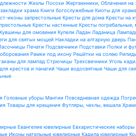
надлежности
Жезлы Посохи
Жертвенники, Облачения на
 закладки храма
Книги богослужебные
Киоты для храм
ст-иконы запрестольные
Кресты для дома
Кресты на 
апрестольные
Кресты настенные
Кресты погребальные,
Кувшины для омовения
Купели
Ладан
Ладаница
Лампад
еги для святых мощей
Накладки на алтарную дверь
Па
Пасочницы
Печати
Подсвечники
Подставки
Полки и фу
соборования
Рамки под икону
Решётки на солею
Рипи
таканы для лампад
Стрючицы
Трехсвечники
Уголь кад
для крестов и панагий
Чаши водосвятные
Чаши для св
ьные
ия
Головные уборы
Мантии
Повседневная одежда
Погре
ния
Товары для крещения
Футляры, чехлы, вешала
Храм
лирные
Евангелие ювелирные
Евхаристические набор
рные
Иконы нательные ювелирные
Кадила ювелирные
Ко