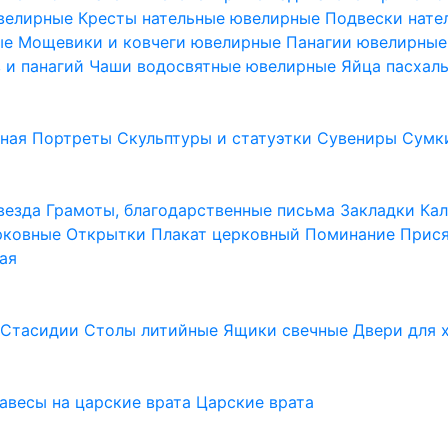
ювелирные
Кресты нательные ювелирные
Подвески нат
ые
Мощевики и ковчеги ювелирные
Панагии ювелирны
в и панагий
Чаши водосвятные ювелирные
Яйца пасхал
ьная
Портреты
Скульптуры и статуэтки
Сувениры
Сумк
везда
Грамоты, благодарственные письма
Закладки
Ка
рковные
Открытки
Плакат церковный
Поминание
Прися
ая
а
Стасидии
Столы литийные
Ящики свечные
Двери для 
завесы на царские врата
Царские врата