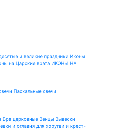
десятые и великие праздники
Иконы
оны на Царские врата
ИКОНЫ НА
свечи
Пасхальные свечи
ца
Бра церковные
Венцы
Вывески
евки и оглавия для хоругви и крест-