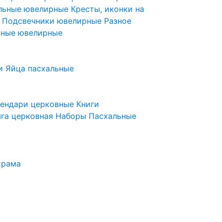
ельные ювелирные
Кресты, иконки на
е
Подсвечники ювелирные
Разное
ьные ювелирные
и
Яйца пасхальные
лендари церковные
Книги
га церковная
Наборы Пасхальные
храма