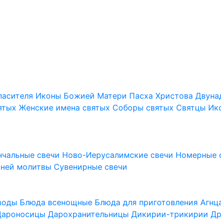
пасителя
Иконы Божией Матери
Пасха Христова
Двуна
ятых
Женские имена святых
Соборы святых
Святцы
Ик
нчальные свечи
Ново-Иерусалимские свечи
Номерные 
шней молитвы
Сувенирные свечи
 воды
Блюда всенощные
Блюда для приготовления Агн
Дароносицы
Дарохранительницы
Дикирии-трикирии
Др