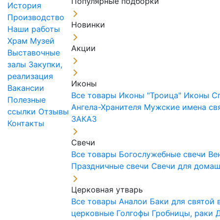
Популярные подборки
История
Производство
Новинки
Наши работы
Храм
Музей
Акции
Выставочные
залы
Закупки,
реализация
Иконы
Вакансии
Все товары
Иконы "Троица"
Иконы С
Полезные
Ангела-Хранителя
Мужские имена св
ссылки
Отзывы
ЗАКАЗ
Контакты
Свечи
Все товары
Богослужебные свечи
Ве
Праздничные свечи
Свечи для дома
Церковная утварь
Все товары
Аналои
Баки для святой
церковные
Голгофы
Гробницы, раки