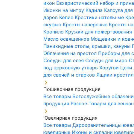
икон
Евхаристический набор и при
Иконки на митру
Кадила
Капсула для
даров
Копие
Крестики нательные
Кре
скуфью
Кресты наперсные
Кресты н
Кропило
Кружки для пожертвования
Масло освященное
Мощевики и ковч
Панихидные столы, крышки, кануны
Облачения на престол
Приборы для 
Сосуды для елея
Сосуды для миро
С
под церковную утварь
Хоругви
Цепи 
для свечей и огарков
Ящики крестил
Пошивочная продукция
Все товары
Богослужебные облачен
продукция
Разное
Товары для венча
Ювелирная продукция
Все товары
Дарохранительницы юве
ювелирные
Иконы и складни ювели