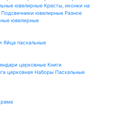
ельные ювелирные
Кресты, иконки на
е
Подсвечники ювелирные
Разное
ьные ювелирные
и
Яйца пасхальные
лендари церковные
Книги
га церковная
Наборы Пасхальные
храма