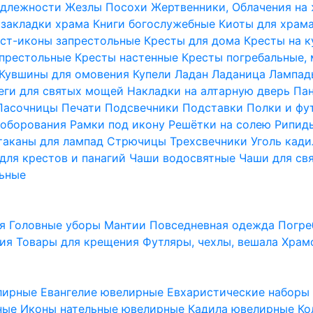
надлежности
Жезлы Посохи
Жертвенники, Облачения на
 закладки храма
Книги богослужебные
Киоты для храм
ст-иконы запрестольные
Кресты для дома
Кресты на 
апрестольные
Кресты настенные
Кресты погребальные,
Кувшины для омовения
Купели
Ладан
Ладаница
Лампад
еги для святых мощей
Накладки на алтарную дверь
Па
Пасочницы
Печати
Подсвечники
Подставки
Полки и фу
соборования
Рамки под икону
Решётки на солею
Рипи
таканы для лампад
Стрючицы
Трехсвечники
Уголь кад
для крестов и панагий
Чаши водосвятные
Чаши для св
ьные
ия
Головные уборы
Мантии
Повседневная одежда
Погре
ния
Товары для крещения
Футляры, чехлы, вешала
Храм
лирные
Евангелие ювелирные
Евхаристические набор
рные
Иконы нательные ювелирные
Кадила ювелирные
Ко