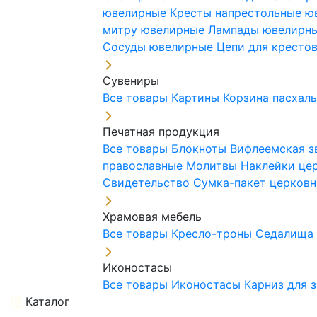
ювелирные
Кресты напрестольные 
митру ювелирные
Лампады ювелирн
Сосуды ювелирные
Цепи для кресто
Сувениры
Все товары
Картины
Корзина пасхал
Печатная продукция
Все товары
Блокноты
Вифлеемская з
православные
Молитвы
Наклейки це
Свидетельство
Сумка-пакет церковн
Храмовая мебель
Все товары
Кресло-троны
Седалищ
Иконостасы
Все товары
Иконостасы
Карниз для 
Каталог