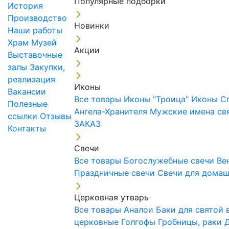
Популярные подборки
История
Производство
Новинки
Наши работы
Храм
Музей
Акции
Выставочные
залы
Закупки,
реализация
Иконы
Вакансии
Все товары
Иконы "Троица"
Иконы С
Полезные
Ангела-Хранителя
Мужские имена св
ссылки
Отзывы
ЗАКАЗ
Контакты
Свечи
Все товары
Богослужебные свечи
Ве
Праздничные свечи
Свечи для дома
Церковная утварь
Все товары
Аналои
Баки для святой
церковные
Голгофы
Гробницы, раки