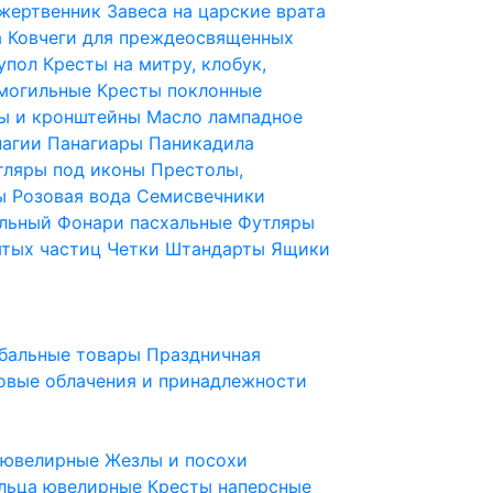
 жертвенник
Завеса на царские врата
а
Ковчеги для преждеосвященных
купол
Кресты на митру, клобук,
 могильные
Кресты поклонные
ы и кронштейны
Масло лампадное
нагии
Панагиары
Паникадила
тляры под иконы
Престолы,
ды
Розовая вода
Семисвечники
ильный
Фонари пасхальные
Футляры
ятых частиц
Четки
Штандарты
Ящики
бальные товары
Праздничная
овые облачения и принадлежности
ы ювелирные
Жезлы и посохи
льца ювелирные
Кресты наперсные