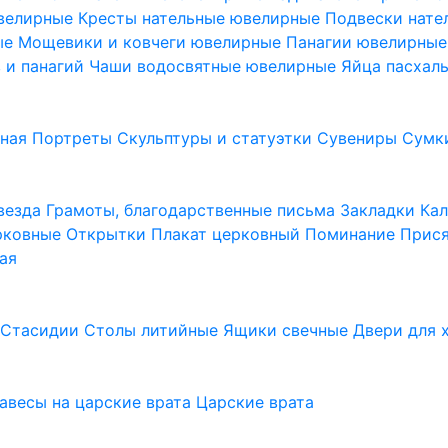
ювелирные
Кресты нательные ювелирные
Подвески нат
ые
Мощевики и ковчеги ювелирные
Панагии ювелирны
в и панагий
Чаши водосвятные ювелирные
Яйца пасхал
ьная
Портреты
Скульптуры и статуэтки
Сувениры
Сумк
везда
Грамоты, благодарственные письма
Закладки
Ка
рковные
Открытки
Плакат церковный
Поминание
Прися
ая
а
Стасидии
Столы литийные
Ящики свечные
Двери для 
завесы на царские врата
Царские врата