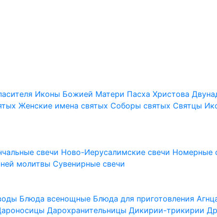
пасителя
Иконы Божией Матери
Пасха Христова
Двуна
ятых
Женские имена святых
Соборы святых
Святцы
Ик
нчальные свечи
Ново-Иерусалимские свечи
Номерные 
шней молитвы
Сувенирные свечи
 воды
Блюда всенощные
Блюда для приготовления Агн
Дароносицы
Дарохранительницы
Дикирии-трикирии
Др