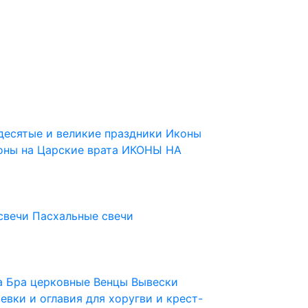
десятые и великие праздники
Иконы
оны на Царские врата
ИКОНЫ НА
свечи
Пасхальные свечи
ца
Бра церковные
Венцы
Вывески
евки и оглавия для хоругви и крест-