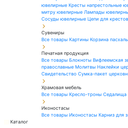
ювелирные
Кресты напрестольные 
митру ювелирные
Лампады ювелирн
Сосуды ювелирные
Цепи для кресто
Сувениры
Все товары
Картины
Корзина пасхал
Печатная продукция
Все товары
Блокноты
Вифлеемская з
православные
Молитвы
Наклейки це
Свидетельство
Сумка-пакет церковн
Храмовая мебель
Все товары
Кресло-троны
Седалищ
Иконостасы
Все товары
Иконостасы
Карниз для 
Каталог