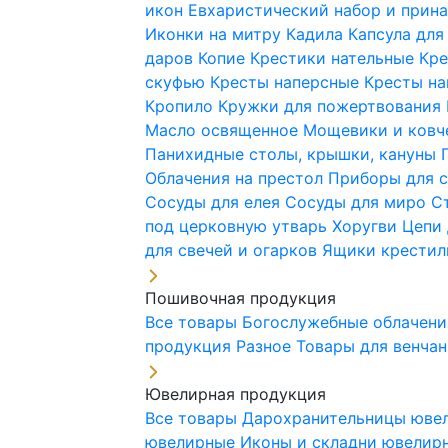
икон
Евхаристический набор и при
Иконки на митру
Кадила
Капсула для
даров
Копие
Крестики нательные
Кре
скуфью
Кресты наперсные
Кресты н
Кропило
Кружки для пожертвования
Масло освященное
Мощевики и ковч
Панихидные столы, крышки, кануны
Облачения на престол
Приборы для 
Сосуды для елея
Сосуды для миро
С
под церковную утварь
Хоругви
Цепи 
для свечей и огарков
Ящики крестил
Пошивочная продукция
Все товары
Богослужебные облачен
продукция
Разное
Товары для венча
Ювелирная продукция
Все товары
Дарохранительницы юве
ювелирные
Иконы и складни ювели