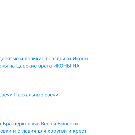
десятые и великие праздники
Иконы
оны на Царские врата
ИКОНЫ НА
свечи
Пасхальные свечи
ца
Бра церковные
Венцы
Вывески
евки и оглавия для хоругви и крест-