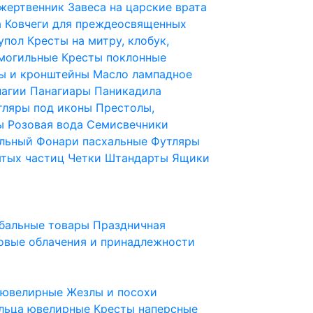
 жертвенник
Завеса на царские врата
а
Ковчеги для преждеосвященных
купол
Кресты на митру, клобук,
 могильные
Кресты поклонные
ы и кронштейны
Масло лампадное
нагии
Панагиары
Паникадила
тляры под иконы
Престолы,
ды
Розовая вода
Семисвечники
ильный
Фонари пасхальные
Футляры
ятых частиц
Четки
Штандарты
Ящики
бальные товары
Праздничная
овые облачения и принадлежности
ы ювелирные
Жезлы и посохи
льца ювелирные
Кресты наперсные