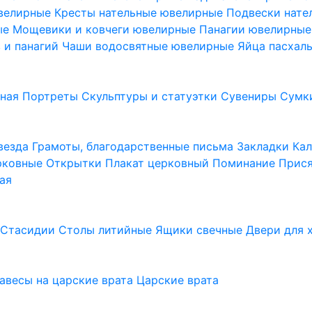
ювелирные
Кресты нательные ювелирные
Подвески нат
ые
Мощевики и ковчеги ювелирные
Панагии ювелирны
в и панагий
Чаши водосвятные ювелирные
Яйца пасхал
ьная
Портреты
Скульптуры и статуэтки
Сувениры
Сумк
везда
Грамоты, благодарственные письма
Закладки
Ка
рковные
Открытки
Плакат церковный
Поминание
Прися
ая
а
Стасидии
Столы литийные
Ящики свечные
Двери для 
завесы на царские врата
Царские врата