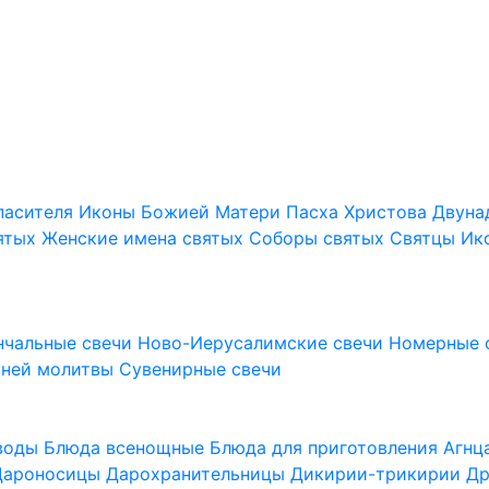
пасителя
Иконы Божией Матери
Пасха Христова
Двуна
ятых
Женские имена святых
Соборы святых
Святцы
Ик
нчальные свечи
Ново-Иерусалимские свечи
Номерные 
шней молитвы
Сувенирные свечи
 воды
Блюда всенощные
Блюда для приготовления Агн
Дароносицы
Дарохранительницы
Дикирии-трикирии
Др