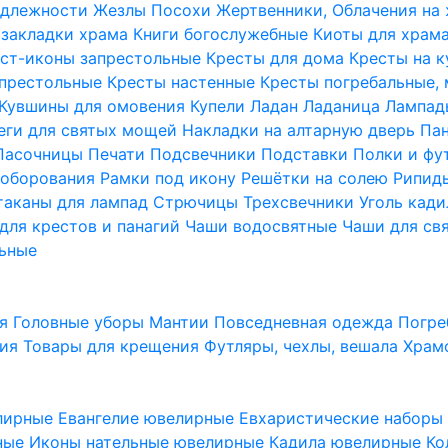
надлежности
Жезлы Посохи
Жертвенники, Облачения на
 закладки храма
Книги богослужебные
Киоты для храм
ст-иконы запрестольные
Кресты для дома
Кресты на 
апрестольные
Кресты настенные
Кресты погребальные,
Кувшины для омовения
Купели
Ладан
Ладаница
Лампад
еги для святых мощей
Накладки на алтарную дверь
Па
Пасочницы
Печати
Подсвечники
Подставки
Полки и фу
соборования
Рамки под икону
Решётки на солею
Рипи
таканы для лампад
Стрючицы
Трехсвечники
Уголь кад
для крестов и панагий
Чаши водосвятные
Чаши для св
ьные
ия
Головные уборы
Мантии
Повседневная одежда
Погре
ния
Товары для крещения
Футляры, чехлы, вешала
Храм
лирные
Евангелие ювелирные
Евхаристические набор
рные
Иконы нательные ювелирные
Кадила ювелирные
Ко