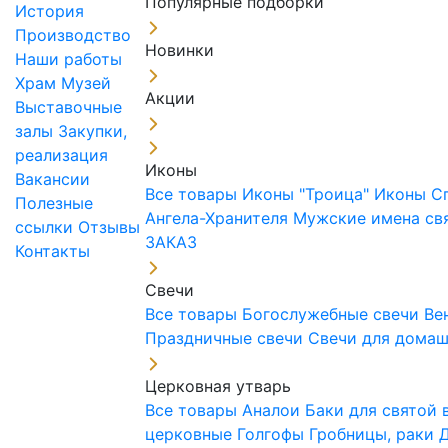
Популярные подборки
История
Производство
Новинки
Наши работы
Храм
Музей
Акции
Выставочные
залы
Закупки,
реализация
Иконы
Вакансии
Все товары
Иконы "Троица"
Иконы С
Полезные
Ангела-Хранителя
Мужские имена св
ссылки
Отзывы
ЗАКАЗ
Контакты
Свечи
Все товары
Богослужебные свечи
Ве
Праздничные свечи
Свечи для дома
Церковная утварь
Все товары
Аналои
Баки для святой
церковные
Голгофы
Гробницы, раки