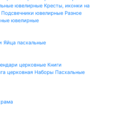
ельные ювелирные
Кресты, иконки на
е
Подсвечники ювелирные
Разное
ьные ювелирные
и
Яйца пасхальные
лендари церковные
Книги
га церковная
Наборы Пасхальные
храма