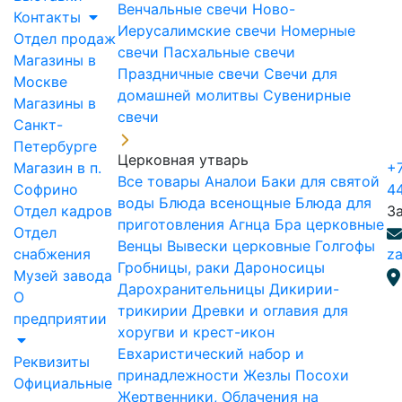
Венчальные свечи
Ново-
Контакты
Иерусалимские свечи
Номерные
Отдел продаж
свечи
Пасхальные свечи
Магазины в
Праздничные свечи
Свечи для
Москве
домашней молитвы
Сувенирные
Магазины в
свечи
Санкт-
Петербурге
Церковная утварь
Магазин в п.
+7
Все товары
Аналои
Баки для святой
Софрино
4
воды
Блюда всенощные
Блюда для
Отдел кадров
З
приготовления Агнца
Бра церковные
Отдел
Венцы
Вывески церковные
Голгофы
снабжения
za
Гробницы, раки
Дароносицы
Музей завода
Дарохранительницы
Дикирии-
О
трикирии
Древки и оглавия для
предприятии
хоругви и крест-икон
Евхаристический набор и
Реквизиты
принадлежности
Жезлы Посохи
Официальные
Жертвенники, Облачения на