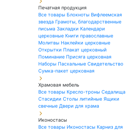
Печатная продукция
Все товары
Блокноты
Вифлеемская
звезда
Грамоты, благодарственные
письма
Закладки
Календари
церковные
Книги православные
Молитвы
Наклейки церковные
Открытки
Плакат церковный
Поминание
Присяга церковная
Наборы Пасхальные
Свидетельство
Сумка-пакет церковная
Храмовая мебель
Все товары
Кресло-троны
Седалища
Стасидии
Столы литийные
Ящики
свечные
Двери для храма
Иконостасы
Все товары
Иконостасы
Карниз для