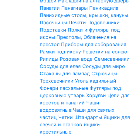
мощей
Накладки на алтарную дверь
Панагии
Панагиары
Паникадила
Панихидные столы, крышки, кануны
Пасочницы
Печати
Подсвечники
Подставки
Полки и футляры под
иконы
Престолы, Облачения на
престол
Приборы для соборования
Рамки под икону
Решётки на солею
Рипиды
Розовая вода
Семисвечники
Сосуды для елея
Сосуды для миро
Стаканы для лампад
Стрючицы
Трехсвечники
Уголь кадильный
Фонари пасхальные
Футляры под
церковную утварь
Хоругви
Цепи для
крестов и панагий
Чаши
водосвятные
Чаши для святых
частиц
Четки
Штандарты
Ящики для
свечей и огарков
Ящики
крестильные