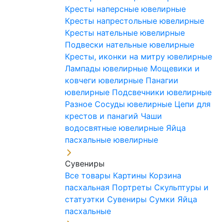
Кресты наперсные ювелирные
Кресты напрестольные ювелирные
Кресты нательные ювелирные
Подвески нательные ювелирные
Кресты, иконки на митру ювелирные
Лампады ювелирные
Мощевики и
ковчеги ювелирные
Панагии
ювелирные
Подсвечники ювелирные
Разное
Сосуды ювелирные
Цепи для
крестов и панагий
Чаши
водосвятные ювелирные
Яйца
пасхальные ювелирные
Сувениры
Все товары
Картины
Корзина
пасхальная
Портреты
Скульптуры и
статуэтки
Сувениры
Сумки
Яйца
пасхальные