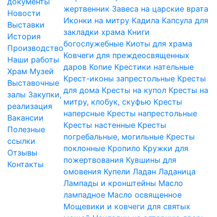
документы
жертвенник
Завеса на царские врата
Новости
Иконки на митру
Кадила
Капсула для
Выставки
закладки храма
Книги
История
богослужебные
Киоты для храма
Производство
Ковчеги для преждеосвященных
Наши работы
даров
Копие
Крестики нательные
Храм
Музей
Крест-иконы запрестольные
Кресты
Выставочные
для дома
Кресты на купол
Кресты на
залы
Закупки,
митру, клобук, скуфью
Кресты
реализация
наперсные
Кресты напрестольные
Вакансии
Кресты настенные
Кресты
Полезные
погребальные, могильные
Кресты
ссылки
поклонные
Кропило
Кружки для
Отзывы
пожертвования
Кувшины для
Контакты
омовения
Купели
Ладан
Ладаница
Лампады и кронштейны
Масло
лампадное
Масло освященное
Мощевики и ковчеги для святых