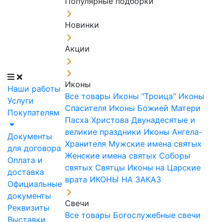
Популярные подборки
Новинки
Акции
Иконы
Наши работы
Все товары
Иконы "Троица"
Иконы
Услуги
Спасителя
Иконы Божией Матери
Покупателям
Пасха Христова
Двунадесятые и
великие праздники
Иконы Ангела-
Документы
Хранителя
Мужские имена святых
для договора
Женские имена святых
Соборы
Оплата и
святых
Святцы
Иконы на Царские
доставка
врата
ИКОНЫ НА ЗАКАЗ
Официальные
документы
Свечи
Реквизиты
Все товары
Богослужебные свечи
Выставки