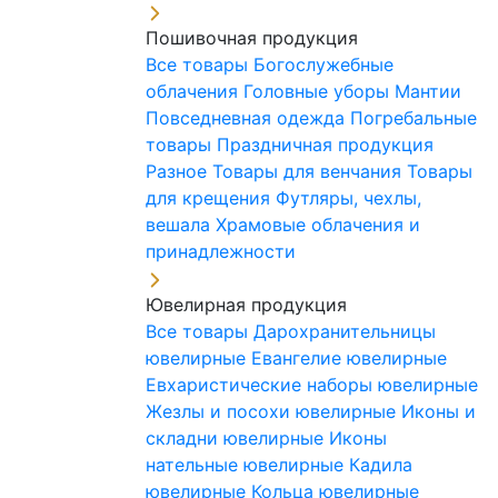
Пошивочная продукция
Все товары
Богослужебные
облачения
Головные уборы
Мантии
Повседневная одежда
Погребальные
товары
Праздничная продукция
Разное
Товары для венчания
Товары
для крещения
Футляры, чехлы,
вешала
Храмовые облачения и
принадлежности
Ювелирная продукция
Все товары
Дарохранительницы
ювелирные
Евангелие ювелирные
Евхаристические наборы ювелирные
Жезлы и посохи ювелирные
Иконы и
складни ювелирные
Иконы
нательные ювелирные
Кадила
ювелирные
Кольца ювелирные