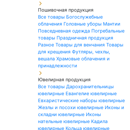
Пошивочная продукция
Все товары
Богослужебные
облачения
Головные уборы
Мантии
Повседневная одежда
Погребальные
товары
Праздничная продукция
Разное
Товары для венчания
Товары
для крещения
Футляры, чехлы,
вешала
Храмовые облачения и
принадлежности
Ювелирная продукция
Все товары
Дарохранительницы
ювелирные
Евангелие ювелирные
Евхаристические наборы ювелирные
Жезлы и посохи ювелирные
Иконы и
складни ювелирные
Иконы
нательные ювелирные
Кадила
ювелирные
Кольца ювелирные