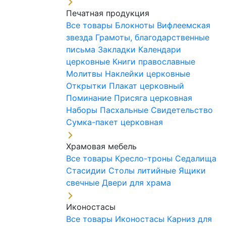
Печатная продукция
Все товары
Блокноты
Вифлеемская
звезда
Грамоты, благодарственные
письма
Закладки
Календари
церковные
Книги православные
Молитвы
Наклейки церковные
Открытки
Плакат церковный
Поминание
Присяга церковная
Наборы Пасхальные
Свидетельство
Сумка-пакет церковная
Храмовая мебель
Все товары
Кресло-троны
Седалища
Стасидии
Столы литийные
Ящики
свечные
Двери для храма
Иконостасы
Все товары
Иконостасы
Карниз для