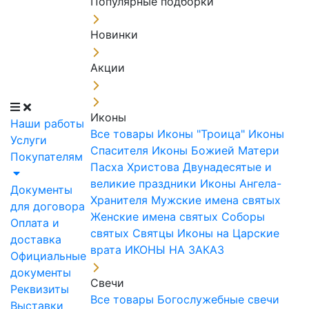
Популярные подборки
Новинки
Акции
Иконы
Наши работы
Все товары
Иконы "Троица"
Иконы
Услуги
Спасителя
Иконы Божией Матери
Покупателям
Пасха Христова
Двунадесятые и
великие праздники
Иконы Ангела-
Документы
Хранителя
Мужские имена святых
для договора
Женские имена святых
Соборы
Оплата и
святых
Святцы
Иконы на Царские
доставка
врата
ИКОНЫ НА ЗАКАЗ
Официальные
документы
Свечи
Реквизиты
Все товары
Богослужебные свечи
Выставки