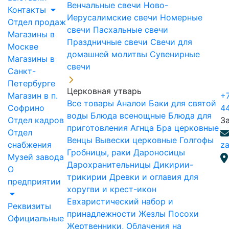
Венчальные свечи
Ново-
Контакты
Иерусалимские свечи
Номерные
Отдел продаж
свечи
Пасхальные свечи
Магазины в
Праздничные свечи
Свечи для
Москве
домашней молитвы
Сувенирные
Магазины в
свечи
Санкт-
Петербурге
Церковная утварь
Магазин в п.
+7
Все товары
Аналои
Баки для святой
Софрино
4
воды
Блюда всенощные
Блюда для
Отдел кадров
З
приготовления Агнца
Бра церковные
Отдел
Венцы
Вывески церковные
Голгофы
снабжения
za
Гробницы, раки
Дароносицы
Музей завода
Дарохранительницы
Дикирии-
О
трикирии
Древки и оглавия для
предприятии
хоругви и крест-икон
Евхаристический набор и
Реквизиты
принадлежности
Жезлы Посохи
Официальные
Жертвенники, Облачения на