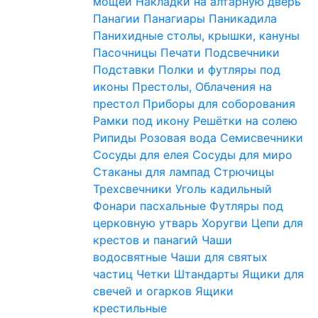
мощей
Накладки на алтарную дверь
Панагии
Панагиары
Паникадила
Панихидные столы, крышки, кануны
Пасочницы
Печати
Подсвечники
Подставки
Полки и футляры под
иконы
Престолы, Облачения на
престол
Приборы для соборования
Рамки под икону
Решётки на солею
Рипиды
Розовая вода
Семисвечники
Сосуды для елея
Сосуды для миро
Стаканы для лампад
Стрючицы
Трехсвечники
Уголь кадильный
Фонари пасхальные
Футляры под
церковную утварь
Хоругви
Цепи для
крестов и панагий
Чаши
водосвятные
Чаши для святых
частиц
Четки
Штандарты
Ящики для
свечей и огарков
Ящики
крестильные