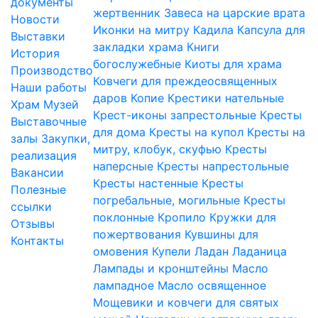
документы
жертвенник
Завеса на царские врата
Новости
Иконки на митру
Кадила
Капсула для
Выставки
закладки храма
Книги
История
богослужебные
Киоты для храма
Производство
Ковчеги для преждеосвященных
Наши работы
даров
Копие
Крестики нательные
Храм
Музей
Крест-иконы запрестольные
Кресты
Выставочные
для дома
Кресты на купол
Кресты на
залы
Закупки,
митру, клобук, скуфью
Кресты
реализация
наперсные
Кресты напрестольные
Вакансии
Кресты настенные
Кресты
Полезные
погребальные, могильные
Кресты
ссылки
поклонные
Кропило
Кружки для
Отзывы
пожертвования
Кувшины для
Контакты
омовения
Купели
Ладан
Ладаница
Лампады и кронштейны
Масло
лампадное
Масло освященное
Мощевики и ковчеги для святых