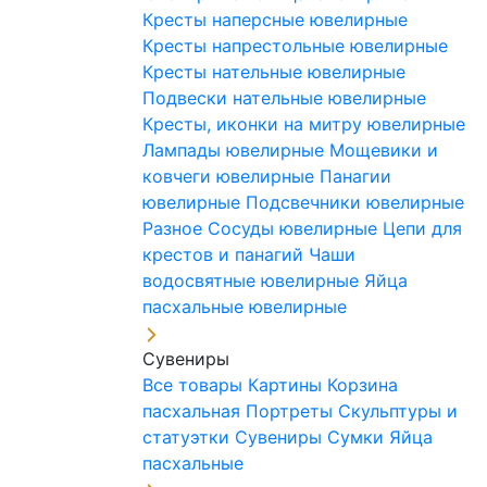
Кресты наперсные ювелирные
Кресты напрестольные ювелирные
Кресты нательные ювелирные
Подвески нательные ювелирные
Кресты, иконки на митру ювелирные
Лампады ювелирные
Мощевики и
ковчеги ювелирные
Панагии
ювелирные
Подсвечники ювелирные
Разное
Сосуды ювелирные
Цепи для
крестов и панагий
Чаши
водосвятные ювелирные
Яйца
пасхальные ювелирные
Сувениры
Все товары
Картины
Корзина
пасхальная
Портреты
Скульптуры и
статуэтки
Сувениры
Сумки
Яйца
пасхальные