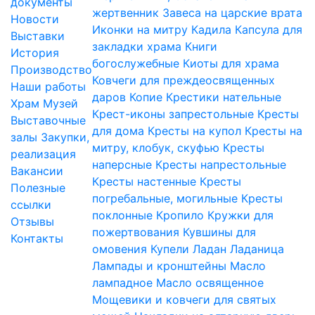
документы
жертвенник
Завеса на царские врата
Новости
Иконки на митру
Кадила
Капсула для
Выставки
закладки храма
Книги
История
богослужебные
Киоты для храма
Производство
Ковчеги для преждеосвященных
Наши работы
даров
Копие
Крестики нательные
Храм
Музей
Крест-иконы запрестольные
Кресты
Выставочные
для дома
Кресты на купол
Кресты на
залы
Закупки,
митру, клобук, скуфью
Кресты
реализация
наперсные
Кресты напрестольные
Вакансии
Кресты настенные
Кресты
Полезные
погребальные, могильные
Кресты
ссылки
поклонные
Кропило
Кружки для
Отзывы
пожертвования
Кувшины для
Контакты
омовения
Купели
Ладан
Ладаница
Лампады и кронштейны
Масло
лампадное
Масло освященное
Мощевики и ковчеги для святых