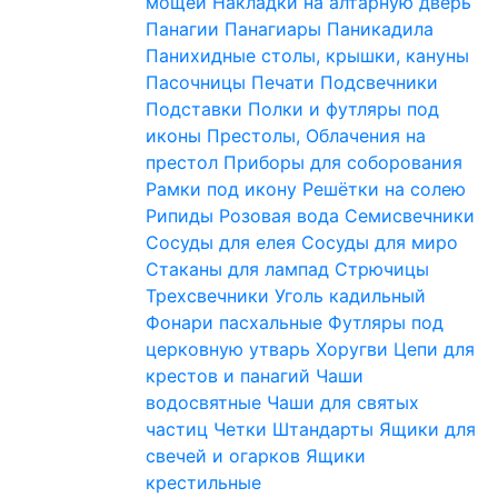
мощей
Накладки на алтарную дверь
Панагии
Панагиары
Паникадила
Панихидные столы, крышки, кануны
Пасочницы
Печати
Подсвечники
Подставки
Полки и футляры под
иконы
Престолы, Облачения на
престол
Приборы для соборования
Рамки под икону
Решётки на солею
Рипиды
Розовая вода
Семисвечники
Сосуды для елея
Сосуды для миро
Стаканы для лампад
Стрючицы
Трехсвечники
Уголь кадильный
Фонари пасхальные
Футляры под
церковную утварь
Хоругви
Цепи для
крестов и панагий
Чаши
водосвятные
Чаши для святых
частиц
Четки
Штандарты
Ящики для
свечей и огарков
Ящики
крестильные