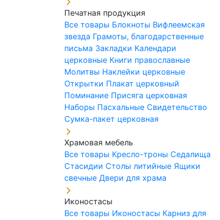
Печатная продукция
Все товары
Блокноты
Вифлеемская
звезда
Грамоты, благодарственные
письма
Закладки
Календари
церковные
Книги православные
Молитвы
Наклейки церковные
Открытки
Плакат церковный
Поминание
Присяга церковная
Наборы Пасхальные
Свидетельство
Сумка-пакет церковная
Храмовая мебель
Все товары
Кресло-троны
Седалища
Стасидии
Столы литийные
Ящики
свечные
Двери для храма
Иконостасы
Все товары
Иконостасы
Карниз для