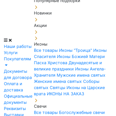
Популярные подборки
Новинки
Акции
Иконы
Наши работы
Все товары
Иконы "Троица"
Иконы
Услуги
Спасителя
Иконы Божией Матери
Покупателям
Пасха Христова
Двунадесятые и
великие праздники
Иконы Ангела-
Документы
Хранителя
Мужские имена святых
для договора
Женские имена святых
Соборы
Оплата и
святых
Святцы
Иконы на Царские
доставка
врата
ИКОНЫ НА ЗАКАЗ
Официальные
документы
Свечи
Реквизиты
Все товары
Богослужебные свечи
Выставки