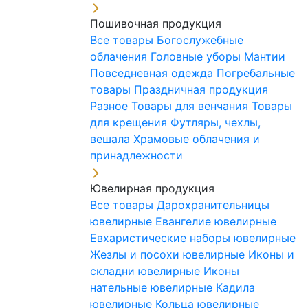
Пошивочная продукция
Все товары
Богослужебные
облачения
Головные уборы
Мантии
Повседневная одежда
Погребальные
товары
Праздничная продукция
Разное
Товары для венчания
Товары
для крещения
Футляры, чехлы,
вешала
Храмовые облачения и
принадлежности
Ювелирная продукция
Все товары
Дарохранительницы
ювелирные
Евангелие ювелирные
Евхаристические наборы ювелирные
Жезлы и посохи ювелирные
Иконы и
складни ювелирные
Иконы
нательные ювелирные
Кадила
ювелирные
Кольца ювелирные