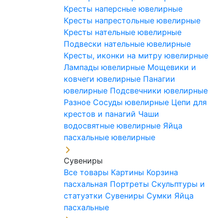
Кресты наперсные ювелирные
Кресты напрестольные ювелирные
Кресты нательные ювелирные
Подвески нательные ювелирные
Кресты, иконки на митру ювелирные
Лампады ювелирные
Мощевики и
ковчеги ювелирные
Панагии
ювелирные
Подсвечники ювелирные
Разное
Сосуды ювелирные
Цепи для
крестов и панагий
Чаши
водосвятные ювелирные
Яйца
пасхальные ювелирные
Сувениры
Все товары
Картины
Корзина
пасхальная
Портреты
Скульптуры и
статуэтки
Сувениры
Сумки
Яйца
пасхальные