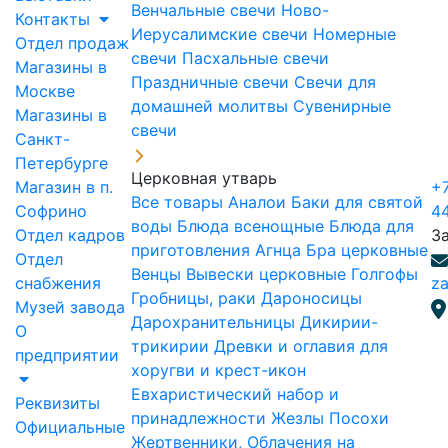
Венчальные свечи
Ново-
Контакты
Иерусалимские свечи
Номерные
Отдел продаж
свечи
Пасхальные свечи
Магазины в
Праздничные свечи
Свечи для
Москве
домашней молитвы
Сувенирные
Магазины в
свечи
Санкт-
Петербурге
Церковная утварь
Магазин в п.
+7
Все товары
Аналои
Баки для святой
Софрино
4
воды
Блюда всенощные
Блюда для
Отдел кадров
З
приготовления Агнца
Бра церковные
Отдел
Венцы
Вывески церковные
Голгофы
снабжения
za
Гробницы, раки
Дароносицы
Музей завода
Дарохранительницы
Дикирии-
О
трикирии
Древки и оглавия для
предприятии
хоругви и крест-икон
Евхаристический набор и
Реквизиты
принадлежности
Жезлы Посохи
Официальные
Жертвенники, Облачения на