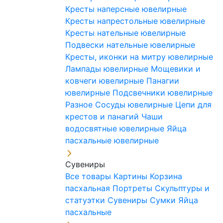
Кресты наперсные ювелирные
Кресты напрестольные ювелирные
Кресты нательные ювелирные
Подвески нательные ювелирные
Кресты, иконки на митру ювелирные
Лампады ювелирные
Мощевики и
ковчеги ювелирные
Панагии
ювелирные
Подсвечники ювелирные
Разное
Сосуды ювелирные
Цепи для
крестов и панагий
Чаши
водосвятные ювелирные
Яйца
пасхальные ювелирные
Сувениры
Все товары
Картины
Корзина
пасхальная
Портреты
Скульптуры и
статуэтки
Сувениры
Сумки
Яйца
пасхальные