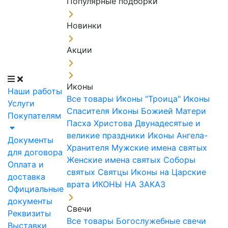
Популярные подборки
Новинки
Акции
Иконы
Наши работы
Все товары
Иконы "Троица"
Иконы
Услуги
Спасителя
Иконы Божией Матери
Покупателям
Пасха Христова
Двунадесятые и
великие праздники
Иконы Ангела-
Документы
Хранителя
Мужские имена святых
для договора
Женские имена святых
Соборы
Оплата и
святых
Святцы
Иконы на Царские
доставка
врата
ИКОНЫ НА ЗАКАЗ
Официальные
документы
Свечи
Реквизиты
Все товары
Богослужебные свечи
Выставки