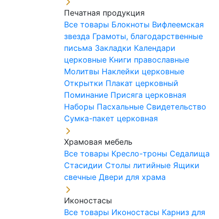
Печатная продукция
Все товары
Блокноты
Вифлеемская
звезда
Грамоты, благодарственные
письма
Закладки
Календари
церковные
Книги православные
Молитвы
Наклейки церковные
Открытки
Плакат церковный
Поминание
Присяга церковная
Наборы Пасхальные
Свидетельство
Сумка-пакет церковная
Храмовая мебель
Все товары
Кресло-троны
Седалища
Стасидии
Столы литийные
Ящики
свечные
Двери для храма
Иконостасы
Все товары
Иконостасы
Карниз для