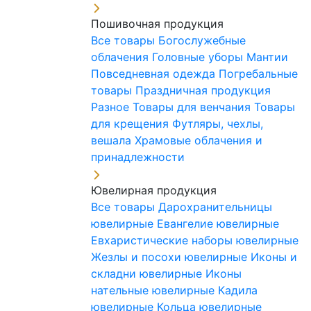
Пошивочная продукция
Все товары
Богослужебные
облачения
Головные уборы
Мантии
Повседневная одежда
Погребальные
товары
Праздничная продукция
Разное
Товары для венчания
Товары
для крещения
Футляры, чехлы,
вешала
Храмовые облачения и
принадлежности
Ювелирная продукция
Все товары
Дарохранительницы
ювелирные
Евангелие ювелирные
Евхаристические наборы ювелирные
Жезлы и посохи ювелирные
Иконы и
складни ювелирные
Иконы
нательные ювелирные
Кадила
ювелирные
Кольца ювелирные