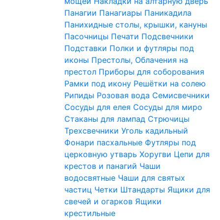
мощей
Накладки на алтарную дверь
Панагии
Панагиары
Паникадила
Панихидные столы, крышки, кануны
Пасочницы
Печати
Подсвечники
Подставки
Полки и футляры под
иконы
Престолы, Облачения на
престол
Приборы для соборования
Рамки под икону
Решётки на солею
Рипиды
Розовая вода
Семисвечники
Сосуды для елея
Сосуды для миро
Стаканы для лампад
Стрючицы
Трехсвечники
Уголь кадильный
Фонари пасхальные
Футляры под
церковную утварь
Хоругви
Цепи для
крестов и панагий
Чаши
водосвятные
Чаши для святых
частиц
Четки
Штандарты
Ящики для
свечей и огарков
Ящики
крестильные