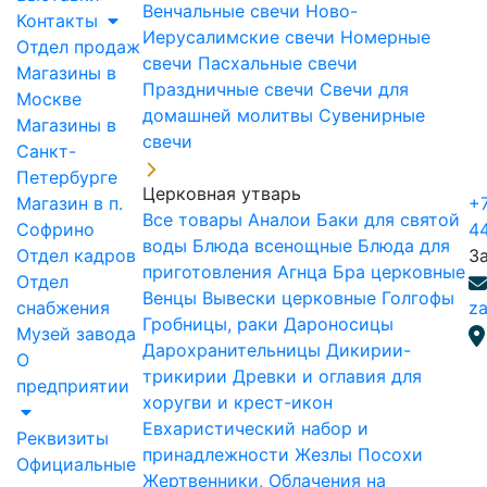
Венчальные свечи
Ново-
Контакты
Иерусалимские свечи
Номерные
Отдел продаж
свечи
Пасхальные свечи
Магазины в
Праздничные свечи
Свечи для
Москве
домашней молитвы
Сувенирные
Магазины в
свечи
Санкт-
Петербурге
Церковная утварь
Магазин в п.
+7
Все товары
Аналои
Баки для святой
Софрино
4
воды
Блюда всенощные
Блюда для
Отдел кадров
З
приготовления Агнца
Бра церковные
Отдел
Венцы
Вывески церковные
Голгофы
снабжения
za
Гробницы, раки
Дароносицы
Музей завода
Дарохранительницы
Дикирии-
О
трикирии
Древки и оглавия для
предприятии
хоругви и крест-икон
Евхаристический набор и
Реквизиты
принадлежности
Жезлы Посохи
Официальные
Жертвенники, Облачения на