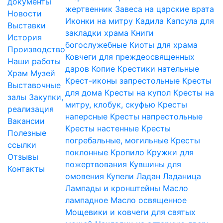
документы
жертвенник
Завеса на царские врата
Новости
Иконки на митру
Кадила
Капсула для
Выставки
закладки храма
Книги
История
богослужебные
Киоты для храма
Производство
Ковчеги для преждеосвященных
Наши работы
даров
Копие
Крестики нательные
Храм
Музей
Крест-иконы запрестольные
Кресты
Выставочные
для дома
Кресты на купол
Кресты на
залы
Закупки,
митру, клобук, скуфью
Кресты
реализация
наперсные
Кресты напрестольные
Вакансии
Кресты настенные
Кресты
Полезные
погребальные, могильные
Кресты
ссылки
поклонные
Кропило
Кружки для
Отзывы
пожертвования
Кувшины для
Контакты
омовения
Купели
Ладан
Ладаница
Лампады и кронштейны
Масло
лампадное
Масло освященное
Мощевики и ковчеги для святых