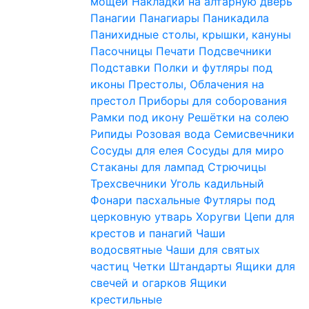
мощей
Накладки на алтарную дверь
Панагии
Панагиары
Паникадила
Панихидные столы, крышки, кануны
Пасочницы
Печати
Подсвечники
Подставки
Полки и футляры под
иконы
Престолы, Облачения на
престол
Приборы для соборования
Рамки под икону
Решётки на солею
Рипиды
Розовая вода
Семисвечники
Сосуды для елея
Сосуды для миро
Стаканы для лампад
Стрючицы
Трехсвечники
Уголь кадильный
Фонари пасхальные
Футляры под
церковную утварь
Хоругви
Цепи для
крестов и панагий
Чаши
водосвятные
Чаши для святых
частиц
Четки
Штандарты
Ящики для
свечей и огарков
Ящики
крестильные