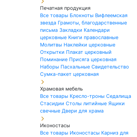
Печатная продукция
Все товары
Блокноты
Вифлеемская
звезда
Грамоты, благодарственные
письма
Закладки
Календари
церковные
Книги православные
Молитвы
Наклейки церковные
Открытки
Плакат церковный
Поминание
Присяга церковная
Наборы Пасхальные
Свидетельство
Сумка-пакет церковная
Храмовая мебель
Все товары
Кресло-троны
Седалища
Стасидии
Столы литийные
Ящики
свечные
Двери для храма
Иконостасы
Все товары
Иконостасы
Карниз для