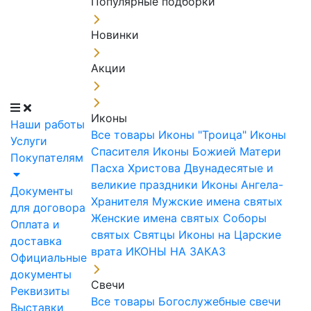
Популярные подборки
Новинки
Акции
Иконы
Наши работы
Все товары
Иконы "Троица"
Иконы
Услуги
Спасителя
Иконы Божией Матери
Покупателям
Пасха Христова
Двунадесятые и
великие праздники
Иконы Ангела-
Документы
Хранителя
Мужские имена святых
для договора
Женские имена святых
Соборы
Оплата и
святых
Святцы
Иконы на Царские
доставка
врата
ИКОНЫ НА ЗАКАЗ
Официальные
документы
Свечи
Реквизиты
Все товары
Богослужебные свечи
Выставки