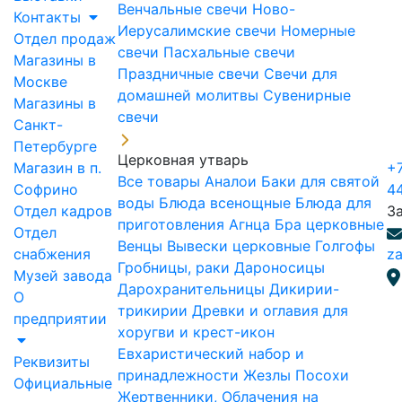
Венчальные свечи
Ново-
Контакты
Иерусалимские свечи
Номерные
Отдел продаж
свечи
Пасхальные свечи
Магазины в
Праздничные свечи
Свечи для
Москве
домашней молитвы
Сувенирные
Магазины в
свечи
Санкт-
Петербурге
Церковная утварь
Магазин в п.
+7
Все товары
Аналои
Баки для святой
Софрино
4
воды
Блюда всенощные
Блюда для
Отдел кадров
З
приготовления Агнца
Бра церковные
Отдел
Венцы
Вывески церковные
Голгофы
снабжения
za
Гробницы, раки
Дароносицы
Музей завода
Дарохранительницы
Дикирии-
О
трикирии
Древки и оглавия для
предприятии
хоругви и крест-икон
Евхаристический набор и
Реквизиты
принадлежности
Жезлы Посохи
Официальные
Жертвенники, Облачения на