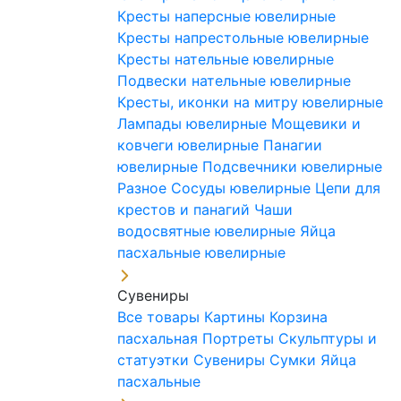
Кресты наперсные ювелирные
Кресты напрестольные ювелирные
Кресты нательные ювелирные
Подвески нательные ювелирные
Кресты, иконки на митру ювелирные
Лампады ювелирные
Мощевики и
ковчеги ювелирные
Панагии
ювелирные
Подсвечники ювелирные
Разное
Сосуды ювелирные
Цепи для
крестов и панагий
Чаши
водосвятные ювелирные
Яйца
пасхальные ювелирные
Сувениры
Все товары
Картины
Корзина
пасхальная
Портреты
Скульптуры и
статуэтки
Сувениры
Сумки
Яйца
пасхальные