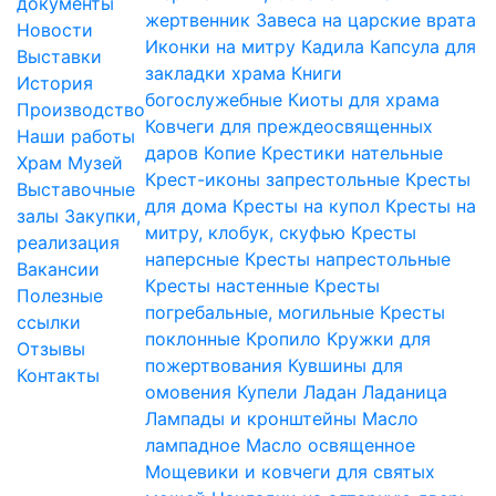
документы
жертвенник
Завеса на царские врата
Новости
Иконки на митру
Кадила
Капсула для
Выставки
закладки храма
Книги
История
богослужебные
Киоты для храма
Производство
Ковчеги для преждеосвященных
Наши работы
даров
Копие
Крестики нательные
Храм
Музей
Крест-иконы запрестольные
Кресты
Выставочные
для дома
Кресты на купол
Кресты на
залы
Закупки,
митру, клобук, скуфью
Кресты
реализация
наперсные
Кресты напрестольные
Вакансии
Кресты настенные
Кресты
Полезные
погребальные, могильные
Кресты
ссылки
поклонные
Кропило
Кружки для
Отзывы
пожертвования
Кувшины для
Контакты
омовения
Купели
Ладан
Ладаница
Лампады и кронштейны
Масло
лампадное
Масло освященное
Мощевики и ковчеги для святых