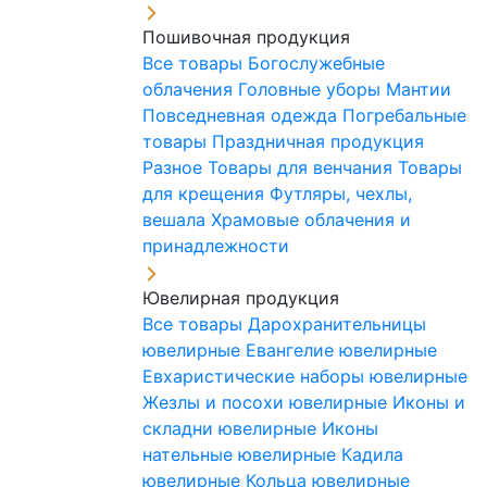
Пошивочная продукция
Все товары
Богослужебные
облачения
Головные уборы
Мантии
Повседневная одежда
Погребальные
товары
Праздничная продукция
Разное
Товары для венчания
Товары
для крещения
Футляры, чехлы,
вешала
Храмовые облачения и
принадлежности
Ювелирная продукция
Все товары
Дарохранительницы
ювелирные
Евангелие ювелирные
Евхаристические наборы ювелирные
Жезлы и посохи ювелирные
Иконы и
складни ювелирные
Иконы
нательные ювелирные
Кадила
ювелирные
Кольца ювелирные