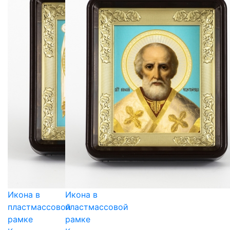
Икона в
Икона в
пластмассовой
пластмассовой
рамке
рамке