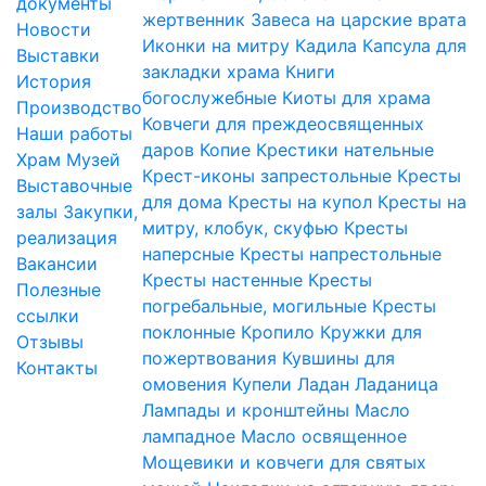
документы
жертвенник
Завеса на царские врата
Новости
Иконки на митру
Кадила
Капсула для
Выставки
закладки храма
Книги
История
богослужебные
Киоты для храма
Производство
Ковчеги для преждеосвященных
Наши работы
даров
Копие
Крестики нательные
Храм
Музей
Крест-иконы запрестольные
Кресты
Выставочные
для дома
Кресты на купол
Кресты на
залы
Закупки,
митру, клобук, скуфью
Кресты
реализация
наперсные
Кресты напрестольные
Вакансии
Кресты настенные
Кресты
Полезные
погребальные, могильные
Кресты
ссылки
поклонные
Кропило
Кружки для
Отзывы
пожертвования
Кувшины для
Контакты
омовения
Купели
Ладан
Ладаница
Лампады и кронштейны
Масло
лампадное
Масло освященное
Мощевики и ковчеги для святых