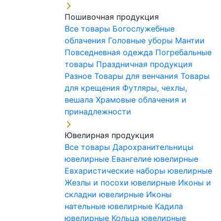
Пошивочная продукция
Все товары
Богослужебные
облачения
Головные уборы
Мантии
Повседневная одежда
Погребальные
товары
Праздничная продукция
Разное
Товары для венчания
Товары
для крещения
Футляры, чехлы,
вешала
Храмовые облачения и
принадлежности
Ювелирная продукция
Все товары
Дарохранительницы
ювелирные
Евангелие ювелирные
Евхаристические наборы ювелирные
Жезлы и посохи ювелирные
Иконы и
складни ювелирные
Иконы
нательные ювелирные
Кадила
ювелирные
Кольца ювелирные