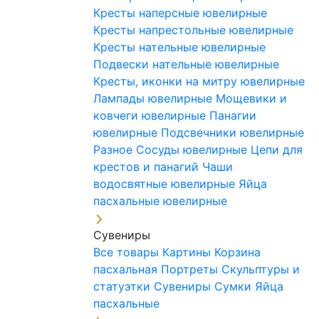
Кресты наперсные ювелирные
Кресты напрестольные ювелирные
Кресты нательные ювелирные
Подвески нательные ювелирные
Кресты, иконки на митру ювелирные
Лампады ювелирные
Мощевики и
ковчеги ювелирные
Панагии
ювелирные
Подсвечники ювелирные
Разное
Сосуды ювелирные
Цепи для
крестов и панагий
Чаши
водосвятные ювелирные
Яйца
пасхальные ювелирные
Сувениры
Все товары
Картины
Корзина
пасхальная
Портреты
Скульптуры и
статуэтки
Сувениры
Сумки
Яйца
пасхальные