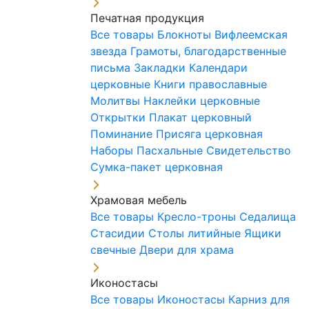
Печатная продукция
Все товары
Блокноты
Вифлеемская
звезда
Грамоты, благодарственные
письма
Закладки
Календари
церковные
Книги православные
Молитвы
Наклейки церковные
Открытки
Плакат церковный
Поминание
Присяга церковная
Наборы Пасхальные
Свидетельство
Сумка-пакет церковная
Храмовая мебель
Все товары
Кресло-троны
Седалища
Стасидии
Столы литийные
Ящики
свечные
Двери для храма
Иконостасы
Все товары
Иконостасы
Карниз для