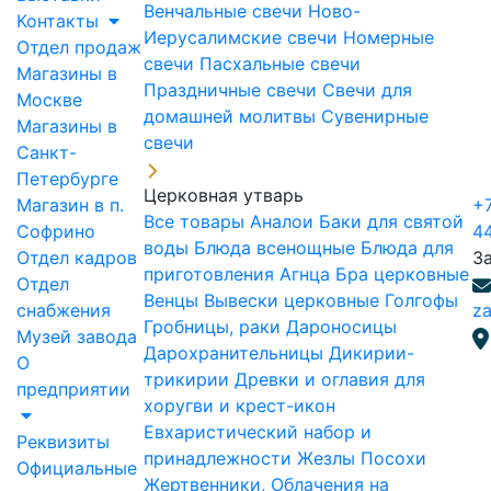
Венчальные свечи
Ново-
Контакты
Иерусалимские свечи
Номерные
Отдел продаж
свечи
Пасхальные свечи
Магазины в
Праздничные свечи
Свечи для
Москве
домашней молитвы
Сувенирные
Магазины в
свечи
Санкт-
Петербурге
Церковная утварь
Магазин в п.
+7
Все товары
Аналои
Баки для святой
Софрино
4
воды
Блюда всенощные
Блюда для
Отдел кадров
З
приготовления Агнца
Бра церковные
Отдел
Венцы
Вывески церковные
Голгофы
снабжения
za
Гробницы, раки
Дароносицы
Музей завода
Дарохранительницы
Дикирии-
О
трикирии
Древки и оглавия для
предприятии
хоругви и крест-икон
Евхаристический набор и
Реквизиты
принадлежности
Жезлы Посохи
Официальные
Жертвенники, Облачения на