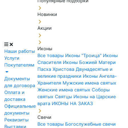
Популярные подборки
Новинки
Акции
Иконы
Наши работы
Все товары
Иконы "Троица"
Иконы
Услуги
Спасителя
Иконы Божией Матери
Покупателям
Пасха Христова
Двунадесятые и
великие праздники
Иконы Ангела-
Документы
Хранителя
Мужские имена святых
для договора
Женские имена святых
Соборы
Оплата и
святых
Святцы
Иконы на Царские
доставка
врата
ИКОНЫ НА ЗАКАЗ
Официальные
документы
Свечи
Реквизиты
Все товары
Богослужебные свечи
Выставки