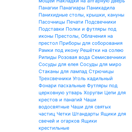
мощей
Накладки на алтарную дверь
Панагии
Панагиары
Паникадила
Панихидные столы, крышки, кануны
Пасочницы
Печати
Подсвечники
Подставки
Полки и футляры под
иконы
Престолы, Облачения на
престол
Приборы для соборования
Рамки под икону
Решётки на солею
Рипиды
Розовая вода
Семисвечники
Сосуды для елея
Сосуды для миро
Стаканы для лампад
Стрючицы
Трехсвечники
Уголь кадильный
Фонари пасхальные
Футляры под
церковную утварь
Хоругви
Цепи для
крестов и панагий
Чаши
водосвятные
Чаши для святых
частиц
Четки
Штандарты
Ящики для
свечей и огарков
Ящики
крестильные