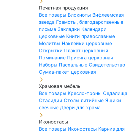
Печатная продукция
Все товары
Блокноты
Вифлеемская
звезда
Грамоты, благодарственные
письма
Закладки
Календари
церковные
Книги православные
Молитвы
Наклейки церковные
Открытки
Плакат церковный
Поминание
Присяга церковная
Наборы Пасхальные
Свидетельство
Сумка-пакет церковная
Храмовая мебель
Все товары
Кресло-троны
Седалища
Стасидии
Столы литийные
Ящики
свечные
Двери для храма
Иконостасы
Все товары
Иконостасы
Карниз для