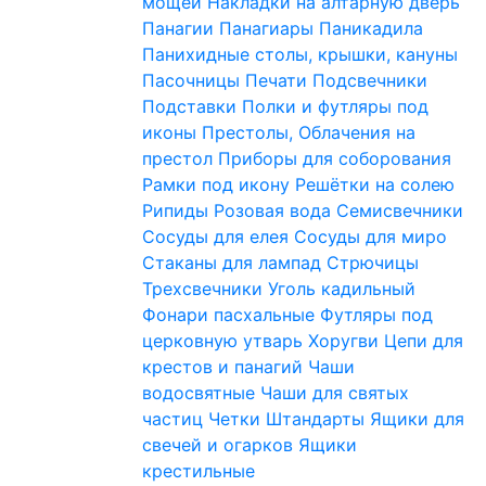
мощей
Накладки на алтарную дверь
Панагии
Панагиары
Паникадила
Панихидные столы, крышки, кануны
Пасочницы
Печати
Подсвечники
Подставки
Полки и футляры под
иконы
Престолы, Облачения на
престол
Приборы для соборования
Рамки под икону
Решётки на солею
Рипиды
Розовая вода
Семисвечники
Сосуды для елея
Сосуды для миро
Стаканы для лампад
Стрючицы
Трехсвечники
Уголь кадильный
Фонари пасхальные
Футляры под
церковную утварь
Хоругви
Цепи для
крестов и панагий
Чаши
водосвятные
Чаши для святых
частиц
Четки
Штандарты
Ящики для
свечей и огарков
Ящики
крестильные