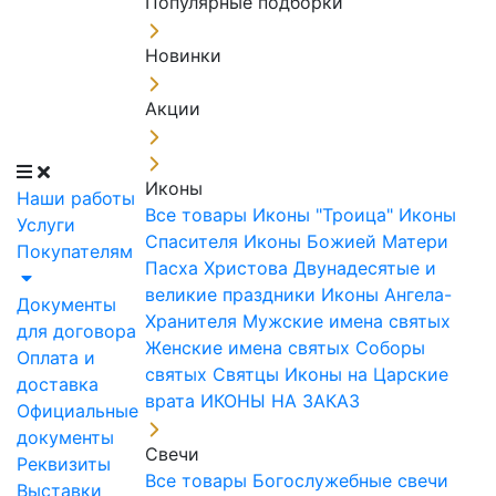
Популярные подборки
Новинки
Акции
Иконы
Наши работы
Все товары
Иконы "Троица"
Иконы
Услуги
Спасителя
Иконы Божией Матери
Покупателям
Пасха Христова
Двунадесятые и
великие праздники
Иконы Ангела-
Документы
Хранителя
Мужские имена святых
для договора
Женские имена святых
Соборы
Оплата и
святых
Святцы
Иконы на Царские
доставка
врата
ИКОНЫ НА ЗАКАЗ
Официальные
документы
Свечи
Реквизиты
Все товары
Богослужебные свечи
Выставки