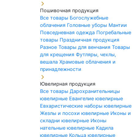
Пошивочная продукция
Все товары
Богослужебные
облачения
Головные уборы
Мантии
Повседневная одежда
Погребальные
товары
Праздничная продукция
Разное
Товары для венчания
Товары
для крещения
Футляры, чехлы,
вешала
Храмовые облачения и
принадлежности
Ювелирная продукция
Все товары
Дарохранительницы
ювелирные
Евангелие ювелирные
Евхаристические наборы ювелирные
Жезлы и посохи ювелирные
Иконы и
складни ювелирные
Иконы
нательные ювелирные
Кадила
ювелирные
Кольца ювелирные