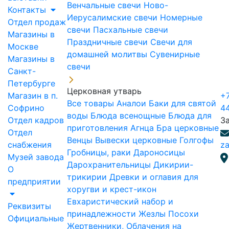
Венчальные свечи
Ново-
Контакты
Иерусалимские свечи
Номерные
Отдел продаж
свечи
Пасхальные свечи
Магазины в
Праздничные свечи
Свечи для
Москве
домашней молитвы
Сувенирные
Магазины в
свечи
Санкт-
Петербурге
Церковная утварь
Магазин в п.
+7
Все товары
Аналои
Баки для святой
Софрино
4
воды
Блюда всенощные
Блюда для
Отдел кадров
З
приготовления Агнца
Бра церковные
Отдел
Венцы
Вывески церковные
Голгофы
снабжения
za
Гробницы, раки
Дароносицы
Музей завода
Дарохранительницы
Дикирии-
О
трикирии
Древки и оглавия для
предприятии
хоругви и крест-икон
Евхаристический набор и
Реквизиты
принадлежности
Жезлы Посохи
Официальные
Жертвенники, Облачения на