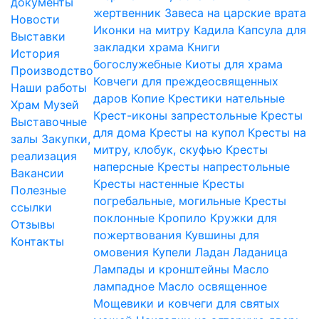
документы
жертвенник
Завеса на царские врата
Новости
Иконки на митру
Кадила
Капсула для
Выставки
закладки храма
Книги
История
богослужебные
Киоты для храма
Производство
Ковчеги для преждеосвященных
Наши работы
даров
Копие
Крестики нательные
Храм
Музей
Крест-иконы запрестольные
Кресты
Выставочные
для дома
Кресты на купол
Кресты на
залы
Закупки,
митру, клобук, скуфью
Кресты
реализация
наперсные
Кресты напрестольные
Вакансии
Кресты настенные
Кресты
Полезные
погребальные, могильные
Кресты
ссылки
поклонные
Кропило
Кружки для
Отзывы
пожертвования
Кувшины для
Контакты
омовения
Купели
Ладан
Ладаница
Лампады и кронштейны
Масло
лампадное
Масло освященное
Мощевики и ковчеги для святых