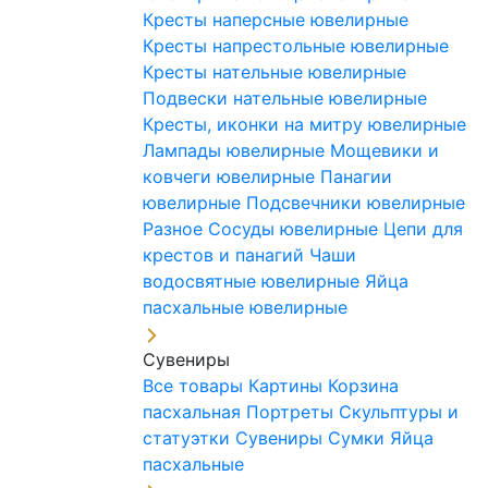
Кресты наперсные ювелирные
Кресты напрестольные ювелирные
Кресты нательные ювелирные
Подвески нательные ювелирные
Кресты, иконки на митру ювелирные
Лампады ювелирные
Мощевики и
ковчеги ювелирные
Панагии
ювелирные
Подсвечники ювелирные
Разное
Сосуды ювелирные
Цепи для
крестов и панагий
Чаши
водосвятные ювелирные
Яйца
пасхальные ювелирные
Сувениры
Все товары
Картины
Корзина
пасхальная
Портреты
Скульптуры и
статуэтки
Сувениры
Сумки
Яйца
пасхальные