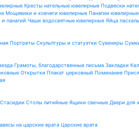
ювелирные
Кресты нательные ювелирные
Подвески нат
ые
Мощевики и ковчеги ювелирные
Панагии ювелирны
в и панагий
Чаши водосвятные ювелирные
Яйца пасхал
ьная
Портреты
Скульптуры и статуэтки
Сувениры
Сумк
везда
Грамоты, благодарственные письма
Закладки
Ка
рковные
Открытки
Плакат церковный
Поминание
Прися
ая
а
Стасидии
Столы литийные
Ящики свечные
Двери для 
завесы на царские врата
Царские врата