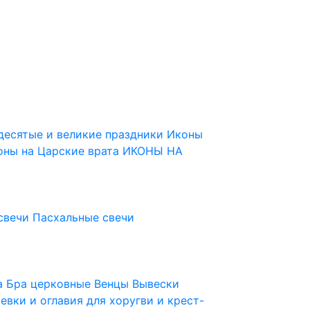
десятые и великие праздники
Иконы
оны на Царские врата
ИКОНЫ НА
свечи
Пасхальные свечи
ца
Бра церковные
Венцы
Вывески
евки и оглавия для хоругви и крест-