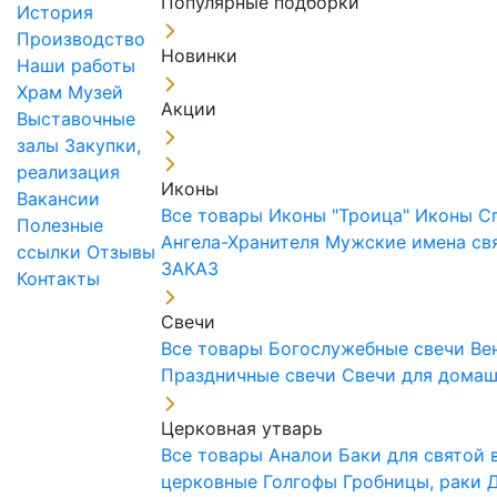
Популярные подборки
История
Производство
Новинки
Наши работы
Храм
Музей
Акции
Выставочные
залы
Закупки,
реализация
Иконы
Вакансии
Все товары
Иконы "Троица"
Иконы С
Полезные
Ангела-Хранителя
Мужские имена св
ссылки
Отзывы
ЗАКАЗ
Контакты
Свечи
Все товары
Богослужебные свечи
Ве
Праздничные свечи
Свечи для дома
Церковная утварь
Все товары
Аналои
Баки для святой
церковные
Голгофы
Гробницы, раки