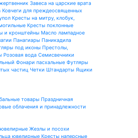
 жертвенник
Завеса на царские врата
а
Ковчеги для преждеосвященных
купол
Кресты на митру, клобук,
 могильные
Кресты поклонные
ы и кронштейны
Масло лампадное
нагии
Панагиары
Паникадила
тляры под иконы
Престолы,
ды
Розовая вода
Семисвечники
ильный
Фонари пасхальные
Футляры
ятых частиц
Четки
Штандарты
Ящики
бальные товары
Праздничная
овые облачения и принадлежности
ы ювелирные
Жезлы и посохи
льца ювелирные
Кресты наперсные