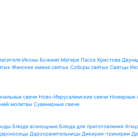
пасителя
Иконы Божией Матери
Пасха Христова
Двуна
ятых
Женские имена святых
Соборы святых
Святцы
Ик
нчальные свечи
Ново-Иерусалимские свечи
Номерные 
шней молитвы
Сувенирные свечи
 воды
Блюда всенощные
Блюда для приготовления Агн
Дароносицы
Дарохранительницы
Дикирии-трикирии
Др