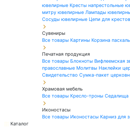
ювелирные
Кресты напрестольные 
митру ювелирные
Лампады ювелирн
Сосуды ювелирные
Цепи для кресто
Сувениры
Все товары
Картины
Корзина пасхал
Печатная продукция
Все товары
Блокноты
Вифлеемская з
православные
Молитвы
Наклейки це
Свидетельство
Сумка-пакет церковн
Храмовая мебель
Все товары
Кресло-троны
Седалищ
Иконостасы
Все товары
Иконостасы
Карниз для 
Каталог