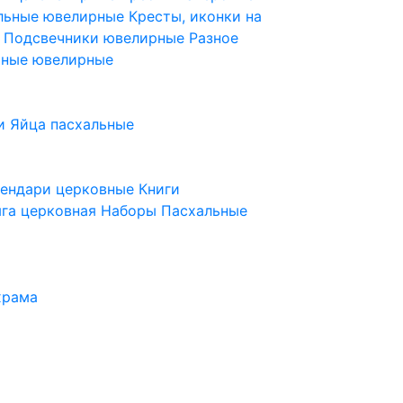
ельные ювелирные
Кресты, иконки на
е
Подсвечники ювелирные
Разное
ьные ювелирные
и
Яйца пасхальные
лендари церковные
Книги
га церковная
Наборы Пасхальные
храма