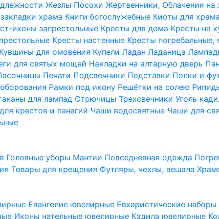
надлежности
Жезлы Посохи
Жертвенники, Облачения на
 закладки храма
Книги богослужебные
Киоты для храм
ст-иконы запрестольные
Кресты для дома
Кресты на 
апрестольные
Кресты настенные
Кресты погребальные,
Кувшины для омовения
Купели
Ладан
Ладаница
Лампад
еги для святых мощей
Накладки на алтарную дверь
Па
Пасочницы
Печати
Подсвечники
Подставки
Полки и фу
соборования
Рамки под икону
Решётки на солею
Рипи
таканы для лампад
Стрючицы
Трехсвечники
Уголь кад
для крестов и панагий
Чаши водосвятные
Чаши для св
ьные
ия
Головные уборы
Мантии
Повседневная одежда
Погре
ния
Товары для крещения
Футляры, чехлы, вешала
Храм
лирные
Евангелие ювелирные
Евхаристические набор
рные
Иконы нательные ювелирные
Кадила ювелирные
Ко