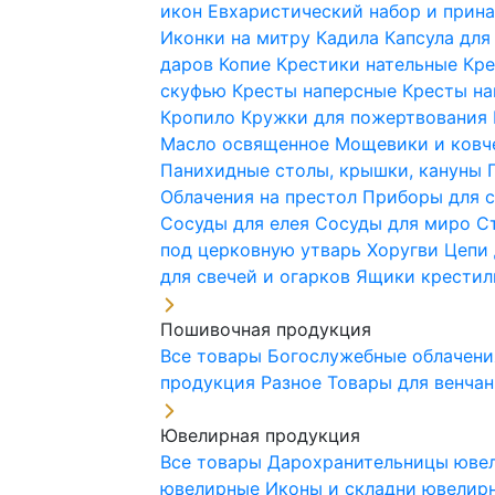
икон
Евхаристический набор и при
Иконки на митру
Кадила
Капсула для
даров
Копие
Крестики нательные
Кре
скуфью
Кресты наперсные
Кресты н
Кропило
Кружки для пожертвования
Масло освященное
Мощевики и ковч
Панихидные столы, крышки, кануны
Облачения на престол
Приборы для 
Сосуды для елея
Сосуды для миро
С
под церковную утварь
Хоругви
Цепи 
для свечей и огарков
Ящики крестил
Пошивочная продукция
Все товары
Богослужебные облачен
продукция
Разное
Товары для венча
Ювелирная продукция
Все товары
Дарохранительницы юве
ювелирные
Иконы и складни ювели