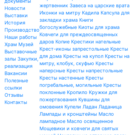
документы
жертвенник
Завеса на царские врата
Новости
Иконки на митру
Кадила
Капсула для
Выставки
закладки храма
Книги
История
богослужебные
Киоты для храма
Производство
Ковчеги для преждеосвященных
Наши работы
даров
Копие
Крестики нательные
Храм
Музей
Крест-иконы запрестольные
Кресты
Выставочные
для дома
Кресты на купол
Кресты на
залы
Закупки,
митру, клобук, скуфью
Кресты
реализация
наперсные
Кресты напрестольные
Вакансии
Кресты настенные
Кресты
Полезные
погребальные, могильные
Кресты
ссылки
поклонные
Кропило
Кружки для
Отзывы
пожертвования
Кувшины для
Контакты
омовения
Купели
Ладан
Ладаница
Лампады и кронштейны
Масло
лампадное
Масло освященное
Мощевики и ковчеги для святых