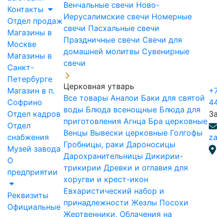
Венчальные свечи
Ново-
Контакты
Иерусалимские свечи
Номерные
Отдел продаж
свечи
Пасхальные свечи
Магазины в
Праздничные свечи
Свечи для
Москве
домашней молитвы
Сувенирные
Магазины в
свечи
Санкт-
Петербурге
Церковная утварь
Магазин в п.
+7
Все товары
Аналои
Баки для святой
Софрино
4
воды
Блюда всенощные
Блюда для
Отдел кадров
З
приготовления Агнца
Бра церковные
Отдел
Венцы
Вывески церковные
Голгофы
снабжения
za
Гробницы, раки
Дароносицы
Музей завода
Дарохранительницы
Дикирии-
О
трикирии
Древки и оглавия для
предприятии
хоругви и крест-икон
Евхаристический набор и
Реквизиты
принадлежности
Жезлы Посохи
Официальные
Жертвенники, Облачения на