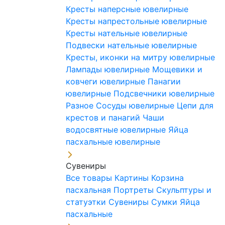
Кресты наперсные ювелирные
Кресты напрестольные ювелирные
Кресты нательные ювелирные
Подвески нательные ювелирные
Кресты, иконки на митру ювелирные
Лампады ювелирные
Мощевики и
ковчеги ювелирные
Панагии
ювелирные
Подсвечники ювелирные
Разное
Сосуды ювелирные
Цепи для
крестов и панагий
Чаши
водосвятные ювелирные
Яйца
пасхальные ювелирные
Сувениры
Все товары
Картины
Корзина
пасхальная
Портреты
Скульптуры и
статуэтки
Сувениры
Сумки
Яйца
пасхальные