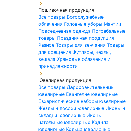
Пошивочная продукция
Все товары
Богослужебные
облачения
Головные уборы
Мантии
Повседневная одежда
Погребальные
товары
Праздничная продукция
Разное
Товары для венчания
Товары
для крещения
Футляры, чехлы,
вешала
Храмовые облачения и
принадлежности
Ювелирная продукция
Все товары
Дарохранительницы
ювелирные
Евангелие ювелирные
Евхаристические наборы ювелирные
Жезлы и посохи ювелирные
Иконы и
складни ювелирные
Иконы
нательные ювелирные
Кадила
ювелирные
Кольца ювелирные