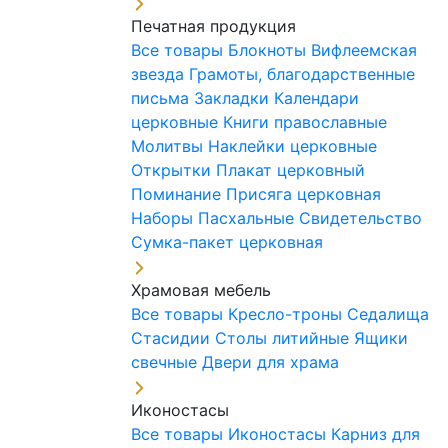
Печатная продукция
Все товары
Блокноты
Вифлеемская
звезда
Грамоты, благодарственные
письма
Закладки
Календари
церковные
Книги православные
Молитвы
Наклейки церковные
Открытки
Плакат церковный
Поминание
Присяга церковная
Наборы Пасхальные
Свидетельство
Сумка-пакет церковная
Храмовая мебель
Все товары
Кресло-троны
Седалища
Стасидии
Столы литийные
Ящики
свечные
Двери для храма
Иконостасы
Все товары
Иконостасы
Карниз для