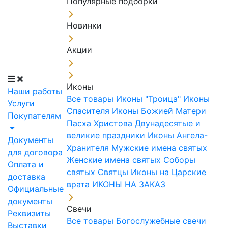
Популярные подборки
Новинки
Акции
Иконы
Наши работы
Все товары
Иконы "Троица"
Иконы
Услуги
Спасителя
Иконы Божией Матери
Покупателям
Пасха Христова
Двунадесятые и
великие праздники
Иконы Ангела-
Документы
Хранителя
Мужские имена святых
для договора
Женские имена святых
Соборы
Оплата и
святых
Святцы
Иконы на Царские
доставка
врата
ИКОНЫ НА ЗАКАЗ
Официальные
документы
Свечи
Реквизиты
Все товары
Богослужебные свечи
Выставки