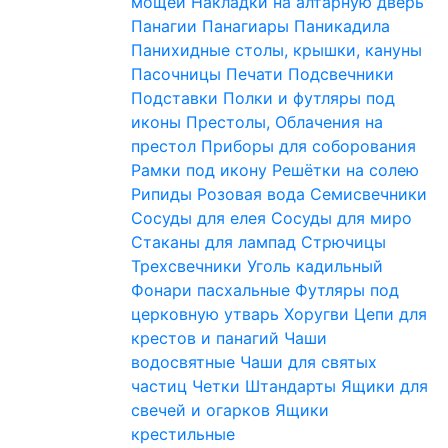
мощей
Накладки на алтарную дверь
Панагии
Панагиары
Паникадила
Панихидные столы, крышки, кануны
Пасочницы
Печати
Подсвечники
Подставки
Полки и футляры под
иконы
Престолы, Облачения на
престол
Приборы для соборования
Рамки под икону
Решётки на солею
Рипиды
Розовая вода
Семисвечники
Сосуды для елея
Сосуды для миро
Стаканы для лампад
Стрючицы
Трехсвечники
Уголь кадильный
Фонари пасхальные
Футляры под
церковную утварь
Хоругви
Цепи для
крестов и панагий
Чаши
водосвятные
Чаши для святых
частиц
Четки
Штандарты
Ящики для
свечей и огарков
Ящики
крестильные