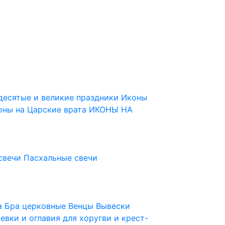
десятые и великие праздники
Иконы
оны на Царские врата
ИКОНЫ НА
свечи
Пасхальные свечи
ца
Бра церковные
Венцы
Вывески
евки и оглавия для хоругви и крест-