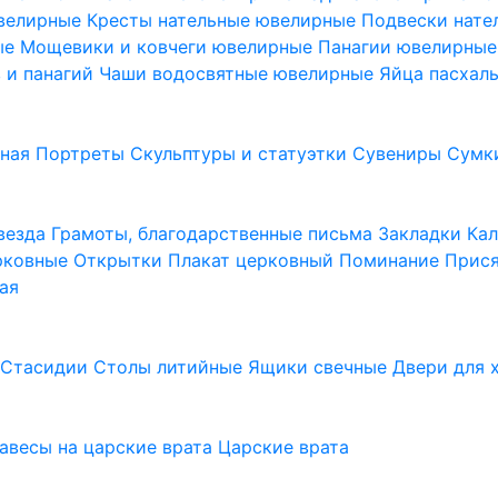
ювелирные
Кресты нательные ювелирные
Подвески нат
ые
Мощевики и ковчеги ювелирные
Панагии ювелирны
в и панагий
Чаши водосвятные ювелирные
Яйца пасхал
ьная
Портреты
Скульптуры и статуэтки
Сувениры
Сумк
везда
Грамоты, благодарственные письма
Закладки
Ка
рковные
Открытки
Плакат церковный
Поминание
Прися
ая
а
Стасидии
Столы литийные
Ящики свечные
Двери для 
завесы на царские врата
Царские врата