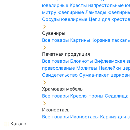
ювелирные
Кресты напрестольные 
митру ювелирные
Лампады ювелирн
Сосуды ювелирные
Цепи для кресто
Сувениры
Все товары
Картины
Корзина пасхал
Печатная продукция
Все товары
Блокноты
Вифлеемская з
православные
Молитвы
Наклейки це
Свидетельство
Сумка-пакет церковн
Храмовая мебель
Все товары
Кресло-троны
Седалищ
Иконостасы
Все товары
Иконостасы
Карниз для 
Каталог