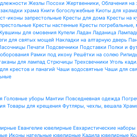
надлежности
Жезлы Посохи
Жертвенники, Облачения на
 закладки храма
Книги богослужебные
Киоты для храм
ст-иконы запрестольные
Кресты для дома
Кресты на 
апрестольные
Кресты настенные
Кресты погребальные,
Кувшины для омовения
Купели
Ладан
Ладаница
Лампад
еги для святых мощей
Накладки на алтарную дверь
Па
Пасочницы
Печати
Подсвечники
Подставки
Полки и фу
соборования
Рамки под икону
Решётки на солею
Рипи
таканы для лампад
Стрючицы
Трехсвечники
Уголь кад
для крестов и панагий
Чаши водосвятные
Чаши для св
ьные
ия
Головные уборы
Мантии
Повседневная одежда
Погре
ния
Товары для крещения
Футляры, чехлы, вешала
Храм
лирные
Евангелие ювелирные
Евхаристические набор
рные
Иконы нательные ювелирные
Кадила ювелирные
Ко