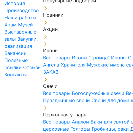
Популярные подборки
История
Производство
Новинки
Наши работы
Храм
Музей
Акции
Выставочные
залы
Закупки,
реализация
Иконы
Вакансии
Все товары
Иконы "Троица"
Иконы С
Полезные
Ангела-Хранителя
Мужские имена св
ссылки
Отзывы
ЗАКАЗ
Контакты
Свечи
Все товары
Богослужебные свечи
Ве
Праздничные свечи
Свечи для дома
Церковная утварь
Все товары
Аналои
Баки для святой
церковные
Голгофы
Гробницы, раки