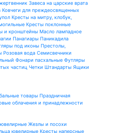
 жертвенник
Завеса на царские врата
а
Ковчеги для преждеосвященных
купол
Кресты на митру, клобук,
 могильные
Кресты поклонные
ы и кронштейны
Масло лампадное
нагии
Панагиары
Паникадила
тляры под иконы
Престолы,
ды
Розовая вода
Семисвечники
ильный
Фонари пасхальные
Футляры
ятых частиц
Четки
Штандарты
Ящики
бальные товары
Праздничная
овые облачения и принадлежности
ы ювелирные
Жезлы и посохи
льца ювелирные
Кресты наперсные