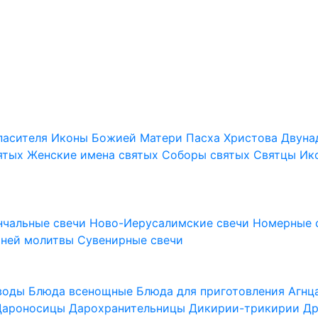
пасителя
Иконы Божией Матери
Пасха Христова
Двуна
ятых
Женские имена святых
Соборы святых
Святцы
Ик
нчальные свечи
Ново-Иерусалимские свечи
Номерные 
шней молитвы
Сувенирные свечи
 воды
Блюда всенощные
Блюда для приготовления Агн
Дароносицы
Дарохранительницы
Дикирии-трикирии
Др