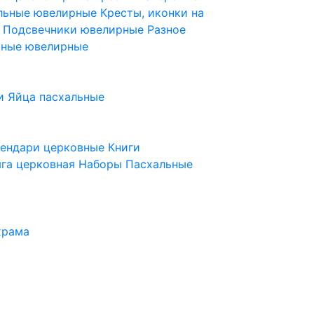
ельные ювелирные
Кресты, иконки на
е
Подсвечники ювелирные
Разное
ьные ювелирные
и
Яйца пасхальные
лендари церковные
Книги
га церковная
Наборы Пасхальные
храма