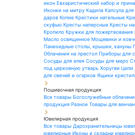
икон
Евхаристический набор и при
Иконки на митру
Кадила
Капсула для
даров
Копие
Крестики нательные
Кре
скуфью
Кресты наперсные
Кресты н
Кропило
Кружки для пожертвования
Масло освященное
Мощевики и ковч
Панихидные столы, крышки, кануны
Облачения на престол
Приборы для 
Сосуды для елея
Сосуды для миро
С
под церковную утварь
Хоругви
Цепи 
для свечей и огарков
Ящики крестил
Пошивочная продукция
Все товары
Богослужебные облачен
продукция
Разное
Товары для венча
Ювелирная продукция
Все товары
Дарохранительницы юве
ювелирные
Иконы и складни ювели